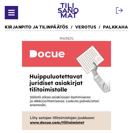
Siirry sisältöön
Avaa valikko
KIRJANPITO JA TILINPÄÄTÖS
VEROTUS
PALKKAHALL
MAINOS