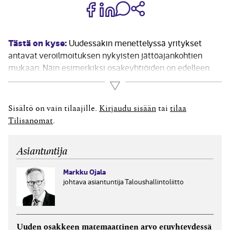
Jaa Share on Facebook
Jaa Share on LinkedIn
Jaa WhatsApp-viestinä
Kopioi linkki
Tästä on kyse:
Uudessakin menettelyssä yritykset
antavat veroilmoituksen nykyisten jättöajankohtien
mukaan. Näin esimerkiksi osakeyhtiöiden on edelleen
annettava veroilmoitus neljän kuukauden kuluessa
Lue lisää
tilikauden päättymisestä. Uutta veroilmoittamisessa on
se, että yhteisön ja yhteisetuuden pitää antaa
Sisältö on vain tilaajille.
Kirjaudu sisään
tai
tilaa
tuloveroilmoitus sähköisesti. Tätä sääntöä on sovellettu
Tilisanomat
.
1.11.2017 lähtien, jolloin tuli...
Asiantuntija
Markku Ojala
johtava asiantuntija Taloushallintoliitto
Uuden osakkeen matemaattinen arvo etuyhteydessä