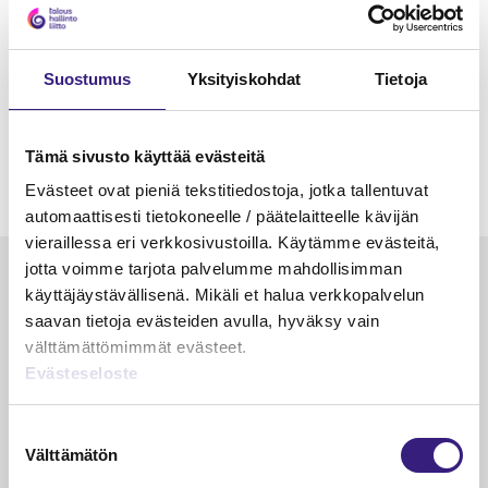
Suostumus
Yksityiskohdat
Tietoja
Tämä sivusto käyttää evästeitä
Evästeet ovat pieniä tekstitiedostoja, jotka tallentuvat
automaattisesti tietokoneelle / päätelaitteelle kävijän
vieraillessa eri verkkosivustoilla. Käytämme evästeitä,
jotta voimme tarjota palvelumme mahdollisimman
Luetuimmat
käyttäjäystävällisenä. Mikäli et halua verkkopalvelun
saavan tietoja evästeiden avulla, hyväksy vain
VEROTUS
TYÖOI
välttämättömimmät evästeet.
Kulu­veloitukset arvon­lisä­
Työa
Evästeseloste
verotuksessa – omien kulujen
kysy
veloitus, kulujen edelleen­
Suostumuksen
veloitus ja läpi­laskutus
Välttämätön
valinta
Petri Salomaa
Tarja An