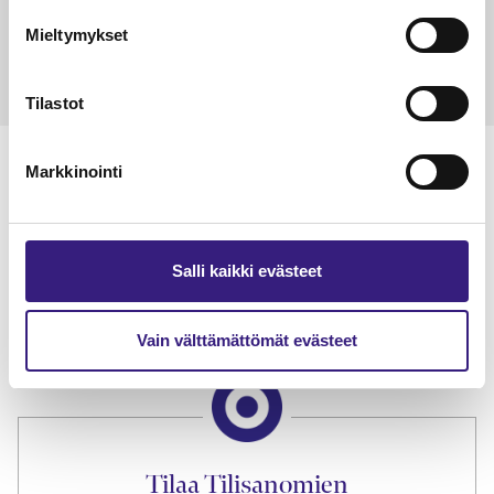
15.5.2023
10 min
14.5.2021
Mieltymykset
Tilastot
Markkinointi
Lue Tilisanomien
näytenumero
Salli kaikki evästeet
TILAA TÄSTÄ
Vain välttämättömät evästeet
Tilaa Tilisanomien