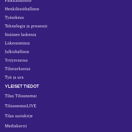
Palkkahallinto
Henkilöstöhallinto
Työoikeus
Teknologia ja prosessit
Sisäinen laskenta
Liiketoiminta
Julkishallinto
Yritysvastuu
Tilintarkastus
Työ ja ura
YLEISET TIEDOT
Tilaa Tilisanomat
TilisanomatLIVE
Tilaa uutiskirje
Mediakortti