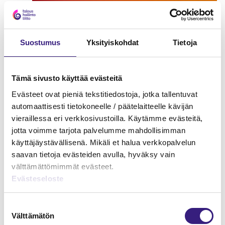
Suostumus
Yksityiskohdat
Tietoja
Tämä sivusto käyttää evästeitä
Evästeet ovat pieniä tekstitiedostoja, jotka tallentuvat
automaattisesti tietokoneelle / päätelaitteelle kävijän
vieraillessa eri verkkosivustoilla. Käytämme evästeitä,
jotta voimme tarjota palvelumme mahdollisimman
käyttäjäystävällisenä. Mikäli et halua verkkopalvelun
saavan tietoja evästeiden avulla, hyväksy vain
välttämättömimmät evästeet.
Verkkokauppa - kirjanpito ja
Evästeseloste
arvonlisäverotus
Suostumuksen
ARVONLISÄVERO
Välttämätön
valinta