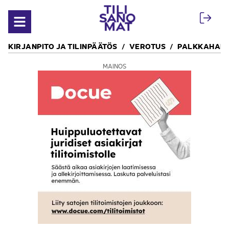
Siirry sisältöön
Avaa valikko
KIRJANPITO JA TILINPÄÄTÖS
VEROTUS
PALKKAHALL
MAINOS