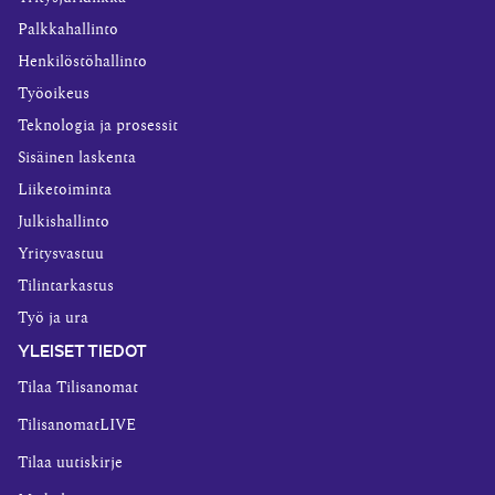
Palkkahallinto
Henkilöstöhallinto
Työoikeus
Teknologia ja prosessit
Sisäinen laskenta
Liiketoiminta
Julkishallinto
Yritysvastuu
Tilintarkastus
Työ ja ura
YLEISET TIEDOT
Tilaa Tilisanomat
TilisanomatLIVE
Tilaa uutiskirje