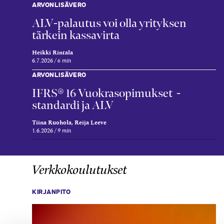
ARVONLISÄVERO
ALV-palautus voi olla yrityksen
tärkein kassavirta
Heikki Rintala
6.7.2026
6 min
ARVONLISÄVERO
IFRS® 16 Vuokrasopimukset -
standardi ja ALV
Tiina Ruohola, Reija Leeve
1.6.2026
9 min
Verkkokoulutukset
KIRJANPITO