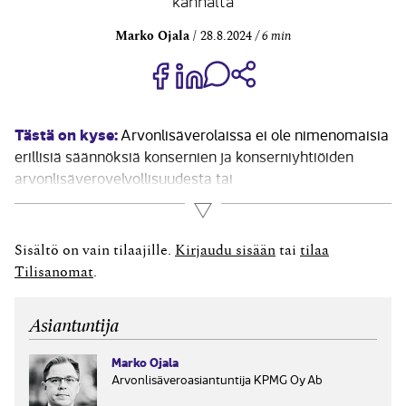
kannalta
Marko Ojala
28.8.2024
6 min
Jaa Share on Facebook
Jaa Share on LinkedIn
Jaa WhatsApp-viestinä
Kopioi linkki
Tästä on kyse:
Arvonlisäverolaissa ei ole nimenomaisia
erillisiä säännöksiä konsernien ja konserniyhtiöiden
arvonlisäverovelvollisuudesta tai
arvonlisäverokohtelusta. Poikkeuksen tästä
Lue lisää
muodostavat niin sanotut verovelvollisuusryhmät.
Samaan verovelvollisuusryhmään kuuluvien yhtiöiden
Sisältö on vain tilaajille.
Kirjaudu sisään
tai
tilaa
keskinäiset liiketoimet jäävät arvonlisäverotuksen
Tilisanomat
.
ulkopuolelle. Verovelvollisuusryhmän muodostaminen on
Suomessa kuitenkin mahdollista vain pääasiassa
Asiantuntija
arvonlisäverottomia rahoitus- tai vakuutuspalveluja
myyvien...
Marko Ojala
Arvonlisäveroasiantuntija KPMG Oy Ab