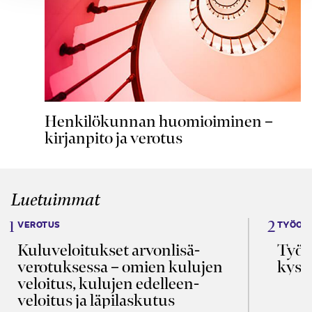
Henkilökunnan huomioiminen –
kirjanpito ja verotus
Luetuimmat
VEROTUS
TYÖOI
Kulu­veloitukset arvon­lisä­
Työa
verotuksessa – omien kulujen
kysy
veloitus, kulujen edelleen­
veloitus ja läpi­laskutus