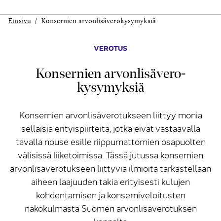
Etusivu
Konser­­nien arvon­­l­isä­­vero­­kysymyksiä
VEROTUS
Konser­­nien arvon­­l­isä­­vero­­
kysymyksiä
Konsernien arvonlisäverotukseen liittyy monia
sellaisia erityispiirteitä, jotka eivät vastaavalla
tavalla nouse esille riippumattomien osapuolten
välisissä liiketoimissa. Tässä jutussa konsernien
arvonlisäverotukseen liittyviä ilmiöitä tarkastellaan
aiheen laajuuden takia erityisesti kulujen
kohdentamisen ja konserniveloitusten
näkökulmasta Suomen arvonlisäverotuksen