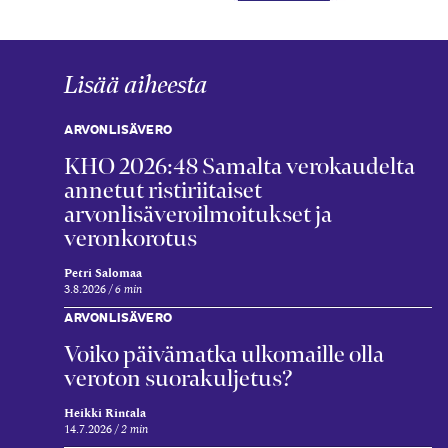
Lisää aiheesta
ARVONLISÄVERO
KHO 2026:48 Samalta verokaudelta
annetut ristiriitaiset
arvonlisäveroilmoitukset ja
veronkorotus
Petri Salomaa
3.8.2026
6 min
ARVONLISÄVERO
Voiko päivämatka ulkomaille olla
veroton suorakuljetus?
Heikki Rintala
14.7.2026
2 min