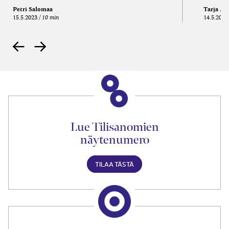
Petri Salomaa
Tarja An
15.5.2023
10 min
14.5.2021
Lue Tilisanomien
näytenumero
TILAA TÄSTÄ