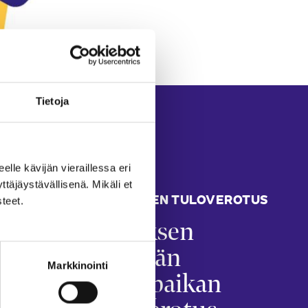
Tietoja
eelle kävijän vieraillessa eri
äjäystävällisenä. Mikäli et
YRITYKSEN TULOVEROTUS
teet.
en
Yrityksen
annuks
kiinteän
Markkinointi
ossa ja
toimipaikan