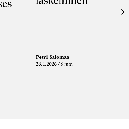
laskeminen
ses
Petri Salomaa
P
28.4.2026
6 min
15