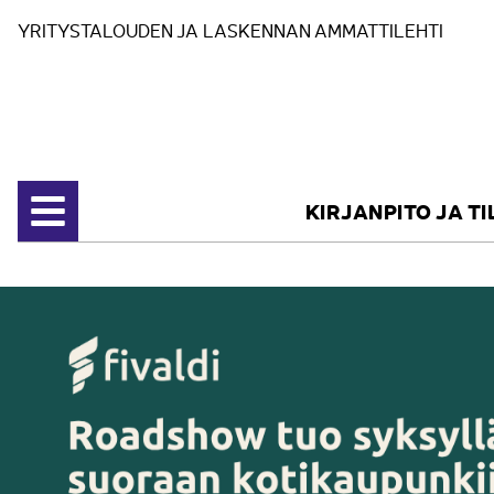
Siirry sisältöön
YRITYSTALOUDEN JA LASKENNAN AMMATTILEHTI
KIRJANPITO JA T
Avaa valikko