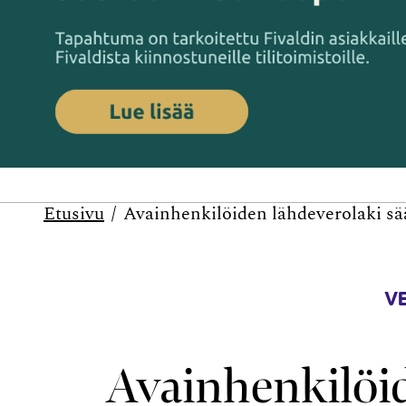
Etusivu
Avainhenkilöiden lähdeverolaki sä
V
Avainhenkilöi