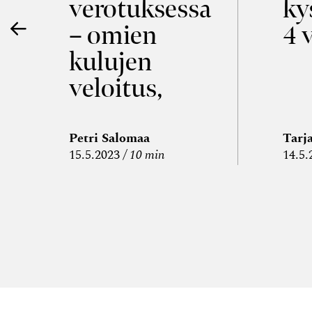
verotuksessa
ky
– omien
4 
kulujen
veloitus,
kulujen
edelleen­
Petri Salomaa
Tarj
15.5.2023
10 min
14.5.
veloitus ja
läpi­laskutus