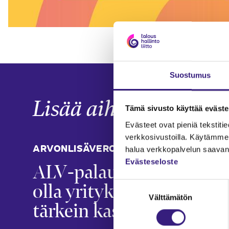
Suostumus
Lisää aiheesta
Tämä sivusto käyttää eväste
Evästeet ovat pieniä tekstitied
verkkosivustoilla. Käytämme 
ARVONLISÄVERO
KIIN
halua verkkopalvelun saavan 
Evästeseloste
ALV-palautus voi
Kii
olla yrityksen
lii
Suostumuksen
Välttämätön
valinta
tärkein kassavirta