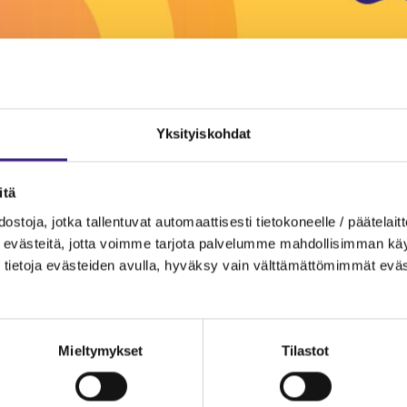
Yksityiskohdat
itä
ostoja, jotka tallentuvat automaattisesti tietokoneelle / päätelaitt
evästeitä, jotta voimme tarjota palvelumme mahdollisimman käytt
TEISTÖT
RAKENTAMINEN
tietoja evästeiden avulla, hyväksy vain välttämättömimmät eväs
nteistöjen
Rakennust
ttymismaksut
purkukust
Mieltymykset
Tilastot
et kirjanpid