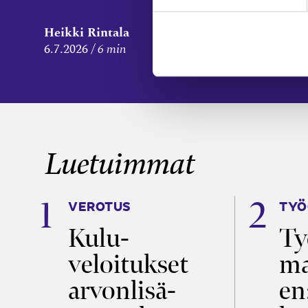
Heikki Rintala
Mira 
6.7.2026
6 min
15.6.2
Luetuimmat
VEROTUS
TYÖ
a
Kulu­
Ty
veloitukset
ma
ö
arvon­lisä­
en