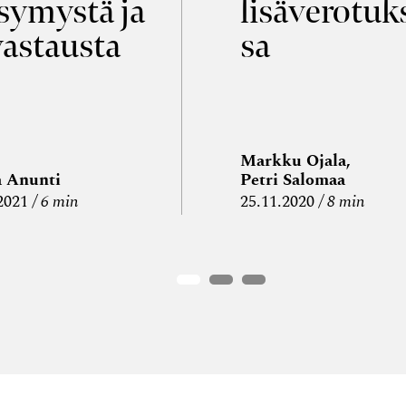
symystä ja
lisäverotuk
vastausta
sa
Markku Ojala,
a Anunti
Petri Salomaa
2021
6 min
25.11.2020
8 min