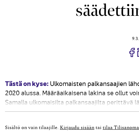
säädetti
9.3
J
Tästä on kyse:
Ulkomaisten palkansaajien lähd
2020 alussa. Määräaikaisena lakina se ollut vo
Samalla ulkomaisilta palkansaajilta perittävä l
Uutta lähdeveroprosenttia sovelletaan palkkaan,
Sisältö on vain tilaajille.
Kirjaudu sisään
tai
tilaa Tilisanoma