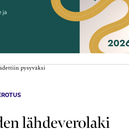
ädettiin pysyväksi
EROTUS
den lähdeverolaki