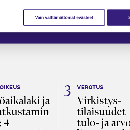
verotukses
Merikanto
Tapio Tikkanen
Vain välttämättömät evästeet
026
2 min
12.6.2026
6 min
OIKEUS
VEROTUS
öaikalaki ja
Virkistys­
tkustamin
tilaisuudet
: 4
tulo- ja arv