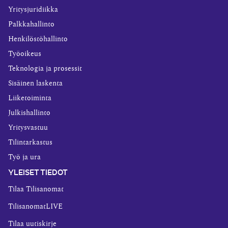
Yritysjuridiikka
Palkkahallinto
Henkilöstöhallinto
Työoikeus
Teknologia ja prosessit
Sisäinen laskenta
Liiketoiminta
Julkishallinto
Yritysvastuu
Tilintarkastus
Työ ja ura
YLEISET TIEDOT
Tilaa Tilisanomat
TilisanomatLIVE
Tilaa uutiskirje