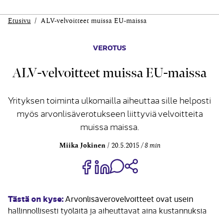
Etusivu
ALV-velvoitteet muissa EU-maissa
VEROTUS
ALV-velvoitteet muissa EU-maissa
Yrityksen toiminta ulkomailla aiheuttaa sille helposti
myös arvonlisäverotukseen liittyviä velvoitteita
muissa maissa.
Miika Jokinen
20.5.2015
8 min
Jaa Share on Facebook
Jaa Share on LinkedIn
Jaa WhatsApp-viestinä
Kopioi linkki
Tästä on kyse:
Arvonlisäverovelvoitteet ovat usein
hallinnollisesti työläitä ja aiheuttavat aina kustannuksia