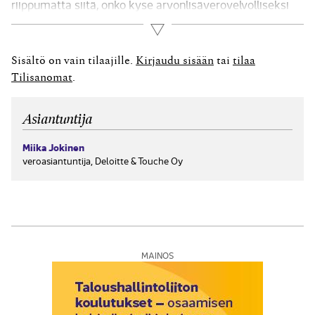
riippumatta siitä, onko kyse arvonlisäverovelvolliseksi
rekisteröitymisestä ja ALV:n tilittämisestä paikallisesta
Lue lisää
myynnistä vai pelkän raportointivelvoitteen
täyttämisestä. Ideaalitilanteessa mahdolliset velvoitteet
Sisältö on vain tilaajille.
Kirjaudu sisään
tai
tilaa
selvitetään jo myyntiä tai projektia suunniteltaessa.
Tilisanomat
.
Velvoitteiden hoitaminen jälki­käteen ja myöhässä
aiheuttaa käytännössä...
Asiantuntija
Miika Jokinen
veroasiantuntija, Deloitte & Touche Oy
MAINOS