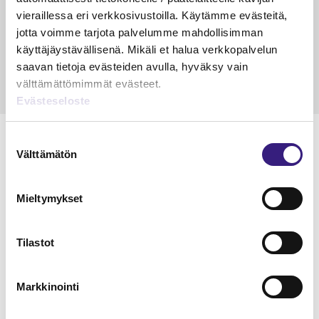
veloitus ja läpi­laskutus
vieraillessa eri verkkosivustoilla. Käytämme evästeitä,
Petri Salomaa
Tarja An
jotta voimme tarjota palvelumme mahdollisimman
15.5.2023
10 min
14.5.2021
käyttäjäystävällisenä. Mikäli et halua verkkopalvelun
saavan tietoja evästeiden avulla, hyväksy vain
välttämättömimmät evästeet.
Evästeseloste
Suostumuksen
Välttämätön
valinta
Lue Tilisanomien
Mieltymykset
näytenumero
Tilastot
TILAA TÄSTÄ
Markkinointi