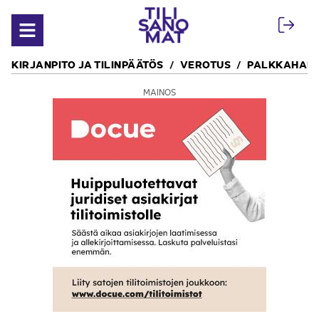
Siirry sisältöön
Avaa valikko
KIRJANPITO JA TILINPÄÄTÖS
VEROTUS
PALKKAHALL
MAINOS