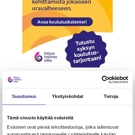
Luetuimmat
Suostumus
Yksityiskohdat
Tietoja
VEROTUS
TYÖOI
Kulu­veloitukset arvon­lisä­
Työa
Tämä sivusto käyttää evästeitä
verotuksessa – omien kulujen
kysy
Evästeet ovat pieniä tekstitiedostoja, jotka tallentuvat
veloitus, kulujen edelleen­
automaattisesti tietokoneelle / päätelaitteelle kävijän