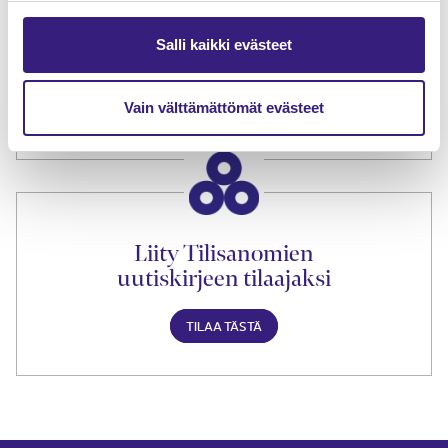
Tilaa Tilisanomien
Salli kaikki evästeet
lukuoikeus
Vain välttämättömät evästeet
TILAA TÄSTÄ
Liity Tilisanomien
uutiskirjeen tilaajaksi
TILAA TÄSTÄ