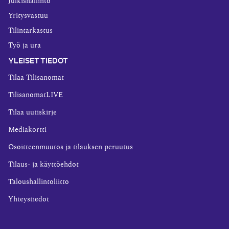
Julkishallinto
Yritysvastuu
Tilintarkastus
Työ ja ura
YLEISET TIEDOT
Tilaa Tilisanomat
TilisanomatLIVE
Tilaa uutiskirje
Mediakortti
Osoitteenmuutos ja tilauksen peruutus
Tilaus- ja käyttöehdot
Taloushallintoliitto
Yhteystiedot