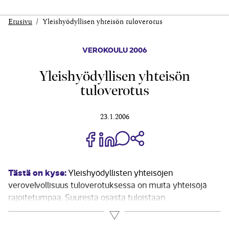
Etusivu
Yleishyödyllisen yhteisön tuloverotus
VEROKOULU 2006
Yleishyödyllisen yhteisön
tuloverotus
23.1.2006
Jaa Share on Facebook
Jaa Share on LinkedIn
Jaa WhatsApp-viestinä
Kopioi linkki
Tästä on kyse:
Yleishyödyllisten yhteisöjen
verovelvollisuus tuloverotuksessa on muita yhteisöjä
rajoitetumpaa. Suuresta osasta tuloistaan
yleishyödylliset yhteisöt eivät maksa veroa lainkaan ja
Lue lisää
osa tuloista on normaalia lievemmän verotuksen