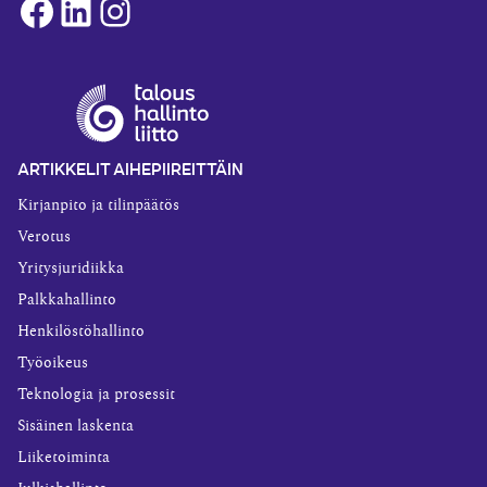
Facebook
LinkedIn
Instagram
ARTIKKELIT AIHEPIIREITTÄIN
Kirjanpito ja tilinpäätös
Verotus
Yritysjuridiikka
Palkkahallinto
Henkilöstöhallinto
Työoikeus
Teknologia ja prosessit
Sisäinen laskenta
Liiketoiminta