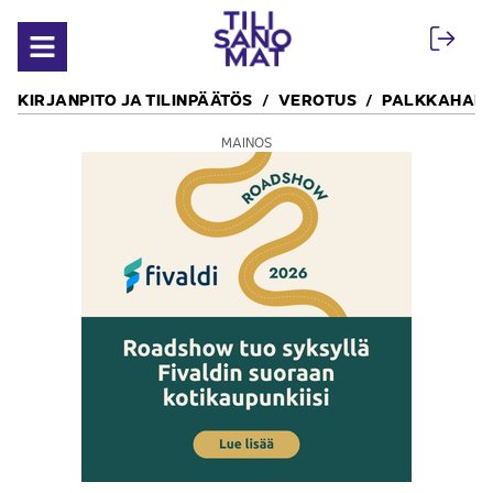
Siirry sisältöön
Avaa valikko
KIRJANPITO JA TILINPÄÄTÖS
VEROTUS
PALKKAHALL
MAINOS