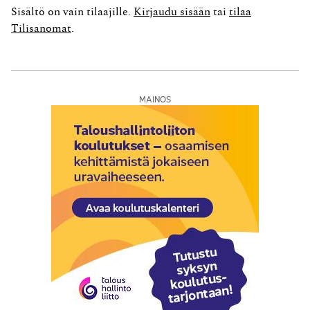
piirissä. Säännösten taustalla on ajatus, että
Sisältö on vain tilaajille.
Kirjaudu sisään
tai
tilaa
yleishyödyllisten yhteisöjen toiminta koituu yleiseksi ja
Tilisanomat
.
yhteiskunnalliseksi hyödyksi. Kun yleishyödylliset...
MAINOS