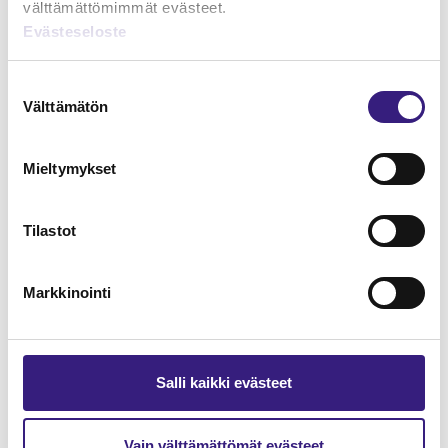
välttämättömimmät evästeet.
Evästeseloste
Lue Tilisanomien
näytenumero
Suostumuksen
Välttämätön
valinta
TILAA TÄSTÄ
Mieltymykset
Tilastot
Tilaa Tilisanomien
lukuoikeus
Markkinointi
TILAA TÄSTÄ
Salli kaikki evästeet
Vain välttämättömät evästeet