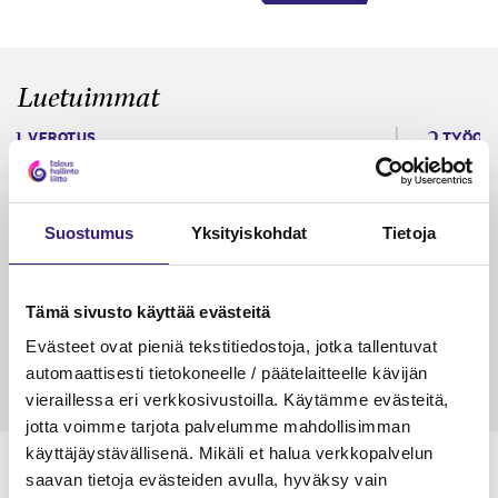
Luetuimmat
VEROTUS
TYÖOI
Kulu­veloitukset arvon­lisä­
Työa
verotuksessa – omien kulujen
kysy
veloitus, kulujen edelleen­
Suostumus
Yksityiskohdat
Tietoja
veloitus ja läpi­laskutus
Petri Salomaa
Tarja An
Tämä sivusto käyttää evästeitä
15.5.2023
10 min
14.5.2021
Evästeet ovat pieniä tekstitiedostoja, jotka tallentuvat
automaattisesti tietokoneelle / päätelaitteelle kävijän
vieraillessa eri verkkosivustoilla. Käytämme evästeitä,
jotta voimme tarjota palvelumme mahdollisimman
käyttäjäystävällisenä. Mikäli et halua verkkopalvelun
saavan tietoja evästeiden avulla, hyväksy vain