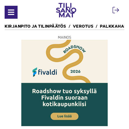
Siirry sisältöön
Avaa valikko
KIRJANPITO JA TILINPÄÄTÖS
VEROTUS
PALKKAHALL
MAINOS