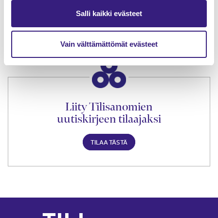
Tilaa Tilisanomien
lukuoikeus
Salli kaikki evästeet
TILAA TÄSTÄ
Vain välttämättömät evästeet
Liity Tilisanomien
uutiskirjeen tilaajaksi
TILAA TÄSTÄ