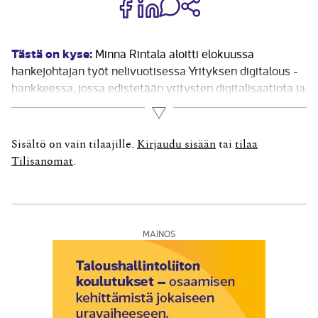
Jaa Share on Facebook
Jaa Share on LinkedIn
Jaa WhatsApp-viestinä
Kopioi linkki
Tästä on kyse:
Minna Rintala aloitti elokuussa
hankejohtajan työt nelivuotisessa Yrityksen digitalous -
hankkeessa, jossa edistetään yritysten digitalisaatiota ja
talouden hallintaa. Tarkoitus on helpottaa sähköisten
Lue lisää
taloushallinnon tositteiden muodostumista ja
automaattista siirtoa järjestelmien välillä. Rintalan
Sisältö on vain tilaajille.
Kirjaudu sisään
tai
tilaa
mukaan hankkeessa luodaan perustaa sille, että tilaus-
Tilisanomat
.
ja toimitusasiakirjat, laskut...
MAINOS