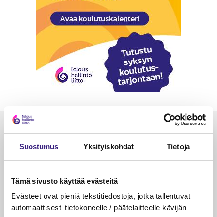
Luetuimmat
Suostumus
Yksityiskohdat
Tietoja
VEROTUS
TYÖOI
Kulu­veloitukset arvon­lisä­
Työa
verotuksessa – omien kulujen
kysy
Tämä sivusto käyttää evästeitä
veloitus, kulujen edelleen­
Evästeet ovat pieniä tekstitiedostoja, jotka tallentuvat
veloitus ja läpi­laskutus
automaattisesti tietokoneelle / päätelaitteelle kävijän