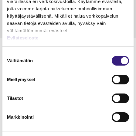
vieraillessa eri verkkosivustoilla. Käytämme evästeitä,
Petri Salomaa
Tarja An
15.5.2023
10 min
14.5.2021
jotta voimme tarjota palvelumme mahdollisimman
käyttäjäystävällisenä. Mikäli et halua verkkopalvelun
saavan tietoja evästeiden avulla, hyväksy vain
välttämättömimmät evästeet.
Evästeseloste
Suostumuksen
Välttämätön
valinta
Lue Tilisanomien
näytenumero
Mieltymykset
TILAA TÄSTÄ
Tilastot
Markkinointi