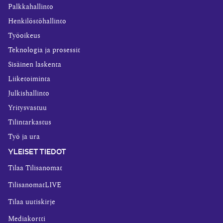
Palkkahallinto
Henkilöstöhallinto
Työoikeus
Teknologia ja prosessit
Sisäinen laskenta
Liiketoiminta
Julkishallinto
Yritysvastuu
Tilintarkastus
Työ ja ura
YLEISET TIEDOT
Tilaa Tilisanomat
TilisanomatLIVE
Tilaa uutiskirje
Mediakortti