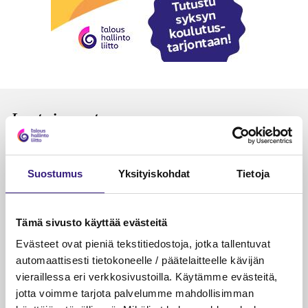
Luetuimmat
VEROTUS
TYÖOI
Kulu­veloitukset arvon­lisä­
Työa
Suostumus
Yksityiskohdat
Tietoja
verotuksessa – omien kulujen
kysy
veloitus, kulujen edelleen­
veloitus ja läpi­laskutus
Tämä sivusto käyttää evästeitä
Evästeet ovat pieniä tekstitiedostoja, jotka tallentuvat
Petri Salomaa
Tarja An
15.5.2023
10 min
14.5.2021
automaattisesti tietokoneelle / päätelaitteelle kävijän
vieraillessa eri verkkosivustoilla. Käytämme evästeitä,
jotta voimme tarjota palvelumme mahdollisimman