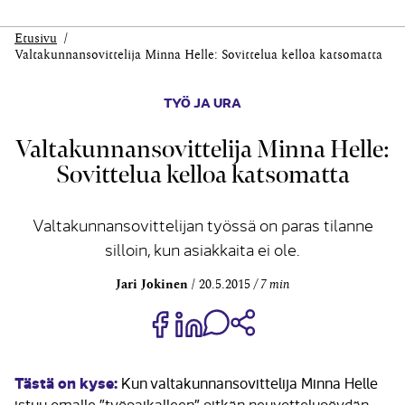
Etusivu
Valtakunnansovittelija Minna Helle: Sovittelua kelloa katsomatta
TYÖ JA URA
Valtakunnansovittelija Minna Helle:
Sovittelua kelloa katsomatta
Valtakunnansovittelijan työssä on paras tilanne
silloin, kun asiakkaita ei ole.
Jari Jokinen
20.5.2015
7 min
Jaa Share on Facebook
Jaa Share on LinkedIn
Jaa WhatsApp-viestinä
Kopioi linkki
Tästä on kyse:
Kun valtakunnansovittelija Minna Helle
istuu omalle ”työpaikalleen” pitkän neuvottelupöydän