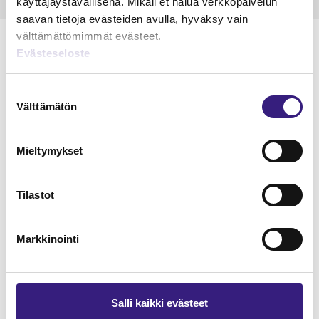
käyttäjäystävällisenä. Mikäli et halua verkkopalvelun
saavan tietoja evästeiden avulla, hyväksy vain
välttämättömimmät evästeet.
Evästeseloste
Lue Tilisanomien
Suostumuksen
Välttämätön
valinta
näytenumero
TILAA TÄSTÄ
Mieltymykset
Tilastot
Markkinointi
Tilaa Tilisanomien
lukuoikeus
TILAA TÄSTÄ
Salli kaikki evästeet