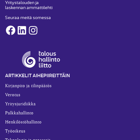
Yritystalouden ja
laskennan ammattilehti
Seuraa meitä somessa
Facebook
LinkedIn
Instagram
ARTIKKELIT AIHEPIIREITTÄIN
Kirjanpito ja tilinpäätös
Verotus
Yritysjuridiikka
Palkkahallinto
Henkilöstöhallinto
Työoikeus