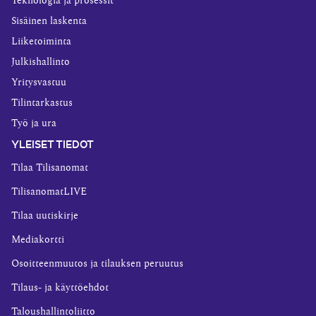
Teknologia ja prosessit
Sisäinen laskenta
Liiketoiminta
Julkishallinto
Yritysvastuu
Tilintarkastus
Työ ja ura
YLEISET TIEDOT
Tilaa Tilisanomat
TilisanomatLIVE
Tilaa uutiskirje
Mediakortti
Osoitteenmuutos ja tilauksen peruutus
Tilaus- ja käyttöehdot
Taloushallintoliitto