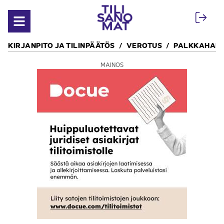
Siirry sisältöön
Avaa valikko
KIRJANPITO JA TILINPÄÄTÖS
VEROTUS
PALKKAHALL
MAINOS