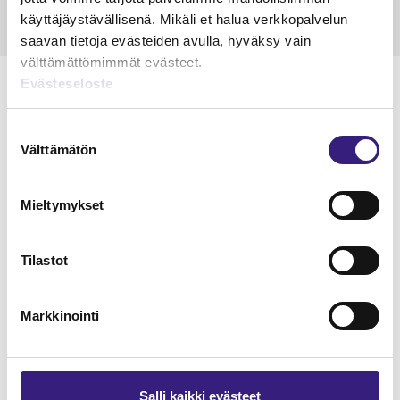
käyttäjäystävällisenä. Mikäli et halua verkkopalvelun
saavan tietoja evästeiden avulla, hyväksy vain
välttämättömimmät evästeet.
Evästeseloste
Suostumuksen
Lue Tilisanomien
Välttämätön
valinta
näytenumero
Mieltymykset
TILAA TÄSTÄ
Tilastot
Markkinointi
Tilaa Tilisanomien
lukuoikeus
Salli kaikki evästeet