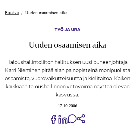
Etusivu
Uuden osaamisen aika
TYÖ JA URA
Uuden osaamisen aika
Taloushallintoliiton hallituksen uusi puheenjohtaja
Karri Nieminen pitää alan painopisteinä monipuolista
osaamista, vuorovaikutteisuutta ja kielitaitoa. Kaiken
kaikkiaan taloushallinnon vetovoima näyttää olevan
kasvussa.
17.10.2006
Jaa Share on Facebook
Jaa Share on LinkedIn
Jaa WhatsApp-viestinä
Kopioi linkki