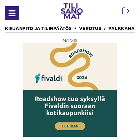
Siirry sisältöön
Avaa valikko
KIRJANPITO JA TILINPÄÄTÖS
VEROTUS
PALKKAHALL
MAINOS