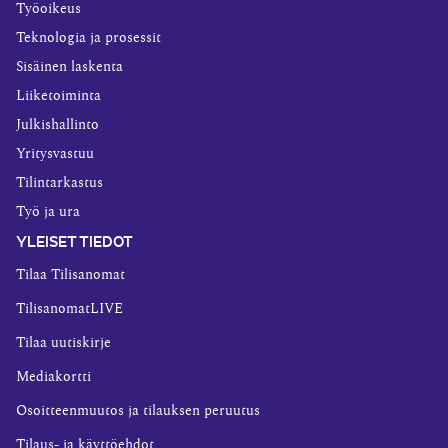
Työoikeus
Teknologia ja prosessit
Sisäinen laskenta
Liiketoiminta
Julkishallinto
Yritysvastuu
Tilintarkastus
Työ ja ura
YLEISET TIEDOT
Tilaa Tilisanomat
TilisanomatLIVE
Tilaa uutiskirje
Mediakortti
Osoitteenmuutos ja tilauksen peruutus
Tilaus- ja käyttöehdot