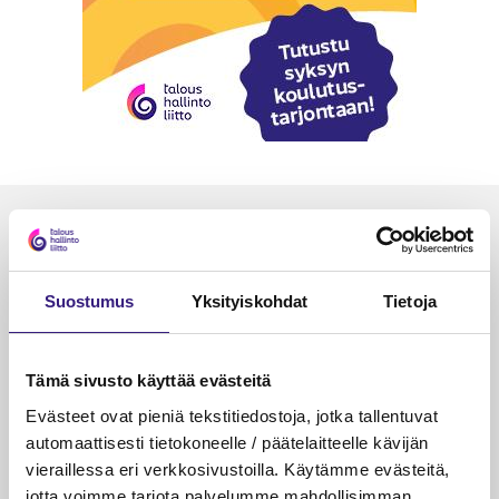
Luetuimmat
VEROTUS
TYÖOI
Suostumus
Yksityiskohdat
Tietoja
Kulu­veloitukset arvon­lisä­
Työa
verotuksessa – omien kulujen
kysy
veloitus, kulujen edelleen­
Tämä sivusto käyttää evästeitä
veloitus ja läpi­laskutus
Evästeet ovat pieniä tekstitiedostoja, jotka tallentuvat
Petri Salomaa
Tarja An
automaattisesti tietokoneelle / päätelaitteelle kävijän
15.5.2023
10 min
14.5.2021
vieraillessa eri verkkosivustoilla. Käytämme evästeitä,
jotta voimme tarjota palvelumme mahdollisimman