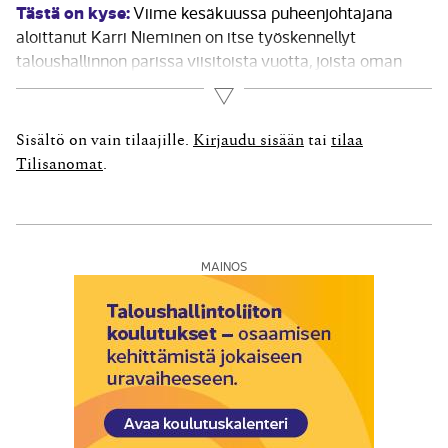
Tästä on kyse:
Viime kesäkuussa puheenjohtajana
aloittanut Karri Nieminen on itse työskennellyt
taloushallinnon parissa viisitoista vuotta, joista oman
yrityksensä puitteissa täyspäiväisesti kymmenen
Lue lisää
vuotta. Peilatessaan alan nykytilannetta uransa
alkuaikoihin, löytää Laskenta- ja veropalvelu Tabula Oy:n
Sisältö on vain tilaajille.
Kirjaudu sisään
tai
tilaa
toimitusjohtaja monia uusia haasteita. – Yhä
Tilisanomat
.
suuremmat yritykset miettivät...
MAINOS