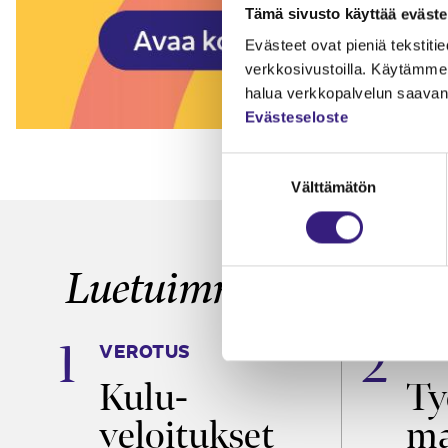
Tämä sivusto käyttää eväste
Evästeet ovat pieniä tekstitied
verkkosivustoilla. Käytämme 
halua verkkopalvelun saavan 
Evästeseloste
Suostumuksen
Välttämätön
valinta
Luetuimmat
VEROTUS
TYÖ
a
Kulu­
Ty
veloitukset
ma