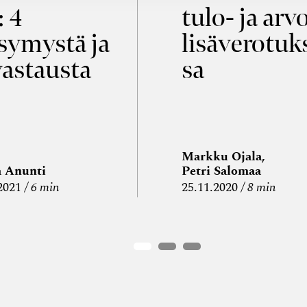
: 4
tulo- ja arv
symystä ja
lisäverotuk
vastausta
sa
Markku Ojala,
a Anunti
Petri Salomaa
2021
6 min
25.11.2020
8 min