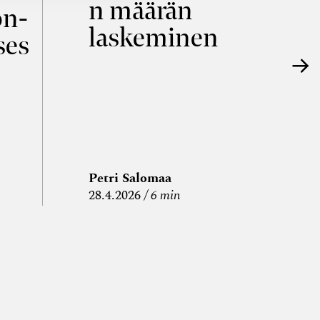
n määrän
p
on­
laskeminen
ses
Petri Salomaa
P
28.4.2026
6 min
15