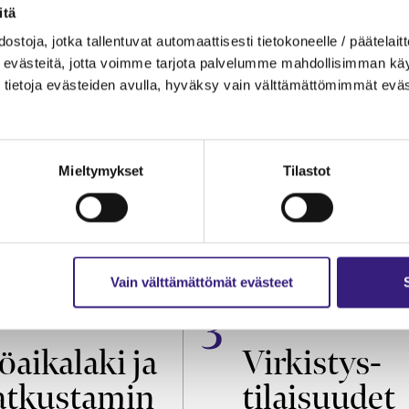
itä
ostoja, jotka tallentuvat automaattisesti tietokoneelle / päätelaitt
evästeitä, jotta voimme tarjota palvelumme mahdollisimman käytt
tietoja evästeiden avulla, hyväksy vain välttämättömimmät eväs
Mieltymykset
Tilastot
Vain välttämättömät evästeet
OIKEUS
VEROTUS
öaikalaki ja
Virkistys­
tkustamin
tilaisuudet