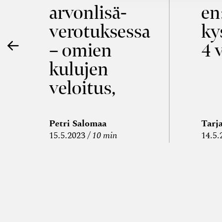
ö
arvon­lisä­
en
verotuksessa
ky
– omien
4 
kulujen
veloitus,
kulujen
edelleen­
Petri Salomaa
Tarj
15.5.2023
10 min
14.5.
veloitus ja
läpi­laskutus