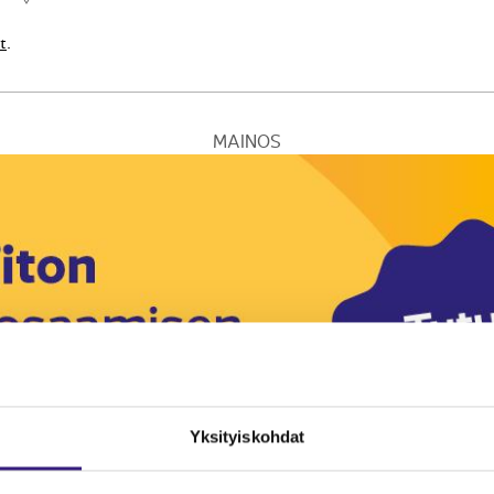
...
t
.
MAINOS
Yksityiskohdat