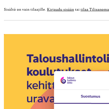
tukee Lissabonin kasvu- ja työllisyysstrategiaa,
Sisältö on vain tilaajille.
Kirjaudu sisään
tai
tilaa Tilisanoma
Suostumus