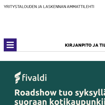
Siirry sisältöön
YRITYSTALOUDEN JA LASKENNAN AMMATTILEHTI
KIRJANPITO JA T
Avaa valikko