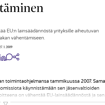
täminen
ää EU:n lainsäädännöstä yrityksille aiheutuvan
taakan vähentämiseen.
27.1.2009
aa Share on Facebook
Jaa Share on LinkedIn
Jaa WhatsApp-viestinä
Kopioi linkki
man toimintaohjelmansa tammikuussa 2007. Sam
komissiota käynnistämään sen jäsenvaltioiden
oitteena on vähentää EU-lainsäädännöstä ja sen
kkaa 25 prosenttia vuoteen 2012 mennessä. Proj
Lue lisää