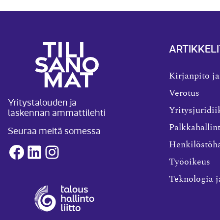
ARTIKKELI
Kirjanpito ja
Verotus
Yritystalouden ja
laskennan ammattilehti
Yritysjuridii
Palkkahallin
Seuraa meitä somessa
Henkilöstöha
Facebook
LinkedIn
Instagram
Työoikeus
Teknologia j