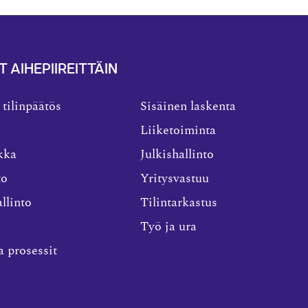
T AIHEPIIREITTÄIN
 tilinpäätös
Sisäinen laskenta
Liiketoiminta
kka
Julkishallinto
to
Yritysvastuu
llinto
Tilintarkastus
Työ ja ura
a prosessit