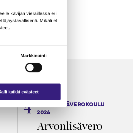
eelle kävijän vieraillessa eri
äjäystävällisenä. Mikäli et
teet.
Markkinointi
Salli kaikki evästeet
ARVONLISÄVEROKOULU
K
2026
T
Arvonlisävero
V