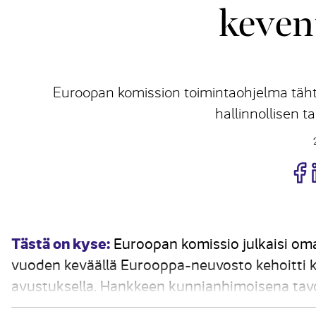
keven
Euroopan komission toimintaohjelma täht
hallinnollisen 
J
Tästä on kyse:
Euroopan komissio julkaisi o
vuoden keväällä Eurooppa-neuvosto kehoitti 
avustuksella. Hankkeen kunnianhimoisena tav
täytäntöönpanosta koituvaa hallinnollista taa