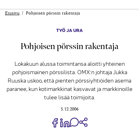
Etusivu
Pohjoisen pörssin rakentaja
TYÖ JA URA
Pohjoisen pörssin rakentaja
Lokakuun alussa toimintansa aloitti yhteinen
pohjoismainen pörssilista. OMX:n johtaja Jukka
Ruuska uskoo, että pienten pörssiyhtiöiden asema
paranee, kun kotimarkkinat kasvavat ja markkinoille
tulee lisää toimijoita.
5.12.2006
Jaa Share on Facebook
Jaa Share on LinkedIn
Jaa WhatsApp-viestinä
Kopioi linkki