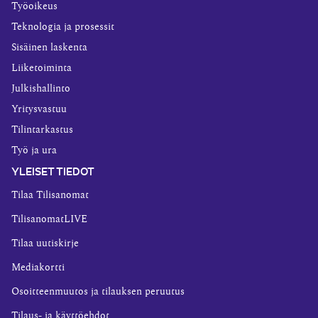
Työoikeus
Teknologia ja prosessit
Sisäinen laskenta
Liiketoiminta
Julkishallinto
Yritysvastuu
Tilintarkastus
Työ ja ura
YLEISET TIEDOT
Tilaa Tilisanomat
TilisanomatLIVE
Tilaa uutiskirje
Mediakortti
Osoitteenmuutos ja tilauksen peruutus
Tilaus- ja käyttöehdot