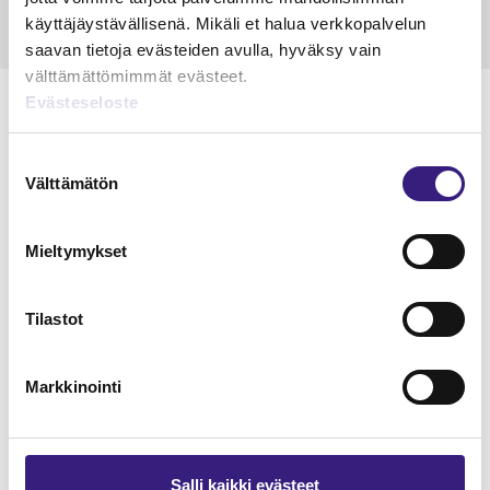
käyttäjäystävällisenä. Mikäli et halua verkkopalvelun
saavan tietoja evästeiden avulla, hyväksy vain
välttämättömimmät evästeet.
Evästeseloste
Suostumuksen
Lue Tilisanomien
Välttämätön
valinta
näytenumero
Mieltymykset
TILAA TÄSTÄ
Tilastot
Markkinointi
Tilaa Tilisanomien
lukuoikeus
Salli kaikki evästeet