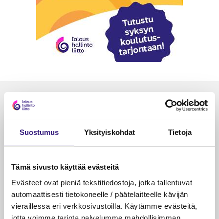
Luetuimmat
VEROTUS
TYÖOI
Suostumus
Yksityiskohdat
Tietoja
Kulu­veloitukset arvon­lisä­
Työa
verotuksessa – omien kulujen
kysy
veloitus, kulujen edelleen­
Tämä sivusto käyttää evästeitä
veloitus ja läpi­laskutus
Evästeet ovat pieniä tekstitiedostoja, jotka tallentuvat
Petri Salomaa
Tarja An
automaattisesti tietokoneelle / päätelaitteelle kävijän
15.5.2023
10 min
14.5.2021
vieraillessa eri verkkosivustoilla. Käytämme evästeitä,
jotta voimme tarjota palvelumme mahdollisimman