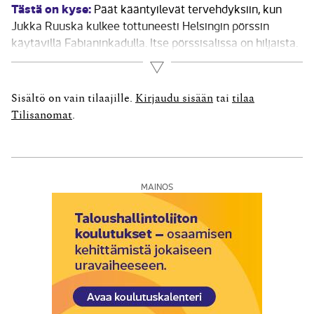
Tästä on kyse:
Päät kääntyilevät tervehdyksiin, kun
Jukka Ruuska kulkee tottuneesti Helsingin pörssin
käytävillä Fabianinkadulla. Itse pörssisalissa on hiljaista.
Perinteikkääseen saliin on suunnitteilla kongressikeskus,
Lue lisää
sillä varsinainen kaupankäynti on täällä lopetettu jo
muutama vuosikymmen sitten. Uudet tuulet ovat
Sisältö on vain tilaajille.
Kirjaudu sisään
tai
tilaa
puhaltaneet Pohjoismaisessa pörssissä voimakkaasti
Tilisanomat
.
viime vuosina...
MAINOS