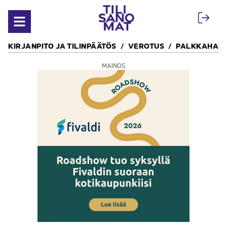
Siirry sisältöön
Avaa valikko
KIRJANPITO JA TILINPÄÄTÖS
VEROTUS
PALKKAHALL
MAINOS