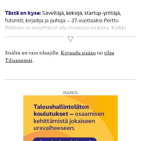
Tästä on kyse:
Säveltäjä, keksijä, startup-yrittäjä,
futuristi, kirjailija ja puhuja – 27-vuotiaaksi Perttu
Pölönen on ennättänyt olla monessa mukana. Kaikki
lähti liikkeelle hänen lukiolaisena kehittämästään
Lue lisää
Sävelkellosta ja sen mobiili­sovelluksesta MusiClockista,
jotka helpottavat musiikin teorian oppimista. Keksintö
Sisältö on vain tilaajille.
Kirjaudu sisään
tai
tilaa
voitti vuonna 2013 EU:n nuorten keksintökilpailun ja...
Tilisanomat
.
MAINOS