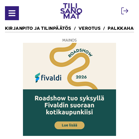
Siirry sisältöön
Avaa valikko
KIRJANPITO JA TILINPÄÄTÖS
VEROTUS
PALKKAHALL
MAINOS