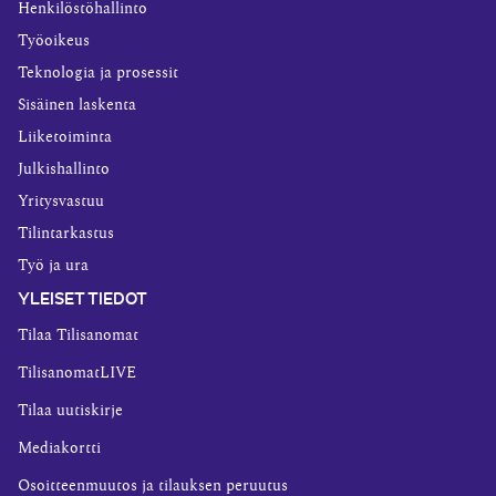
Henkilöstöhallinto
Työoikeus
Teknologia ja prosessit
Sisäinen laskenta
Liiketoiminta
Julkishallinto
Yritysvastuu
Tilintarkastus
Työ ja ura
YLEISET TIEDOT
Tilaa Tilisanomat
TilisanomatLIVE
Tilaa uutiskirje
Mediakortti
Osoitteenmuutos ja tilauksen peruutus