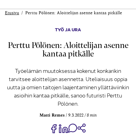
Etusivu
Perttu Pölönen: Aloittelijan asenne kantaa pitkälle
TYÖ JA URA
Perttu Pölönen: Aloittelijan asenne
kantaa pitkälle
Työelämän muutoksessa kokenut konkarikin
tarvitsee aloittelijan asennetta. Uteliaisuus oppia
uutta ja omien taitojen laajentaminen yllättäviinkin
asioihin kantaa pitkälle, sanoo futuristi Perttu
Pölönen.
Matti Remes
9.3.2022
8 min
Jaa Share on Facebook
Jaa Share on LinkedIn
Jaa WhatsApp-viestinä
Kopioi linkki