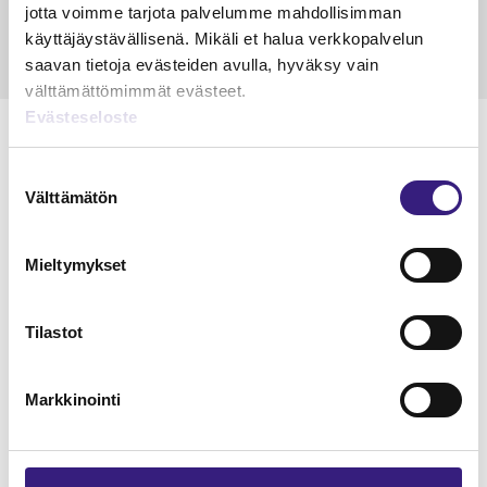
jotta voimme tarjota palvelumme mahdollisimman
käyttäjäystävällisenä. Mikäli et halua verkkopalvelun
saavan tietoja evästeiden avulla, hyväksy vain
välttämättömimmät evästeet.
Evästeseloste
Suostumuksen
Välttämätön
valinta
Lue Tilisanomien
näytenumero
Mieltymykset
TILAA TÄSTÄ
Tilastot
Markkinointi
Tilaa Tilisanomien
lukuoikeus