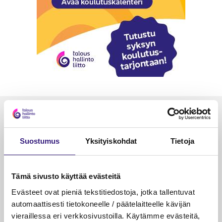
Luetuimmat
VEROTUS
TYÖOI
Suostumus
Yksityiskohdat
Tietoja
Kulu­veloitukset arvon­lisä­
Työa
verotuksessa – omien kulujen
kysy
veloitus, kulujen edelleen­
Tämä sivusto käyttää evästeitä
veloitus ja läpi­laskutus
Evästeet ovat pieniä tekstitiedostoja, jotka tallentuvat
automaattisesti tietokoneelle / päätelaitteelle kävijän
Petri Salomaa
Tarja An
vieraillessa eri verkkosivustoilla. Käytämme evästeitä,
15.5.2023
10 min
14.5.2021