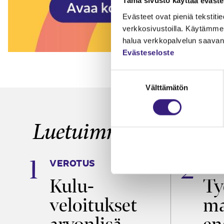
Tämä sivusto käyttää eväste
Evästeet ovat pieniä tekstitied
verkkosivustoilla. Käytämme 
halua verkkopalvelun saavan 
Evästeseloste
Suostumuksen
Välttämätön
valinta
Luetuimmat
VEROTUS
TYÖ
a
Kulu­
Ty
veloitukset
ma