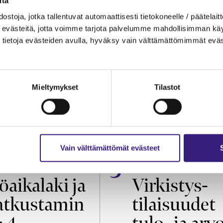
itä
ostoja, jotka tallentuvat automaattisesti tietokoneelle / päätelaitt
evästeitä, jotta voimme tarjota palvelumme mahdollisimman käytt
tietoja evästeiden avulla, hyväksy vain välttämättömimmät eväs
Mieltymykset
Tilastot
Vain välttämättömät evästeet
OIKEUS
VEROTUS
öaikalaki ja
Virkistys­
tkustamin
tilaisuudet