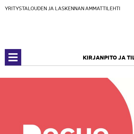
Siirry sisältöön
YRITYSTALOUDEN JA LASKENNAN AMMATTILEHTI
KIRJANPITO JA T
Avaa valikko