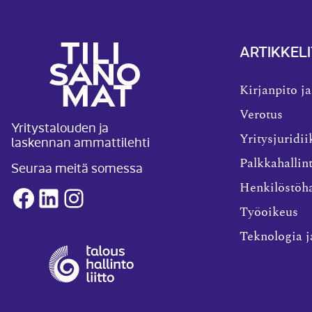
ARTIKKELI
Kirjanpito ja
Verotus
Yritystalouden ja
laskennan ammattilehti
Yritysjuridii
Palkkahallin
Seuraa meitä somessa
Henkilöstöha
Facebook
LinkedIn
Instagram
Työoikeus
Teknologia j