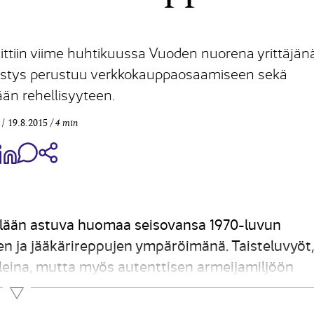
ittiin viime huhtikuussa Vuoden nuorena yrittäjänä
stys perustuu verkkokauppaosaamiseen sekä
än rehellisyyteen.
19.8.2015
4 min
aa Share on Facebook
Jaa Share on LinkedIn
Jaa WhatsApp-viestinä
Kopioi linkki
lään astuva huomaa seisovansa 1970-luvun
n ja jääkärireppujen ympäröimänä. ­Taisteluvyöt,
eleina, mutta myös autenttisen armeijamiljöön
ustaman yrityksen menestys on hänen omien
Lue lisää
a verkkokaupasta....