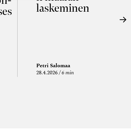
on­
laskeminen
ses
Petri Salomaa
P
28.4.2026
6 min
15