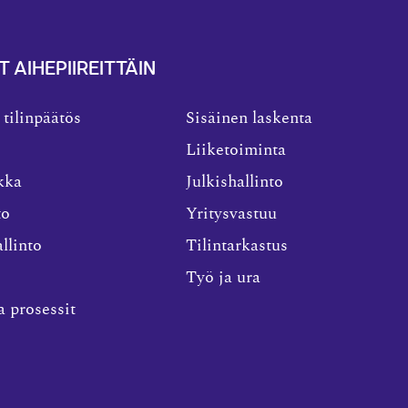
T AIHEPIIREITTÄIN
 tilinpäätös
Sisäinen laskenta
Liiketoiminta
kka
Julkishallinto
to
Yritysvastuu
llinto
Tilintarkastus
Työ ja ura
a prosessit