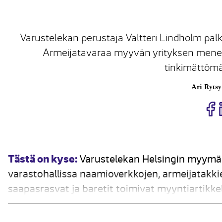
Varustelekan perustaja Valtteri Lindholm palk
Armeijatavaraa myyvän yrityksen mene
tinkimättömä
Ari Rytsy
J
Tästä on kyse:
Varustelekan Helsingin myymä
varastohallissa naamioverkkojen, armeijatakkie
saapasrasvat ja baretit toimivat myyntiartikk
luojina. Valtteri Lindholmin vuonna 2003 per
sanojensa mukaan seurausta hyvin toteutetust