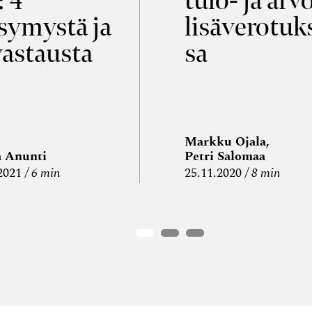
: 4
tulo- ja arv
symystä ja
lisäverotuk
vastausta
sa
Markku Ojala,
a Anunti
Petri Salomaa
2021
6 min
25.11.2020
8 min