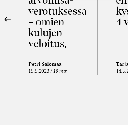
ö
arvon­lisä­
en
verotuksessa
ky
– omien
4 
kulujen
veloitus,
kulujen
edelleen­
Petri Salomaa
Tarj
15.5.2023
10 min
14.5.
veloitus ja
läpi­laskutus