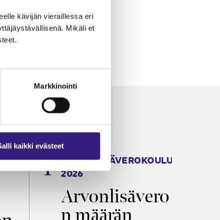
eelle kävijän vieraillessa eri
äjäystävällisenä. Mikäli et
teet.
Markkinointi
Salli kaikki evästeet
ARVONLISÄVEROKOULU
K
2026
T
Arvonlisävero
V
n määrän
p