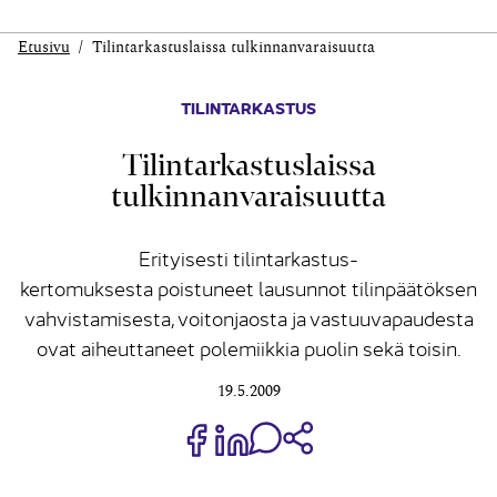
Etusivu
Tilintarkastuslaissa tulkinnanvaraisuutta
TILINTARKASTUS
Tilintarkastuslaissa
tulkinnanvaraisuutta
Erityisesti tilintarkastus-
kertomuksesta poistuneet lausunnot tilinpäätöksen
vahvistamisesta, voitonjaosta ja vastuuvapaudesta
ovat aiheuttaneet polemiikkia puolin sekä toisin.
19.5.2009
Jaa Share on Facebook
Jaa Share on LinkedIn
Jaa WhatsApp-viestinä
Kopioi linkki