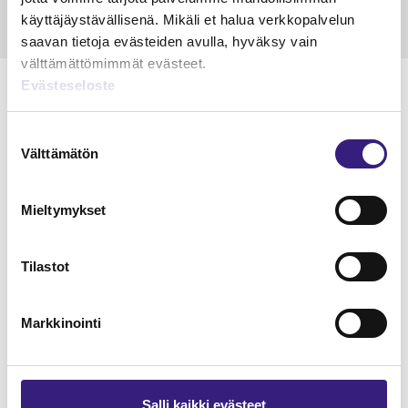
käyttäjäystävällisenä. Mikäli et halua verkkopalvelun
saavan tietoja evästeiden avulla, hyväksy vain
välttämättömimmät evästeet.
Evästeseloste
Suostumuksen
Lue Tilisanomien
Välttämätön
valinta
näytenumero
Mieltymykset
TILAA TÄSTÄ
Tilastot
Markkinointi
Tilaa Tilisanomien
lukuoikeus
Salli kaikki evästeet