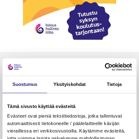
Luetuimmat
VEROTUS
TYÖOI
Suostumus
Yksityiskohdat
Tietoja
Kulu­veloitukset arvon­lisä­
Työa
verotuksessa – omien kulujen
kysy
veloitus, kulujen edelleen­
Tämä sivusto käyttää evästeitä
veloitus ja läpi­laskutus
Evästeet ovat pieniä tekstitiedostoja, jotka tallentuvat
Petri Salomaa
Tarja An
automaattisesti tietokoneelle / päätelaitteelle kävijän
15.5.2023
10 min
14.5.2021
vieraillessa eri verkkosivustoilla. Käytämme evästeitä,
jotta voimme tarjota palvelumme mahdollisimman