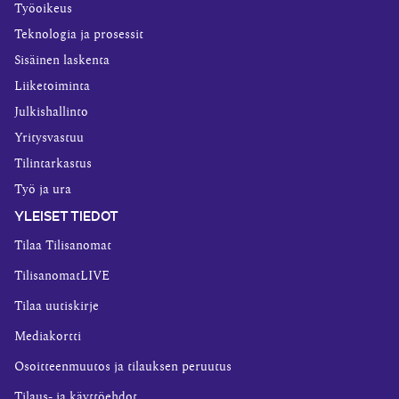
Työoikeus
Teknologia ja prosessit
Sisäinen laskenta
Liiketoiminta
Julkishallinto
Yritysvastuu
Tilintarkastus
Työ ja ura
YLEISET TIEDOT
Tilaa Tilisanomat
TilisanomatLIVE
Tilaa uutiskirje
Mediakortti
Osoitteenmuutos ja tilauksen peruutus
Tilaus- ja käyttöehdot