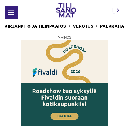
Siirry sisältöön
Avaa valikko
KIRJANPITO JA TILINPÄÄTÖS
VEROTUS
PALKKAHALL
MAINOS