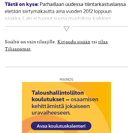
Tästä on kyse:
Parhaillaan uudessa tilintarkastuslaissa
eletään siirtymä­kautta aina vuoden 2012 loppuun
saakka. Laki ei tuonut suuria muutoksia kaikkien
tilintarkastajien työhön, sillä osa noudatti jo
Lue lisää
aikaisemmin kansainvälisten tilintarkastusstandardien
pohjalta Suomen lainsäädäntöön sovellettuja alan
Sisältö on vain tilaajille.
Kirjaudu sisään
tai
tilaa
suosituksia. – Lain muutoksen taustalla olivat EU:n
Tilisanomat
.
direktiivit sekä Suomen...
MAINOS