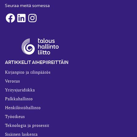
Seuraa meitä somessa
Facebook
LinkedIn
Instagram
ARTIKKELIT AIHEPIIREITTÄIN
Kirjanpito ja tilinpäätös
Verotus
Yritysjuridiikka
Palkkahallinto
Henkilöstöhallinto
Työoikeus
Teknologia ja prosessit
Sisäinen laskenta