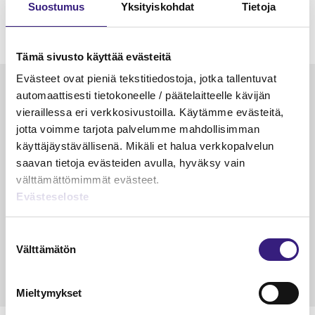
Suostumus
Yksityiskohdat
Tietoja
Tämä sivusto käyttää evästeitä
Evästeet ovat pieniä tekstitiedostoja, jotka tallentuvat
Luetuimmat
automaattisesti tietokoneelle / päätelaitteelle kävijän
vieraillessa eri verkkosivustoilla. Käytämme evästeitä,
VEROTUS
TYÖOI
jotta voimme tarjota palvelumme mahdollisimman
Kulu­veloitukset arvon­lisä­
Työa
käyttäjäystävällisenä. Mikäli et halua verkkopalvelun
verotuksessa – omien kulujen
kysy
saavan tietoja evästeiden avulla, hyväksy vain
veloitus, kulujen edelleen­
välttämättömimmät evästeet.
veloitus ja läpi­laskutus
Evästeseloste
Petri Salomaa
Tarja An
15.5.2023
10 min
14.5.2021
Suostumuksen
Välttämätön
valinta
Mieltymykset