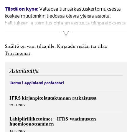
Tästä on kyse:
Valtaosa tilintarkastuskertomuksesta
koskee muutoinkin tiedossa olevia yleisiä asioita:
hallituksen ja toimitus­johtajan vastuuta tilinpäätöksestä
ja toiminta­kertomuksesta sekä tilintarkastajan
Lue lisää
velvollisuuksia. Tämän jälkeen seuraa lausunto, joka on
KHT-yhdistyksen suosituksen mukaisesti
Sisältö on vain tilaajille.
Kirjaudu sisään
tai
tilaa
vakiomuotoisena: ”Lausuntonamme esitämme, että
Tilisanomat
.
tilinpäätös ja toimintakertomus antavat Suomessa
voimassa olevien tilinpäätöksen ja...
Asiantuntija
Jarmo Leppiniemi professori
IFRS kirjanpitolautakunnan ratkaisussa
29.11.2019
Lähipiiriliiketoimet – IFRS-vaatimusten
huomioonottaminen
14.10.2019