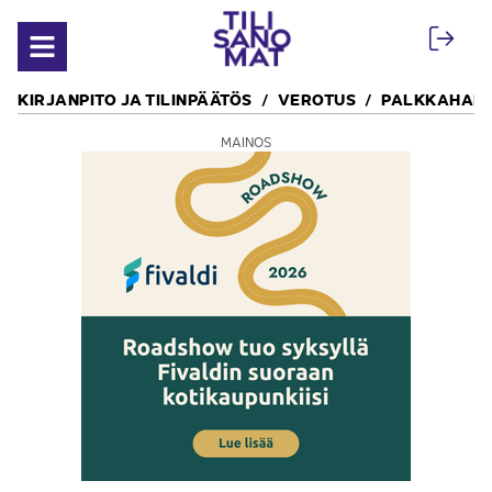
Siirry sisältöön
Avaa valikko
KIRJANPITO JA TILINPÄÄTÖS
VEROTUS
PALKKAHALL
MAINOS