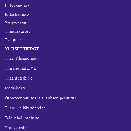
Liiketoiminta
Julkishallinto
Yritysvastuu
Tilintarkastus
Työ ja ura
YLEISET TIEDOT
Tilaa Tilisanomat
TilisanomatLIVE
Tilaa uutiskirje
Mediakortti
Osoitteenmuutos ja tilauksen peruutus
Tilaus- ja käyttöehdot
Taloushallintoliitto
Yhteystiedot