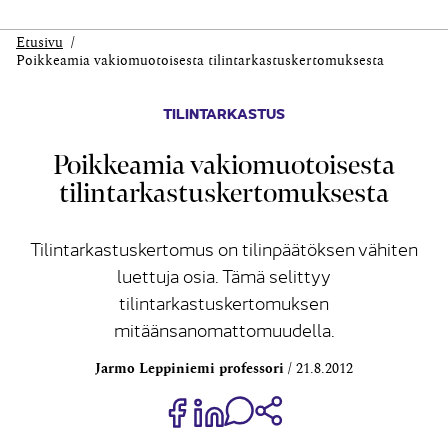
Etusivu
Poikkeamia vakiomuotoisesta tilintarkastuskertomuksesta
TILINTARKASTUS
Poikkeamia vakiomuotoisesta
tilintarkastuskertomuksesta
Tilintarkastuskertomus on tilinpäätöksen vähiten
luettuja osia. Tämä selittyy
tilintarkastuskertomuksen
mitäänsanomattomuudella.
Jarmo Leppiniemi professori
21.8.2012
Jaa Share on Facebook
Jaa Share on LinkedIn
Jaa WhatsApp-viestinä
Kopioi linkki