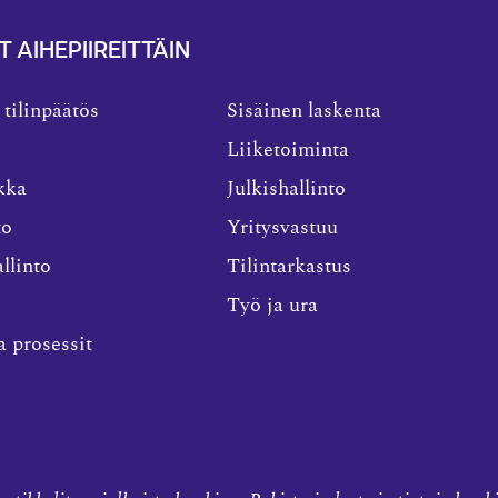
T AIHEPIIREITTÄIN
 tilinpäätös
Sisäinen laskenta
Liiketoiminta
kka
Julkishallinto
to
Yritysvastuu
llinto
Tilintarkastus
Työ ja ura
a prosessit