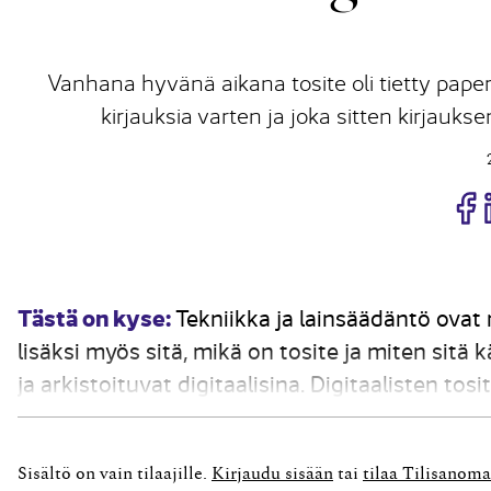
Vanhana hyvänä aikana tosite oli tietty paperi
kirjauksia varten ja joka sitten kirjaukse
J
Tästä on kyse:
Tekniikka ja lainsäädäntö ovat
lisäksi myös sitä, mikä on tosite ja miten sitä
ja arkistoituvat digitaalisina. Digitaalisten tos
tiedostomuoto saattavat muuttua usein elinkaar
Sisältö on vain tilaajille.
Kirjaudu sisään
tai
tilaa Tilisanoma