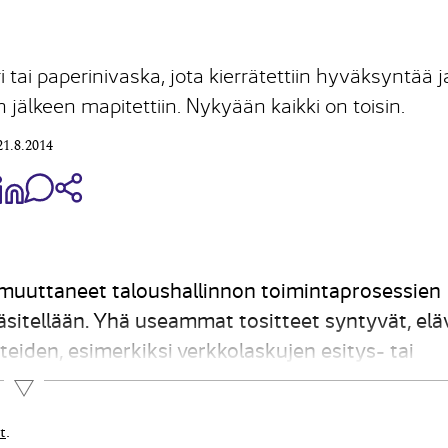
 tai paperinivaska, jota kierrätettiin hyväksyntää j
n jälkeen mapitettiin. Nykyään kaikki on toisin.
21.8.2014
aa Share on Facebook
Jaa Share on LinkedIn
Jaa WhatsApp-viestinä
Kopioi linkki
 muuttaneet taloushallinnon toimintaprosessien
 käsitellään. Yhä useammat tositteet syntyvät, elä
itteiden, esimerkiksi verkkolaskujen esitys- tai
en aikana. Paperitositteitakin skannataan ja...
Lue lisää
t
.