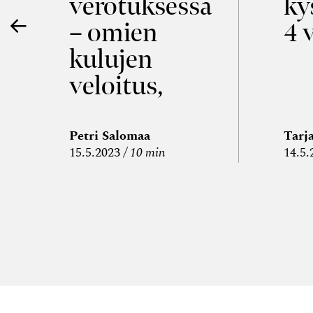
verotuksessa
ky
– omien
4 
kulujen
veloitus,
kulujen
edelleen­
Petri Salomaa
Tarj
15.5.2023
10 min
14.5.
veloitus ja
läpi­laskutus