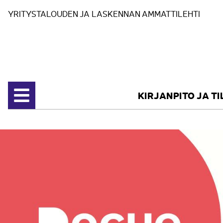
Siirry sisältöön
YRITYSTALOUDEN JA LASKENNAN AMMATTILEHTI
KIRJANPITO JA T
Avaa valikko