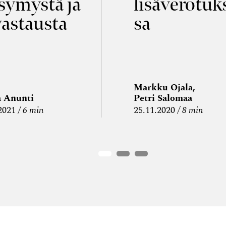
symystä ja
lisäverotuk
vastausta
sa
Markku Ojala,
a Anunti
Petri Salomaa
2021
6 min
25.11.2020
8 min