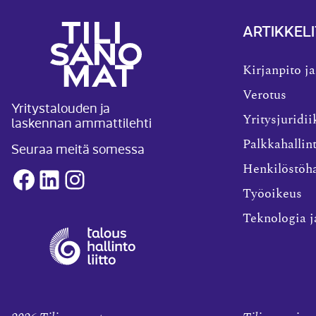
ARTIKKELI
Kirjanpito ja
Verotus
Yritystalouden ja
laskennan ammattilehti
Yritysjuridii
Palkkahallin
Seuraa meitä somessa
Henkilöstöha
Facebook
LinkedIn
Instagram
Työoikeus
Teknologia j