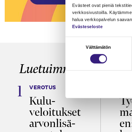
Evästeet ovat pieniä tekstitied
verkkosivustoilla. Käytämme 
halua verkkopalvelun saavan 
Evästeseloste
Suostumuksen
Välttämätön
valinta
Luetuimmat
VEROTUS
TYÖ
a
Kulu­
Ty
veloitukset
ma
ö
arvon­lisä­
en