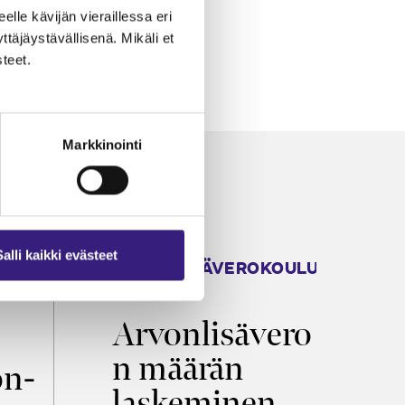
eelle kävijän vieraillessa eri
äjäystävällisenä. Mikäli et
teet.
Markkinointi
Salli kaikki evästeet
ARVONLISÄVEROKOULU
K
2026
T
Arvonlisävero
V
n määrän
p
on­
laskeminen