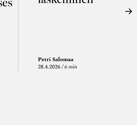
ses
Petri Salomaa
P
28.4.2026
6 min
15