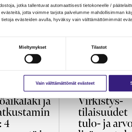
ostoja, jotka tallentuvat automaattisesti tietokoneelle / päätelaitt
evästeitä, jotta voimme tarjota palvelumme mahdollisimman käytt
tietoja evästeiden avulla, hyväksy vain välttämättömimmät eväs
Mieltymykset
Tilastot
Vain välttämättömät evästeet
OIKEUS
VEROTUS
öaikalaki ja
Virkistys­
tkustamin
tilaisuudet
: 4
tulo- ja arv