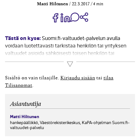
Matti Hiltunen
22.3.2017
4 min
Jaa Share on Facebook
Jaa Share on LinkedIn
Jaa WhatsApp-viestinä
Kopioi linkki
Tästä on kyse:
Suomi.fi-valtuudet-palvelun avulla
voidaan luotettavasti tarkistaa henkilön tai yrityksen
valtuudet asioida sähköisesti toisen henkilön tai
yrityksen puolesta. Viranomaisten rekistereihin on
Lue lisää
tallennettu yrityksen tai henkilön puolesta-
asiointioikeuteen vaikuttavia tietoja, esimerkiksi
Sisältö on vain tilaajille.
Kirjaudu sisään
tai
tilaa
huoltajuustiedot alaikäisistä ja nimenkirjoitusroolit
Tilisanomat
.
yrityksen edustajista. Lisäksi uuteen Valtuusrekisteriin
tallennetaan valtuustiedot koskien valtuuden...
Asiantuntija
Matti Hiltunen
hankepäällikkö, Väestörekisterikeskus, KaPA-ohjelman Suomi.fi-
valtuudet-palvelu