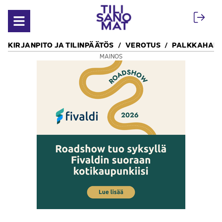
Siirry sisältöön
Avaa valikko
KIRJANPITO JA TILINPÄÄTÖS
VEROTUS
PALKKAHALL
MAINOS