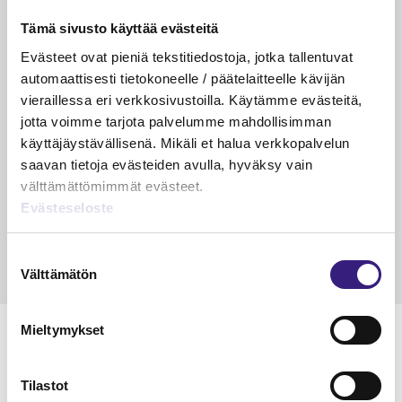
Luetuimmat
Tämä sivusto käyttää evästeitä
Evästeet ovat pieniä tekstitiedostoja, jotka tallentuvat
VEROTUS
TYÖOI
automaattisesti tietokoneelle / päätelaitteelle kävijän
Kulu­veloitukset arvon­lisä­
Työa
vieraillessa eri verkkosivustoilla. Käytämme evästeitä,
verotuksessa – omien kulujen
kysy
jotta voimme tarjota palvelumme mahdollisimman
veloitus, kulujen edelleen­
käyttäjäystävällisenä. Mikäli et halua verkkopalvelun
veloitus ja läpi­laskutus
saavan tietoja evästeiden avulla, hyväksy vain
välttämättömimmät evästeet.
Petri Salomaa
Tarja An
Evästeseloste
15.5.2023
10 min
14.5.2021
Suostumuksen
Välttämätön
valinta
Mieltymykset
Tilastot