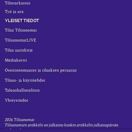
Tilintarkastus
Työ ja ura
YLEISET TIEDOT
Tilaa Tilisanomat
TilisanomatLIVE
Tilaa uutiskirje
Mediakortti
Osoitteenmuutos ja tilauksen peruutus
Tilaus- ja käyttöehdot
Taloushallintoliitto
Yhteystiedot
2026
Tilisanomat
Tilisanomien artikkelit on julkaistu kunkin artikkelin julkaisupäivän
tiedon valossa.