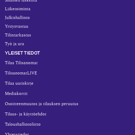
Sisäinen laskenta
Liiketoiminta
Julkishallinto
Yritysvastuu
Tilintarkastus
Työ ja ura
YLEISET TIEDOT
Tilaa Tilisanomat
TilisanomatLIVE
Tilaa uutiskirje
Mediakortti
Osoitteenmuutos ja tilauksen peruutus
Tilaus- ja käyttöehdot
Taloushallintoliitto
Yhteystiedot