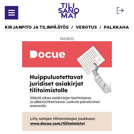
Siirry sisältöön
Avaa valikko
KIRJANPITO JA TILINPÄÄTÖS
VEROTUS
PALKKAHALL
MAINOS