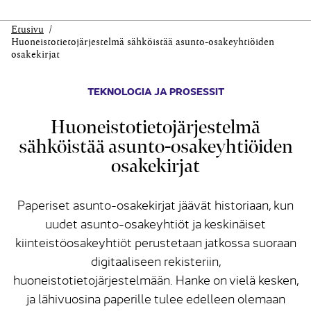
Etusivu
Huoneistotieto­järjestelmä sähköistää asunto-osakeyhtiöiden
osakekirjat
TEKNOLOGIA JA PROSESSIT
Huoneistotieto­järjestelmä
sähköistää asunto-osakeyhtiöiden
osakekirjat
Paperiset asunto-osakekirjat jäävät historiaan, kun
uudet asunto-osakeyhtiöt ja keskinäiset
kiinteistöosakeyhtiöt perustetaan jatkossa suoraan
digitaaliseen rekisteriin,
huoneistotietojärjestelmään. Hanke on vielä kesken,
ja lähivuosina paperille tulee edelleen olemaan