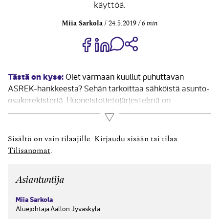
käyttöä.
Miia Sarkola
24.5.2019
6 min
Jaa Share on Facebook
Jaa Share on LinkedIn
Jaa WhatsApp-viestinä
Kopioi linkki
Tästä on kyse:
Olet varmaan kuullut puhuttavan
ASREK-hankkeesta? Sehän tarkoittaa sähköistä asunto-
osakerekisteriä. Huoneistotietojärjestelmä on
ensimmäinen osa tätä hanketta, jota maa- ja
Lue lisää
metsätalousministeriö valmistelee yhdessä muiden
ministeriöiden ja viranomaisten kanssa. Järjestelmän
Sisältö on vain tilaajille.
Kirjaudu sisään
tai
tilaa
rakentaminen perustuu lakiin (laki
Tilisanomat
.
huoneistotietojärjestelmästä 1328/2018), joka astui
voimaan tammikuussa 2019. Sähköinen
Asiantuntija
osakehuoneistorekisteri...
Miia Sarkola
Aluejohtaja Aallon Jyväskylä