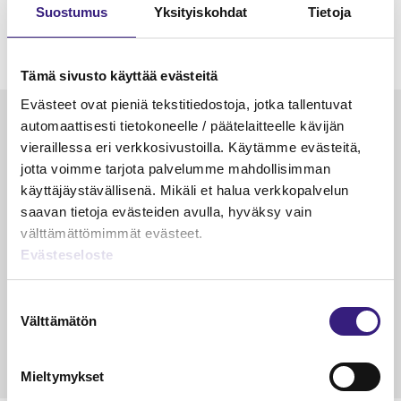
Suostumus
Yksityiskohdat
Tietoja
Tämä sivusto käyttää evästeitä
Evästeet ovat pieniä tekstitiedostoja, jotka tallentuvat
Luetuimmat
automaattisesti tietokoneelle / päätelaitteelle kävijän
vieraillessa eri verkkosivustoilla. Käytämme evästeitä,
VEROTUS
TYÖOI
jotta voimme tarjota palvelumme mahdollisimman
Kulu­veloitukset arvon­lisä­
Työa
käyttäjäystävällisenä. Mikäli et halua verkkopalvelun
verotuksessa – omien kulujen
kysy
saavan tietoja evästeiden avulla, hyväksy vain
veloitus, kulujen edelleen­
välttämättömimmät evästeet.
veloitus ja läpi­laskutus
Evästeseloste
Petri Salomaa
Tarja An
Suostumuksen
15.5.2023
10 min
14.5.2021
Välttämätön
valinta
Mieltymykset