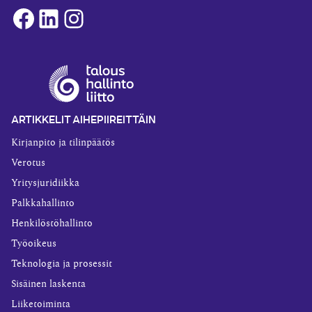
Facebook
LinkedIn
Instagram
ARTIKKELIT AIHEPIIREITTÄIN
Kirjanpito ja tilinpäätös
Verotus
Yritysjuridiikka
Palkkahallinto
Henkilöstöhallinto
Työoikeus
Teknologia ja prosessit
Sisäinen laskenta
Liiketoiminta