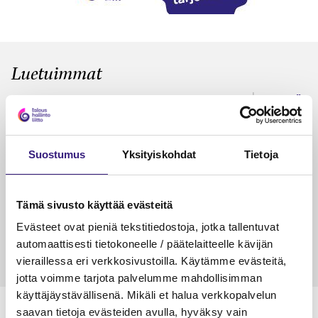
Luetuimmat
VEROTUS
TYÖOI
Kulu­veloitukset arvon­lisä­
Työa
verotuksessa – omien kulujen
kysy
Suostumus
Yksityiskohdat
Tietoja
veloitus, kulujen edelleen­
veloitus ja läpi­laskutus
Petri Salomaa
Tarja An
Tämä sivusto käyttää evästeitä
15.5.2023
10 min
14.5.2021
Evästeet ovat pieniä tekstitiedostoja, jotka tallentuvat
automaattisesti tietokoneelle / päätelaitteelle kävijän
vieraillessa eri verkkosivustoilla. Käytämme evästeitä,
jotta voimme tarjota palvelumme mahdollisimman
käyttäjäystävällisenä. Mikäli et halua verkkopalvelun
saavan tietoja evästeiden avulla, hyväksy vain