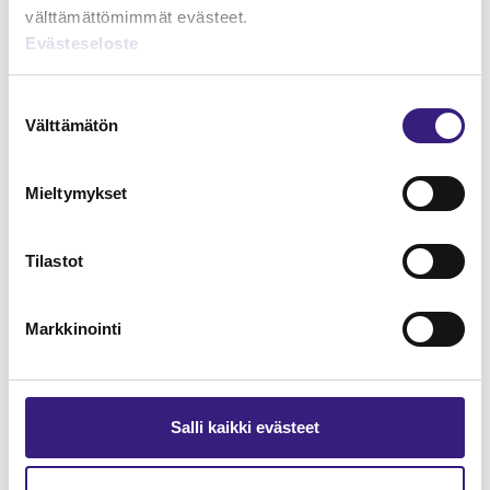
välttämättömimmät evästeet.
Evästeseloste
Lue Tilisanomien
näytenumero
Suostumuksen
Välttämätön
valinta
TILAA TÄSTÄ
Mieltymykset
Tilastot
Tilaa Tilisanomien
lukuoikeus
Markkinointi
TILAA TÄSTÄ
Salli kaikki evästeet