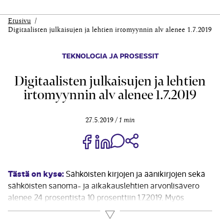
Etusivu
Digitaalisten julkaisujen ja lehtien irtomyynnin alv alenee 1.7.2019
TEKNOLOGIA JA PROSESSIT
Digitaalisten julkaisujen ja lehtien
irtomyynnin alv alenee 1.7.2019
27.5.2019
1 min
Jaa Share on Facebook
Jaa Share on LinkedIn
Jaa WhatsApp-viestinä
Kopioi linkki
Tästä on kyse:
Sähköisten kirjojen ja äänikirjojen sekä
sähköisten sanoma- ja aikakauslehtien arvonlisävero
alenee 24 prosentista 10 prosenttiin 1.7.2019. Myös
painettujen lehtien irtomyynnistä suoritettava vero
Lue lisää