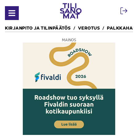
Siirry sisältöön
Avaa valikko
KIRJANPITO JA TILINPÄÄTÖS
VEROTUS
PALKKAHALL
MAINOS