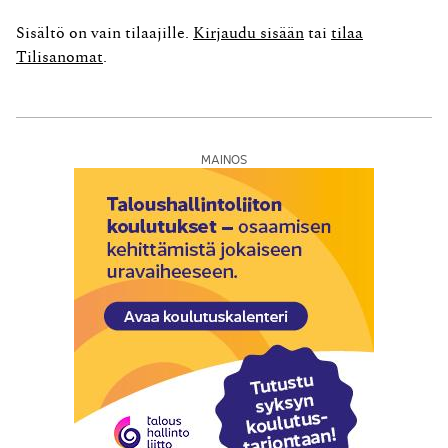
alenee 10 prosenttiin. Mainosjulkaisujen sekä musiikki-
tai videosisältöä sisältävien julkaisujen ja
Sisältö on vain tilaajille.
Kirjaudu sisään
tai
tilaa
tietokoneohjelmien ja -pelien vero on muutoksen
Tilisanomat
.
jälkeenkin...
MAINOS