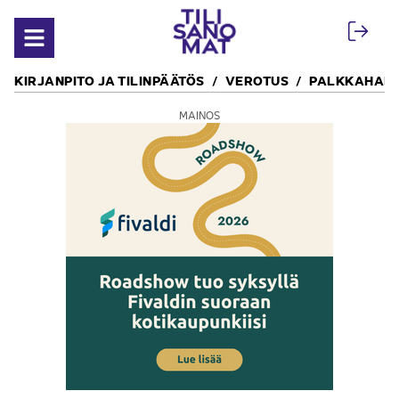
Siirry sisältöön
Avaa valikko
KIRJANPITO JA TILINPÄÄTÖS
VEROTUS
PALKKAHALL
MAINOS