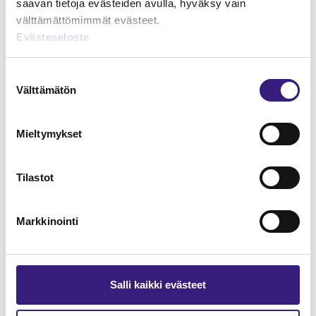
saavan tietoja evästeiden avulla, hyväksy vain
välttämättömimmät evästeet.
Evästeseloste
Lue Tilisanomien
Suostumuksen
näytenumero
Välttämätön
valinta
TILAA TÄSTÄ
Mieltymykset
Tilastot
Tilaa Tilisanomien
Markkinointi
lukuoikeus
TILAA TÄSTÄ
Salli kaikki evästeet