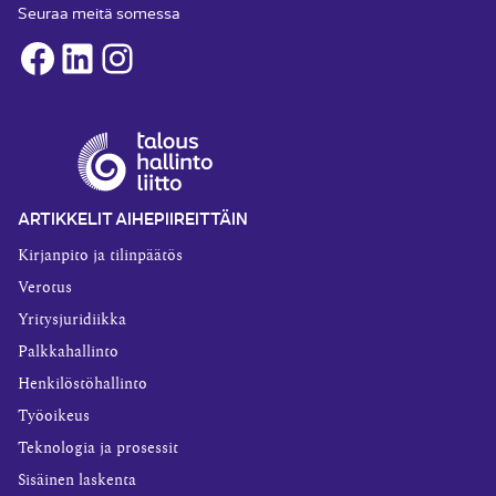
Seuraa meitä somessa
Facebook
LinkedIn
Instagram
ARTIKKELIT AIHEPIIREITTÄIN
Kirjanpito ja tilinpäätös
Verotus
Yritysjuridiikka
Palkkahallinto
Henkilöstöhallinto
Työoikeus
Teknologia ja prosessit
Sisäinen laskenta