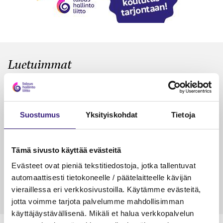
Luetuimmat
VEROTUS
TYÖOI
Kulu­veloitukset arvon­lisä­
Työa
verotuksessa – omien kulujen
kysy
Suostumus
Yksityiskohdat
Tietoja
veloitus, kulujen edelleen­
veloitus ja läpi­laskutus
Tämä sivusto käyttää evästeitä
Petri Salomaa
Tarja An
15.5.2023
10 min
14.5.2021
Evästeet ovat pieniä tekstitiedostoja, jotka tallentuvat
automaattisesti tietokoneelle / päätelaitteelle kävijän
vieraillessa eri verkkosivustoilla. Käytämme evästeitä,
jotta voimme tarjota palvelumme mahdollisimman
käyttäjäystävällisenä. Mikäli et halua verkkopalvelun