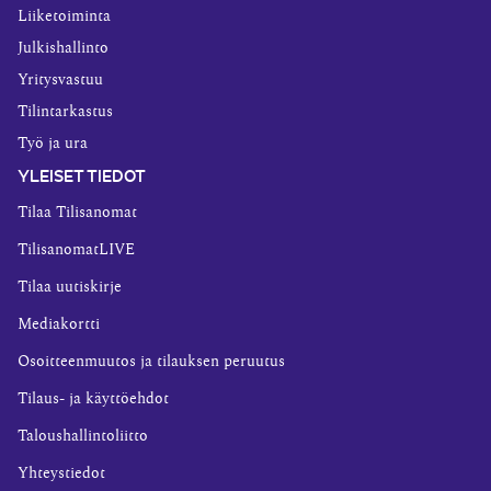
Liiketoiminta
Julkishallinto
Yritysvastuu
Tilintarkastus
Työ ja ura
YLEISET TIEDOT
Tilaa Tilisanomat
TilisanomatLIVE
Tilaa uutiskirje
Mediakortti
Osoitteenmuutos ja tilauksen peruutus
Tilaus- ja käyttöehdot
Taloushallintoliitto
Yhteystiedot