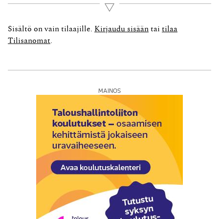
Arkikielessä ei ole tarvetta erotella palkan käsitettä sen
Lue lisää
tarkemmin, vaan tiedämme heti, mitä sillä tarkoitetaan.
Kun kyse on verotuksesta, ei asia...
Sisältö on vain tilaajille.
Kirjaudu sisään
tai
tilaa
Tilisanomat
.
MAINOS