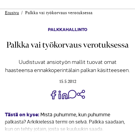
Etusivu
Palkka vai työkorvaus verotuksessa
PALKKAHALLINTO
Palkka vai työkorvaus verotuksessa
Uudistuvat ansiotyön mallit tuovat omat
haasteensa ennakkoperintälain palkan käsitteeseen.
15.5.2012
Jaa Share on Facebook
Jaa Share on LinkedIn
Jaa WhatsApp-viestinä
Kopioi linkki
Tästä on kyse:
Mistä puhumme, kun puhumme
palkasta? Arkikielessä termi on selvä. Palkka saadaan,
kun on tehty jotain, josta se kuuluukin saada.