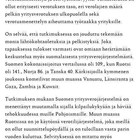
ollut erityisesti verotuksen taso, eri verolajien määrä
pelkän yritysverotuksen ulkopuolella sekä
verotusmenettelyn aiheuttama työtaakka yrityksille.
On selvää, että tutkimuksessa on jouduttu tekemään
monia lähtökohtaoletuksia ja pelkistyksiä. Joka
tapauksessa tulokset varmasti ovat omiaan herättämään
keskustelua myös suomalaisesta yritysverojärjestelmästä.
Suomen kokonaissijoitus vertailussa oli 109., kun Ruotsi
oli 141., Norja 86. ja Tanska 40. Kärkisijoilla kymmenen
joukossa komeilivat muun muassa Vanuatu, Länsiranta ja
Gaza, Zambia ja Kuwait.
Tutkimuksen mukaan Suomen yritysverojärjestelmä on
menettänyt muutamalla sijalla kilpailukykyään ja häviää
tehokkuudessa muille Pohjoismaille. Muun muassa
Ruotsissa on jo käytössä verotilijärjestelmä, joka meillä
on ollut suunnittelupöydällä ja on tuloillaan vasta parin
vuoden kuluttua. Selvityksessä on mitattu myös