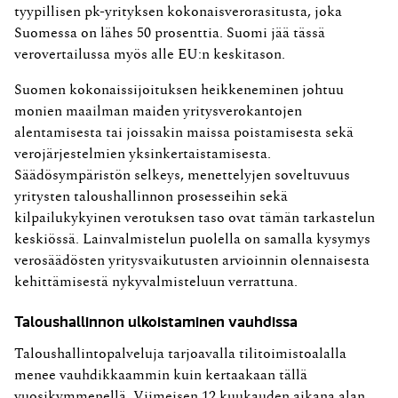
tyypillisen pk-yrityksen kokonaisverorasitusta, joka
Suomessa on lähes 50 prosenttia. Suomi jää tässä
verovertailussa myös alle EU:n keskitason.
Suomen kokonaissijoituksen heikkeneminen johtuu
monien maailman maiden yritysverokantojen
alentamisesta tai joissakin maissa poistamisesta sekä
verojärjestelmien yksinkertaistamisesta.
Säädösympäristön selkeys, menettelyjen soveltuvuus
yritysten taloushallinnon prosesseihin sekä
kilpailukykyinen verotuksen taso ovat tämän tarkastelun
keskiössä. Lainvalmistelun puolella on samalla kysymys
verosäädösten yritysvaikutusten arvioinnin olennaisesta
kehittämisestä nykyvalmisteluun verrattuna.
Taloushallinnon ulkoistaminen vauhdissa
Taloushallintopalveluja tarjoavalla tilitoimistoalalla
menee vauhdikkaammin kuin kertaakaan tällä
vuosikymmenellä. Viimeisen 12 kuukauden aikana alan