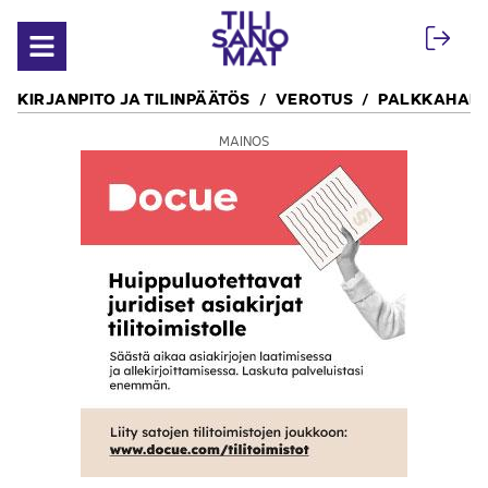
Siirry sisältöön
Avaa valikko
KIRJANPITO JA TILINPÄÄTÖS
VEROTUS
PALKKAHALL
MAINOS