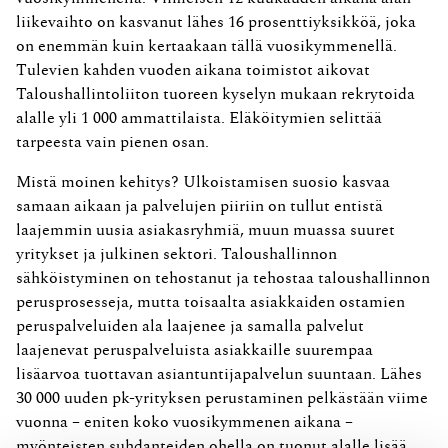
liikevaihto on kasvanut lähes 16 prosenttiyksikköä, joka
on enemmän kuin kertaakaan tällä vuosikymmenellä.
Tulevien kahden vuoden aikana toimistot aikovat
Taloushallintoliiton tuoreen kyselyn mukaan rekrytoida
alalle yli 1 000 ammattilaista. Eläköitymien selittää
tarpeesta vain pienen osan.
Mistä moinen kehitys? Ulkoistamisen suosio kasvaa
samaan aikaan ja palvelujen piiriin on tullut entistä
laajemmin uusia asiakasryhmiä, muun muassa suuret
yritykset ja julkinen sektori. Taloushallinnon
sähköistyminen on tehostanut ja tehostaa taloushallinnon
perusprosesseja, mutta toisaalta asiakkaiden ostamien
peruspalveluiden ala laajenee ja samalla palvelut
laajenevat peruspalveluista asiakkaille suurempaa
lisäarvoa tuottavan asiantuntijapalvelun suuntaan. Lähes
30 000 uuden pk-yrityksen perustaminen pelkästään viime
vuonna – eniten koko vuosikymmenen aikana –
myönteisten suhdanteiden ohella on tuonut alalle lisää