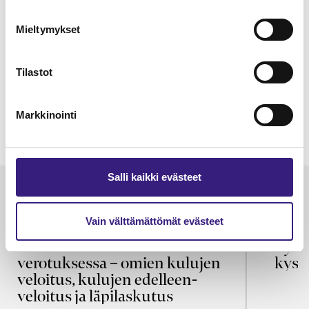
Mieltymykset
Tilastot
Markkinointi
Salli kaikki evästeet
Luetuimmat
VEROTUS
TYÖOI
Vain välttämättömät evästeet
Kulu­veloitukset arvon­lisä­
Työa
verotuksessa – omien kulujen
kysy
veloitus, kulujen edelleen­
veloitus ja läpi­laskutus