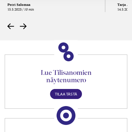
Petri Salomaa
Tarja An
15.5.2023
10 min
14.5.2021
Lue Tilisanomien
näytenumero
TILAA TÄSTÄ