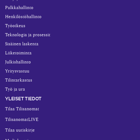
Palkkahallinto
Henkilöstöhallinto
Työoikeus
Teknologia ja prosessit
Sisäinen laskenta
Liiketoiminta
Julkishallinto
Yritysvastuu
Tilintarkastus
Työ ja ura
YLEISET TIEDOT
Tilaa Tilisanomat
TilisanomatLIVE
Tilaa uutiskirje