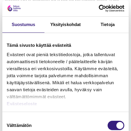
töitä.
Tätä kaikkea vasten ei niin suuri ihme, että liikevaihto on
Suostumus
Yksityiskohdat
Tietoja
kasvanut ja uusia tilitoimistoja on perustettu yli 300
kahdessa vuodessa. Kasvua ja sen mukanaan tuomaa
haastetta näyttää alalla riittävän.
Tämä sivusto käyttää evästeitä
Lopuksi toivotan omasta ja koko lehden toimituksen
Evästeet ovat pieniä tekstitiedostoja, jotka tallentuvat
puolesta lukijoillemme Rauhallista Joulua ja Onnellista
automaattisesti tietokoneelle / päätelaitteelle kävijän
Uutta Vuotta!
vieraillessa eri verkkosivustoilla. Käytämme evästeitä,
jotta voimme tarjota palvelumme mahdollisimman
käyttäjäystävällisenä. Mikäli et halua verkkopalvelun
saavan tietoja evästeiden avulla, hyväksy vain
välttämättömimmät evästeet.
MAINOS
Evästeseloste
Suostumuksen
Välttämätön
valinta