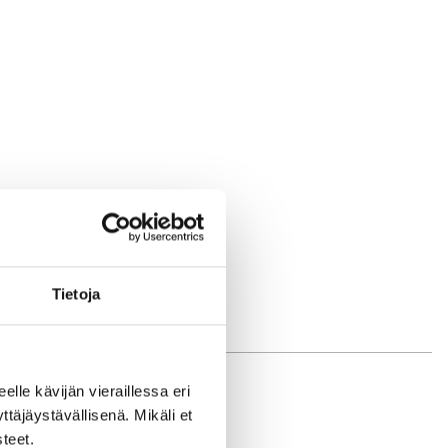
Tietoja
eelle kävijän vieraillessa eri
äjäystävällisenä. Mikäli et
teet.