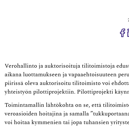
J
Verohallinto ja auktorisoituja tilitoimistoja edu
aikana luottamukseen ja vapaaehtoisuuteen peru
piirissä oleva auktorisoitu tilitoimisto voi ehdo
yhteistyön pilottiprojektiin. Pilottiprojekti käy
Toimintamallin lähtökohta on se, että tilitoimist
veroasioiden hoitajina ja samalla ”tukkuportaana”
voi hoitaa kymmenien tai jopa tuhansien yrityst