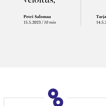
kulujen
edelleen­
Petri Salomaa
Tarj
15.5.2023
10 min
14.5.
veloitus ja
läpi­laskutus