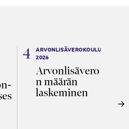
ARVONLISÄVEROKOULU
K
2026
T
Arvonlisävero
V
n määrän
p
on­
laskeminen
ses