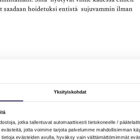
iat saadaan hoidetuksi entistä sujuvammin ilman
Yksityiskohdat
itä
ostoja, jotka tallentuvat automaattisesti tietokoneelle / päätelaitt
MAINOS
evästeitä, jotta voimme tarjota palvelumme mahdollisimman käytt
tietoja evästeiden avulla, hyväksy vain välttämättömimmät eväs