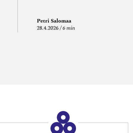
Petri Salomaa
P
28.4.2026
6 min
15