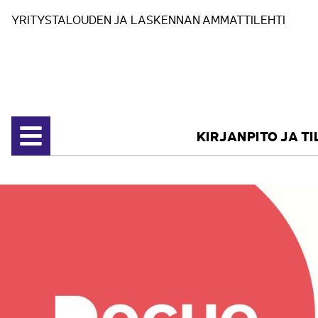
Siirry sisältöön
YRITYSTALOUDEN JA LASKENNAN AMMATTILEHTI
KIRJANPITO JA T
Avaa valikko