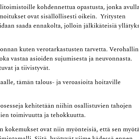
tilitoimistoille kohdennettua opastusta, jonka avull
oitukset ovat sisällöllisesti oikein. Yritysten
daan saada ennakolta, jolloin jälkikäteisiä yllätyk
vonnan kuten verotarkastusten tarvetta. Verohallin
 joka vastaa asioiden sujumisesta ja neuvonnasta.
at ja tiivistyvät.
alle, tämän talous- ja veroasioita hoitaville
osesseja kehitetään niihin osallistuvien tahojen
ien toimivuutta ja tehokkuutta.
tin kokemukset ovat niin myönteisiä, että sen myöt
imintamalli. Siitä hyötyvät viime kädessä ennen