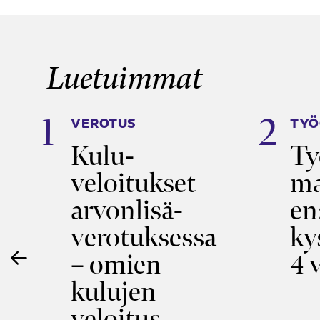
Luetuimmat
VEROTUS
TYÖ
Kulu­
Ty
m
veloitukset
ma
arvon­lisä­
en
verotuksessa
ky
e
– omien
4 
kulujen
a
veloitus,