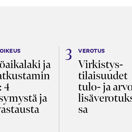
OIKEUS
VEROTUS
öaikalaki ja
Virkistys­
tkustamin
tilaisuudet
: 4
tulo- ja arv
symystä ja
lisäverotuk
vastausta
sa