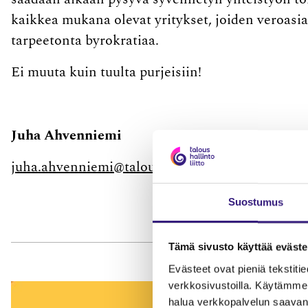
kaikkea mukana olevat yritykset, joiden veroas
tarpeetonta byrokratiaa.
Ei muuta kuin tuulta purjeisiin!
Juha Ahvenniemi
juha.ahvenniemi@taloushallintoliitto.fi
Suostumus
Tämä sivusto käyttää eväste
Evästeet ovat pieniä tekstitied
verkkosivustoilla. Käytämme 
halua verkkopalvelun saavan 