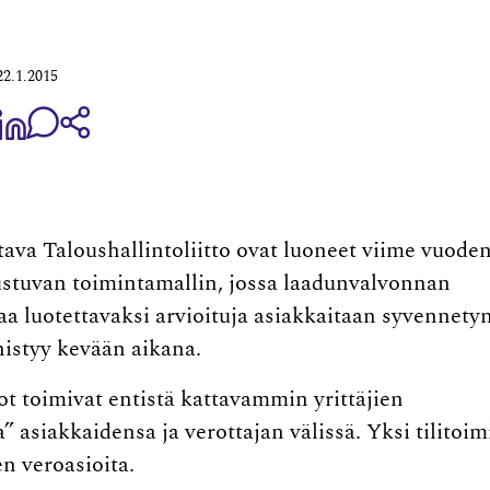
22.1.2015
aa Share on Facebook
Jaa Share on LinkedIn
Jaa WhatsApp-viestinä
Kopioi linkki
stava Talous­hallintoliitto ovat luoneet viime vuode
stuvan toimintamallin, jossa laadun­valvonnan
ttaa luotettavaksi arvioituja asiakkaitaan syvennety
nnistyy kevään aikana.
ot toimivat entistä kattavammin yrittäjien
 asiakkaidensa ja verottajan välissä. Yksi tilitoim
en veroasioita.