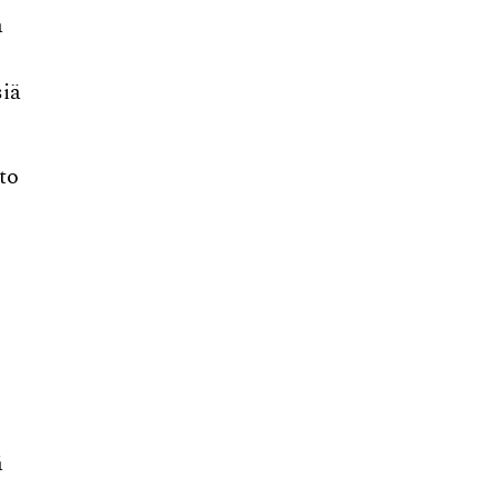
a
siä
to
ä