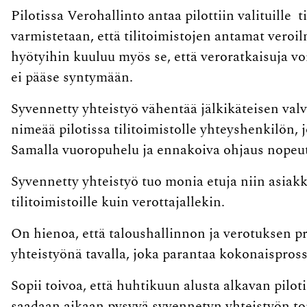
Pilotissa Verohallinto antaa pilottiin valituille 
varmistetaan, että tilitoimistojen antamat veroilm
hyötyihin kuuluu myös se, että veroratkaisuja voi
ei pääse syntymään.
Syvennetty yhteistyö vähentää jälkikäteisen val
nimeää pilotissa tilitoimistolle yhteyshenkilön,
Samalla vuoropuhelu ja ennakoiva ohjaus nopeutuv
Syvennetty yhteistyö tuo monia etuja niin asiakka
tilitoimistoille kuin verottajallekin.
On hienoa, että taloushallinnon ja verotuksen pr
yhteistyönä tavalla, joka parantaa kokonaispross
Sopii toivoa, että huhtikuun alusta alkavan pilo
saadaan aikaan pysyvä syvennetyn yhteistyön to