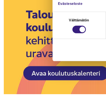
Evästeseloste
Suostumuksen
Välttämätön
valinta