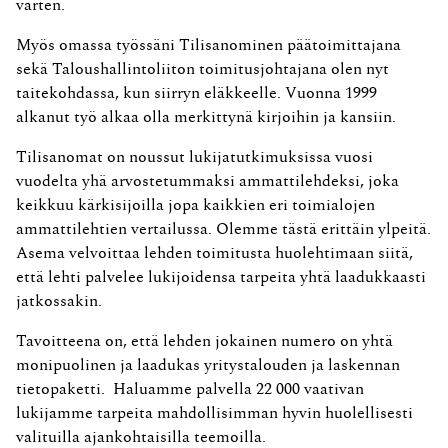
varten.
Myös omassa työssäni Tilisanominen päätoimittajana
sekä Taloushallinto­liiton toimitusjohtajana olen nyt
taitekohdassa, kun siirryn eläkkeelle. Vuonna 1999
alkanut työ alkaa olla merkittynä kirjoihin ja kansiin.
Tilisanomat on noussut lukijatutkimuksissa vuosi
vuodelta yhä arvostetummaksi ammattilehdeksi, joka
keikkuu kärkisijoilla jopa kaikkien eri toimialojen
ammatti­lehtien vertailussa. Olemme tästä erittäin ylpeitä.
Asema velvoittaa lehden toimitusta huolehtimaan siitä,
että lehti palvelee lukijoidensa tarpeita yhtä laadukkaasti
jatkossakin.
Tavoitteena on, että lehden jokainen numero on yhtä
monipuolinen ja laadukas yritystalouden ja laskennan
tietopaketti. Haluamme palvella 22 000 vaativan
lukijamme tarpeita mahdollisimman hyvin huolellisesti
valituilla ajankohtaisilla teemoilla.