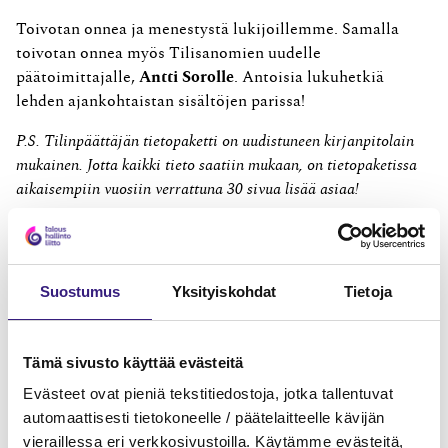
Toivotan onnea ja menestystä lukijoillemme. Samalla
toivotan onnea myös Tilisanomien uudelle
päätoimittajalle,
Antti Sorolle
. Antoisia lukuhetkiä
lehden ajankohtaistan sisältöjen parissa!
P.S. Tilinpäättäjän tietopaketti on uudistuneen kirjanpitolain
mukainen. Jotta kaikki tieto saatiin mukaan, on tietopaketissa
aikaisempiin vuosiin verrattuna 30 sivua lisää asiaa!
Suostumus
Yksityiskohdat
Tietoja
MAINOS
Tämä sivusto käyttää evästeitä
Evästeet ovat pieniä tekstitiedostoja, jotka tallentuvat
automaattisesti tietokoneelle / päätelaitteelle kävijän
vieraillessa eri verkkosivustoilla. Käytämme evästeitä,