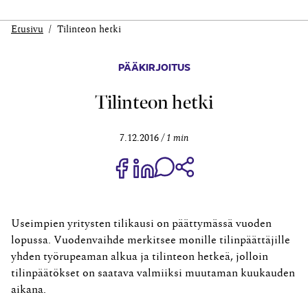
Etusivu
Tilinteon hetki
PÄÄKIRJOITUS
Tilinteon hetki
7.12.2016
1 min
Jaa Share on Facebook
Jaa Share on LinkedIn
Jaa WhatsApp-viestinä
Kopioi linkki
Useimpien yritysten tilikausi on päättymässä vuoden
lopussa. ­Vuodenvaihde merkitsee monille tilinpäättäjille
yhden työ­rupeaman alkua ja tilinteon hetkeä, jolloin
tilinpäätökset on saatava valmiiksi muutaman kuukauden
aikana.