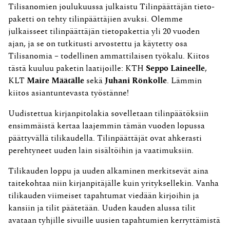
Tilisanomien joulukuussa julkaistu Tilinpäättäjän tieto­
paketti on tehty tilinpäättäjien avuksi. Olemme
julkaisseet tilinpäättäjän tietopakettia yli 20 vuoden
ajan, ja se on tutkitusti arvostettu ja käytetty osa
Tilisanomia – todellinen ammattilaisen työkalu. Kiitos
tästä kuuluu paketin laatijoille: KTH
Seppo Laineelle
,
KLT
Maire Määtälle
sekä
Juhani Rönkolle
. Lämmin
kiitos asiantuntevasta työstänne!
Uudistettua kirjanpitolakia sovelletaan tilinpäätöksiin
ensimmäistä kertaa laajemmin tämän vuoden lopussa
päättyvällä tilikaudella. Tilinpäättäjät ovat ahkerasti
perehtyneet uuden lain sisältöihin ja vaatimuksiin.
Tilikauden loppu ja uuden alkaminen merkitsevät aina
taitekohtaa niin kirjanpitäjälle kuin yrityksellekin. Vanha
tilikauden viimeiset tapahtumat viedään kirjoihin ja
kansiin ja tilit päätetään. Uuden kauden alussa tilit
avataan tyhjille sivuille uusien tapahtumien kerryttämistä