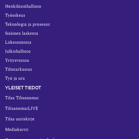
Henkilöstöhallinto
Työoikeus
Teknologia ja prosessit
Sisäinen laskenta
Liiketoiminta
Julkishallinto
Yritysvastuu
Tilintarkastus
Työ ja ura
YLEISET TIEDOT
Tilaa Tilisanomat
TilisanomatLIVE
Tilaa uutiskirje
Mediakortti