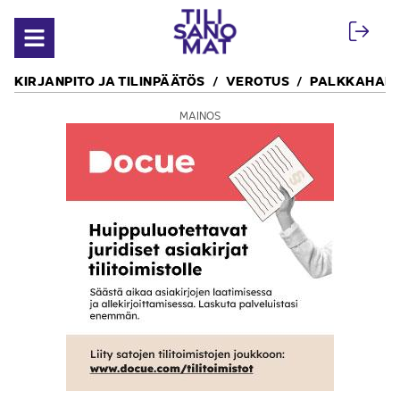
Siirry sisältöön
Avaa valikko
KIRJANPITO JA TILINPÄÄTÖS
VEROTUS
PALKKAHALL
MAINOS