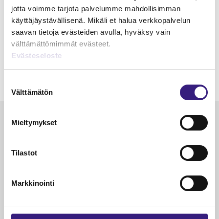
jotta voimme tarjota palvelumme mahdollisimman
käyttäjäystävällisenä. Mikäli et halua verkkopalvelun
saavan tietoja evästeiden avulla, hyväksy vain
välttämättömimmät evästeet.
Evästeseloste
Suostumuksen
Välttämätön
valinta
Luetuimmat
Mieltymykset
VEROTUS
TYÖOI
Tilastot
Kulu­veloitukset arvon­lisä­
Työa
verotuksessa – omien kulujen
kysy
veloitus, kulujen edelleen­
Markkinointi
veloitus ja läpi­laskutus
Petri Salomaa
Tarja An
15.5.2023
10 min
14.5.2021