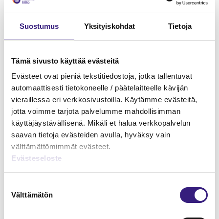
yrityksissä. Tulee yhä tärkeämmäksi se, että näissä
yrityksissä yrityksen taloushallinnosta vastaa
Suostumus
Yksityiskohdat
Tietoja
ammattilainen, useimmiten osaava tilitoimisto,
ammattitaitoinen ja vastuunsa kantava alansa
asiantuntija. Tämä asettaa tilitoimiston osaamiselle ja
Tämä sivusto käyttää evästeitä
ammattimaisuudelle entistä suurempia vaatimuksia.
Evästeet ovat pieniä tekstitiedostoja, jotka tallentuvat
Kehittämisen paikka monille.
automaattisesti tietokoneelle / päätelaitteelle kävijän
vieraillessa eri verkkosivustoilla. Käytämme evästeitä,
jotta voimme tarjota palvelumme mahdollisimman
käyttäjäystävällisenä. Mikäli et halua verkkopalvelun
saavan tietoja evästeiden avulla, hyväksy vain
MAINOS
välttämättömimmät evästeet.
Evästeseloste
Suostumuksen
Välttämätön
valinta