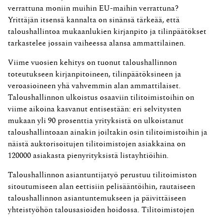
verrattuna moniin muihin EU-maihin verrattuna?
Yrittäjän itsensä kannalta on sinänsä tärkeää, että
taloushallintoa mukaanlukien kirjanpito ja tilinpäätökset
tarkastelee jossain vaiheessa alansa ammattilainen.
Viime vuosien kehitys on tuonut taloushallinnon
toteutukseen kirjanpitoineen, tilinpäätöksineen ja
veroasioineen yhä vahvemmin alan ammattilaiset.
Taloushallinnon ulkoistus osaaviin tilitoimistoihin on
viime aikoina kasvanut entisestään: eri selvitysten
mukaan yli 90 prosenttia yrityksistä on ulkoistanut
taloushallintoaan ainakin joiltakin osin tilitoimistoihin ja
näistä auktorisoitujen tilitoimistojen asiakkaina on
120000 asiakasta pienyrityksistä listayhtiöihin.
Taloushallinnon asiantuntijatyö perustuu tilitoimiston
sitoutumiseen alan eettisiin pelisääntöihin, rautaiseen
taloushallinnon asiantuntemukseen ja päivittäiseen
yhteistyöhön talousasioiden hoidossa. Tilitoimistojen