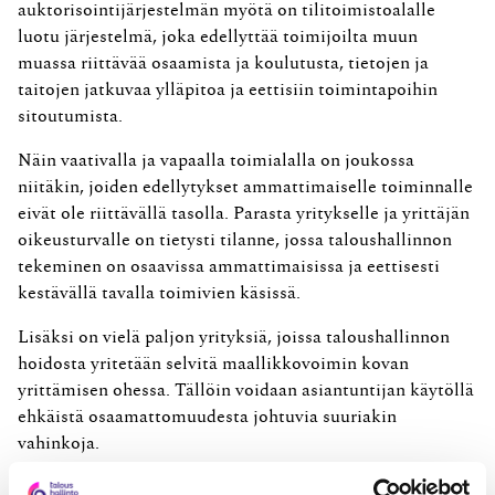
auktorisointijärjestelmän myötä on tilitoimistoalalle
luotu järjestelmä, joka edellyttää toimijoilta muun
muassa riittävää osaamista ja koulutusta, tietojen ja
taitojen jatkuvaa ylläpitoa ja eettisiin toimintapoihin
sitoutumista.
Näin vaativalla ja vapaalla toimialalla on joukossa
niitäkin, joiden edellytykset ammattimaiselle toiminnalle
eivät ole riittävällä tasolla. Parasta yritykselle ja yrittäjän
oikeusturvalle on tietysti tilanne, jossa taloushallinnon
tekeminen on osaavissa ammattimaisissa ja eettisesti
kestävällä tavalla toimivien käsissä.
Lisäksi on vielä paljon yrityksiä, joissa taloushallinnon
hoidosta yritetään selvitä maallikkovoimin kovan
yrittämisen ohessa. Tällöin voidaan asiantuntijan käytöllä
ehkäistä osaamattomuudesta johtuvia suuriakin
vahinkoja.
Tilintarkastajasta saatetaan luopua monissa pienissä