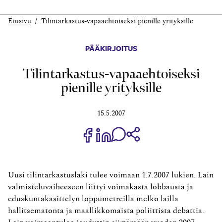
Etusivu
Tilintarkastus-vapaaehtoiseksi pienille yrityksille
PÄÄKIRJOITUS
Tilintarkastus-vapaaehtoiseksi
pienille yrityksille
15.5.2007
Jaa Share on Facebook
Jaa Share on LinkedIn
Jaa WhatsApp-viestinä
Kopioi linkki
Uusi tilintarkastuslaki tulee voimaan 1.7.2007 lukien. Lain
valmisteluvaiheeseen liittyi voimakasta lobbausta ja
eduskuntakäsittelyn loppumetreillä melko lailla
hallitsematonta ja maallikkomaista poliittista debattia.