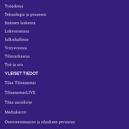
Työoikeus
Teknologia ja prosessit
Sisäinen laskenta
Liiketoiminta
Julkishallinto
Yritysvastuu
Tilintarkastus
Työ ja ura
YLEISET TIEDOT
Tilaa Tilisanomat
TilisanomatLIVE
Tilaa uutiskirje
Mediakortti
Osoitteenmuutos ja tilauksen peruutus