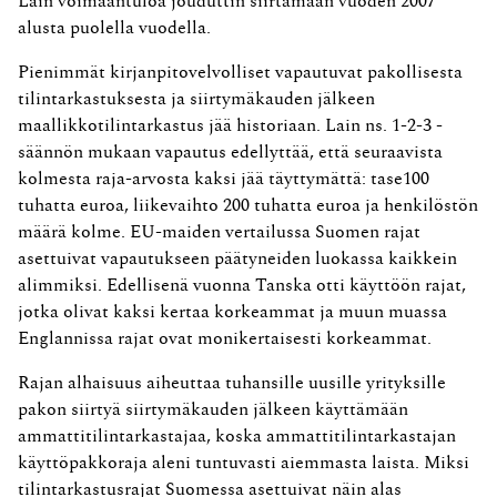
Lain voimaantuloa jouduttin siirtämään vuoden 2007
alusta puolella vuodella.
Pienimmät kirjanpitovelvolliset vapautuvat pakollisesta
tilintarkastuksesta ja siirtymäkauden jälkeen
maallikkotilintarkastus jää historiaan. Lain ns. 1-2-3 -
säännön mukaan vapautus edellyttää, että seuraavista
kolmesta raja-arvosta kaksi jää täyttymättä: tase100
tuhatta euroa, liikevaihto 200 tuhatta euroa ja henkilöstön
määrä kolme. EU-maiden vertailussa Suomen rajat
asettuivat vapautukseen päätyneiden luokassa kaikkein
alimmiksi. Edellisenä vuonna Tanska otti käyttöön rajat,
jotka olivat kaksi kertaa korkeammat ja muun muassa
Englannissa rajat ovat monikertaisesti korkeammat.
Rajan alhaisuus aiheuttaa tuhansille uusille yrityksille
pakon siirtyä siirtymäkauden jälkeen käyttämään
ammattitilintarkastajaa, koska ammattitilintarkastajan
käyttöpakkoraja aleni tuntuvasti aiemmasta laista. Miksi
tilintarkastusrajat Suomessa asettuivat näin alas