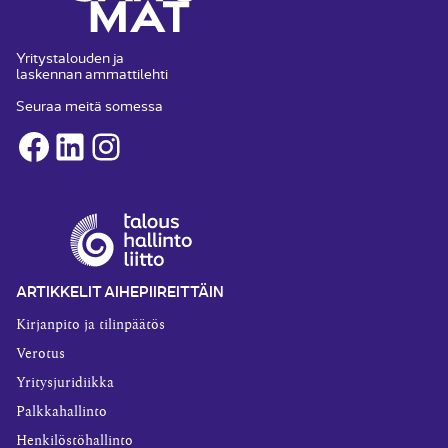
Yritystalouden ja
laskennan ammattilehti
Seuraa meitä somessa
Facebook
LinkedIn
Instagram
ARTIKKELIT AIHEPIIREITTÄIN
Kirjanpito ja tilinpäätös
Verotus
Yritysjuridiikka
Palkkahallinto
Henkilöstöhallinto