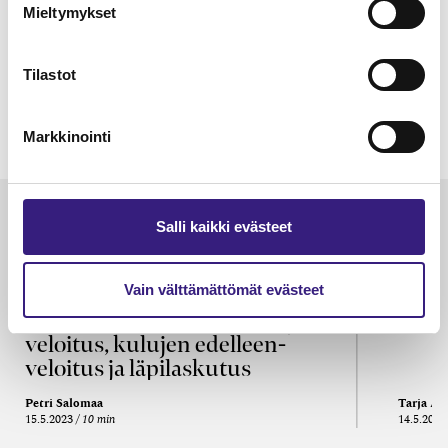
Mieltymykset
Tilastot
Markkinointi
Luetuimmat
Salli kaikki evästeet
VEROTUS
TYÖOI
Vain välttämättömät evästeet
Kulu­veloitukset arvon­lisä­
Työa
verotuksessa – omien kulujen
kysy
veloitus, kulujen edelleen­
veloitus ja läpi­laskutus
Petri Salomaa
Tarja An
15.5.2023
10 min
14.5.2021