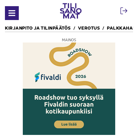
Siirry sisältöön
Avaa valikko
KIRJANPITO JA TILINPÄÄTÖS
VEROTUS
PALKKAHALL
MAINOS