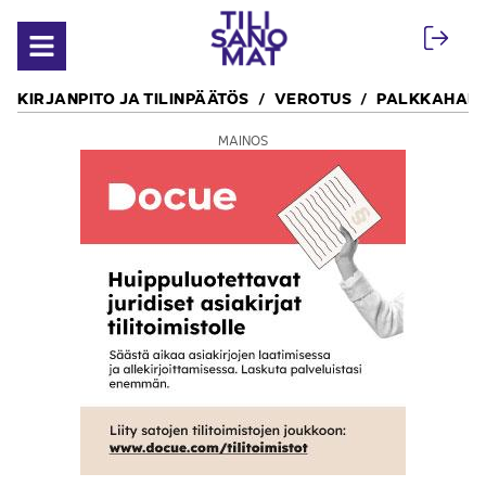
Siirry sisältöön
Avaa valikko
KIRJANPITO JA TILINPÄÄTÖS
VEROTUS
PALKKAHALL
MAINOS