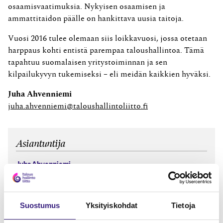
osaamisvaatimuksia. Nykyisen osaamisen ja
ammattitaidon päälle on hankittava uusia taitoja.
Vuosi 2016 tulee olemaan siis loikkavuosi, jossa otetaan
harppaus kohti entistä parempaa taloushallintoa. Tämä
tapahtuu suomalaisen yritystoiminnan ja sen
kilpailukyvyn tukemiseksi – eli meidän kaikkien hyväksi.
Juha Ahvenniemi
juha.ahvenniemi@taloushallintoliitto.fi
Asiantuntija
Juha Ahvenniemi
Luottamusta rakentamassa
19.10.2016
Suostumus
Yksityiskohdat
Tietoja