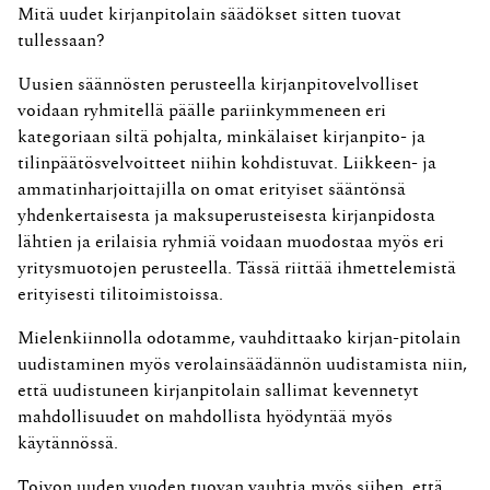
Mitä uudet kirjanpitolain säädökset sitten tuovat
tullessaan?
Uusien säännösten perusteella kirjanpitovelvolliset
voidaan ryhmitellä päälle pariinkymmeneen eri
kategoriaan siltä pohjalta, minkälaiset kirjanpito- ja
tilinpäätösvelvoitteet niihin kohdistuvat. Liikkeen- ja
ammatinharjoittajilla on omat erityiset sääntönsä
yhdenkertaisesta ja maksuperusteisesta kirjanpidosta
lähtien ja erilaisia ryhmiä voidaan muodostaa myös eri
yritysmuotojen perusteella. Tässä riittää ihmettelemistä
erityisesti tilitoimistoissa.
Mielenkiinnolla odotamme, vauhdittaako kirjan-pitolain
uudistaminen myös verolainsäädännön uudistamista niin,
että uudistuneen kirjanpitolain sallimat kevennetyt
mahdollisuudet on mahdollista hyödyntää myös
käytännössä.
Toivon uuden vuoden tuovan vauhtia myös siihen, että