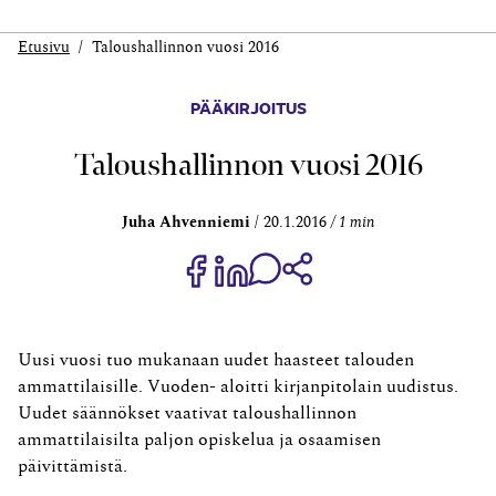
Etusivu
Taloushallinnon vuosi 2016
PÄÄKIRJOITUS
Taloushallinnon vuosi 2016
Juha Ahvenniemi
20.1.2016
1 min
Jaa Share on Facebook
Jaa Share on LinkedIn
Jaa WhatsApp-viestinä
Kopioi linkki
Uusi vuosi tuo mukanaan uudet haasteet talouden
ammattilaisille. Vuoden- aloitti kirjanpitolain uudistus.
Uudet säännökset vaativat taloushallinnon
ammattilaisilta paljon opiskelua ja osaamisen
päivittämistä.