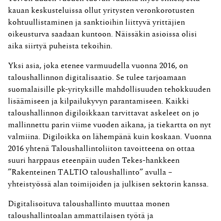
kauan keskusteluissa ollut yritysten veronkorotusten
kohtuullistaminen ja sanktioihin liittyvä yrittäjien
oikeusturva saadaan kuntoon. Näissäkin asioissa olisi
aika siirtyä puheista tekoihin.
Yksi asia, joka etenee varmuudella vuonna 2016, on
taloushallinnon digitalisaatio. Se tulee tarjoamaan
suomalaisille pk-yrityksille mahdollisuuden tehokkuuden
lisäämiseen ja kilpailukyvyn parantamiseen. Kaikki
taloushallinnon digiloikkaan tarvittavat askeleet on jo
mallinnettu parin viime vuoden aikana, ja tiekartta on nyt
valmiina. Digiloikka on lähempänä kuin koskaan. Vuonna
2016 yhtenä Taloushallintoliiton tavoitteena on ottaa
suuri harppaus eteenpäin uuden Tekes-hankkeen
”Rakenteinen TALTIO taloushallinto” avulla –
yhteistyössä alan toimijoiden ja julkisen sektorin kanssa.
Digitalisoituva taloushallinto muuttaa monen
taloushallintoalan ammattilaisen työtä ja