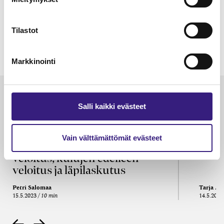
Tilastot
Markkinointi
Luetuimmat
Salli kaikki evästeet
VEROTUS
TYÖOI
Kulu­veloitukset arvon­lisä­
Työa
Vain välttämättömät evästeet
verotuksessa – omien kulujen
kysy
veloitus, kulujen edelleen­
veloitus ja läpi­laskutus
Petri Salomaa
Tarja An
15.5.2023
10 min
14.5.2021