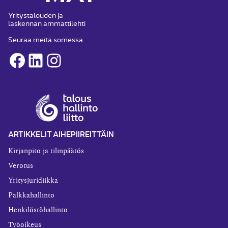
Yritystalouden ja
laskennan ammattilehti
Seuraa meitä somessa
Facebook
LinkedIn
Instagram
ARTIKKELIT AIHEPIIREITTÄIN
Kirjanpito ja tilinpäätös
Verotus
Yritysjuridiikka
Palkkahallinto
Henkilöstöhallinto
Työoikeus