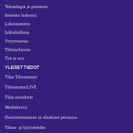
Teknologia ja prosessit
Sisäinen laskenta
Liiketoiminta
Julkishallinto
Yritysvastuu
Tilintarkastus
Työ ja ura
YLEISET TIEDOT
Tilaa Tilisanomat
TilisanomatLIVE
Tilaa uutiskirje
Mediakortti
Osoitteenmuutos ja tilauksen peruutus
Tilaus- ja käyttöehdot