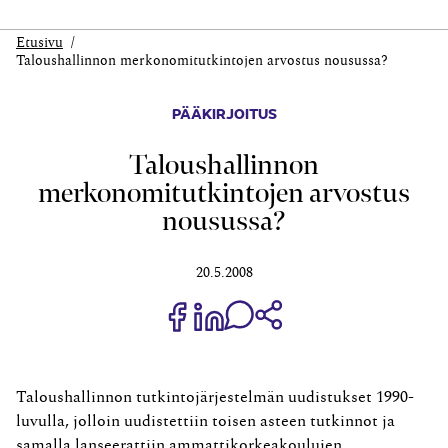
Etusivu
Taloushallinnon merkonomitutkintojen arvostus nousussa?
PÄÄKIRJOITUS
Taloushallinnon
merkonomitutkintojen arvostus
nousussa?
20.5.2008
Jaa Share on Facebook
Jaa Share on LinkedIn
Jaa WhatsApp-viestinä
Kopioi linkki
Taloushallinnon tutkintojärjestelmän uudistukset 1990-
luvulla, jolloin uudistettiin toisen asteen tutkinnot ja
samalla lanseerattiin ammattikorkeakoulujen