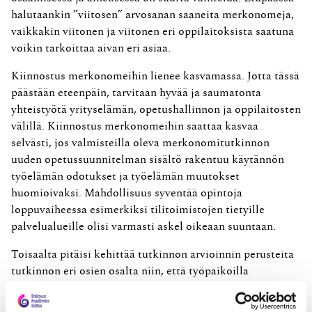
halutaankin ”viitosen” arvosanan saaneita merkonomeja,
vaikkakin viitonen ja viitonen eri oppilaitoksista saatuna
voikin tarkoittaa aivan eri asiaa.
Kiinnostus merkonomeihin lienee kasvamassa. Jotta tässä
päästään eteenpäin, tarvitaan hyvää ja saumatonta
yhteistyötä yrityselämän, opetushallinnon ja oppilaitosten
välillä. Kiinnostus merkonomeihin saattaa kasvaa
selvästi, jos valmisteilla oleva merkonomitutkinnon
uuden opetussuunnitelman sisältö rakentuu käytännön
työelämän odotukset ja työelämän muutokset
huomioivaksi. Mahdollisuus syventää opintoja
loppuvaiheessa esimerkiksi tilitoimistojen tietyille
palvelualueille olisi varmasti askel oikeaan suuntaan.
Toisaalta pitäisi kehittää tutkinnon arvioinnin perusteita
tutkinnon eri osien osalta niin, että työpaikoilla
ymmärretään aiempaa paremmin, millaisella
osaamistasolla tietty arviointitaso saavutetaan. Tällöin