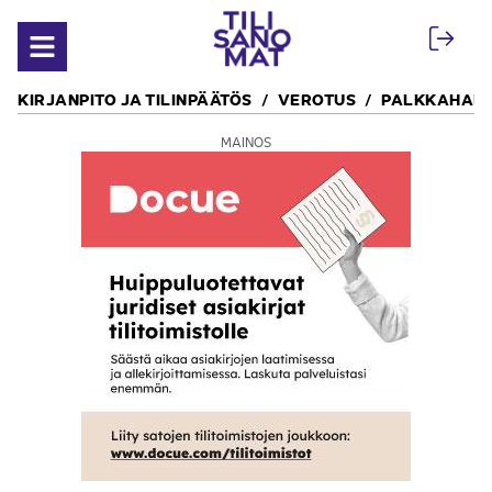
Siirry sisältöön
Avaa valikko
KIRJANPITO JA TILINPÄÄTÖS
VEROTUS
PALKKAHALL
MAINOS