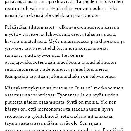
pääasiassa asiantuntijatehtävissä. Tarpeiden ja toiveiden
ristiriita oli valmiina. Syitä tähän voi vain pohtia. Eikä
näistä käsityksistä ole vieläkään päästy eroon.
Pelkästään tilitoimistot – ulkoistuksen suosion kasvun
myötä – tarvitsevat lähivuosina useita tuhansia uusia,
hyviä ammattilaisia. Myös muun muassa pankkisektori ja
yritykset tarvitsevat eläköitymisen korvaamiseksi
runsaasti uutta työvoimaa. Keskeinen
osaajajoukkopotentiaali muodostuu taloushallintoon
suuntautuneista tradenomeista ja merkonomeista.
Kumpiakin tarvitaan ja kummallakin on vahvuutensa.
Käsitykset nykyisin valmistuvien ”uusien” merkonomien
osaamisesta vaihtelevat. Työnantajilla on myös tiedon
puutetta näiden osaamisesta. Syitä on monia. Yleinen
käsitys on, että merkonomeista saadaan usein hyvin
sitoutuneita työntekijöitä, jota tradenomit ainakaan
täysin vastaavassa määrin eivät ole. Sen sijaan
osaamisessa ja aineksessa on suurta vaihtelua. Etupäässä