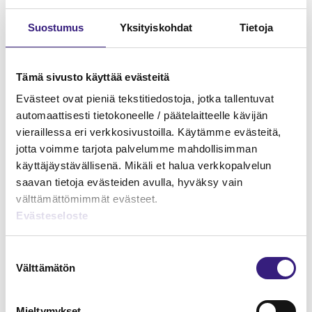
rekrytoiva yritys voisi nykyistä paremman luottaa siihen,
että ao. palkattavan henkilön osaaminen on
Suostumus
Yksityiskohdat
Tietoja
tavoitetasolla. Oppilaitos voisi antaa ”takuun” siitä, että
arviointi vastaa tiettyjä laadullisia kriteerejä. Tähän
liittyvä pilottiprojekti onkin onneksi meneillään. Hyvä
Tämä sivusto käyttää evästeitä
näin.
Evästeet ovat pieniä tekstitiedostoja, jotka tallentuvat
automaattisesti tietokoneelle / päätelaitteelle kävijän
vieraillessa eri verkkosivustoilla. Käytämme evästeitä,
jotta voimme tarjota palvelumme mahdollisimman
käyttäjäystävällisenä. Mikäli et halua verkkopalvelun
MAINOS
saavan tietoja evästeiden avulla, hyväksy vain
välttämättömimmät evästeet.
Evästeseloste
Suostumuksen
Välttämätön
valinta
Mieltymykset