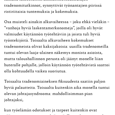
tradenomitutkinnot, synnyttivät työnantajien piirissä
ristiriitaisia tuntemuksia ja kokemuksia.
Osa muisteli ainakin alkuvaiheessa – joku ehkä vieläkin –
”vanhoja hyviä laskentamerkonomeja”, joilla oli hyvät
valmiudet käytännön työtehtäviin ja joista tuli hyviä
työntekijöitä. Toisaalta alkuvaiheen kokemukset
tradenomeista olivat kaksijakoisia: uusilla tradenomeilla
tuntui olevan laaja-alainen näkemys monista asioista,
mutta taloushallinnon perusta oli jäänyt monelle liian
huteralle pohjalle, jolloin käytännön työtehtävistä saattoi
olla kohtuudella vaikea suoriutua.
Toisaalta tradenomiaineksen fiksuudesta saatiin paljon
hyviä palautteita. Toisaalta kuitenkin aika monella tuntui
olevan johtajasyndrooma: mahdollisimman pian
johtajaksi,
kun työelämän odotukset ja tarpeet kuitenkin ovat