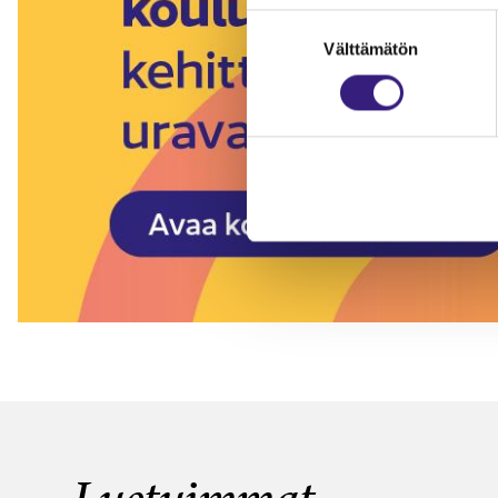
Suostumuksen
Välttämätön
valinta