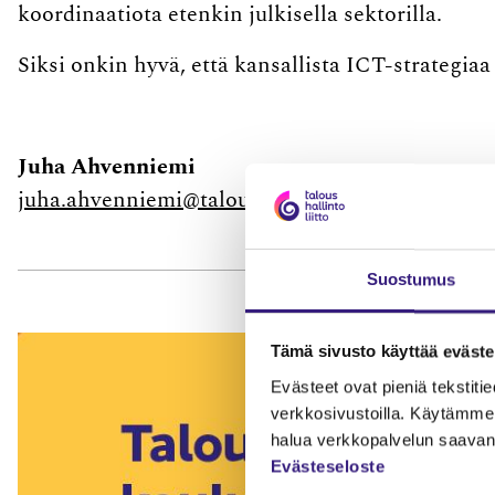
koordinaatiota etenkin julkisella sektorilla.
Siksi onkin hyvä, että kansallista ICT-strategiaa
Juha Ahvenniemi
juha.ahvenniemi@taloushallintoliitto.fi
Suostumus
Tämä sivusto käyttää eväste
Evästeet ovat pieniä tekstitied
verkkosivustoilla. Käytämme 
halua verkkopalvelun saavan 
Evästeseloste