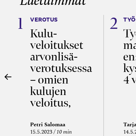
Luetuimmat
VEROTUS
TYÖ
a
Kulu­
Ty
veloitukset
ma
ö
arvon­lisä­
en
verotuksessa
ky
– omien
4 
kulujen
veloitus,
kulujen
edelleen­
Petri Salomaa
Tarj
15.5.2023
10 min
14.5.