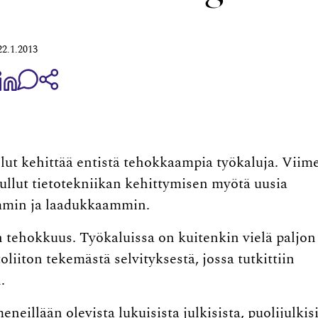
22.1.2013
aa Share on Facebook
Jaa Share on LinkedIn
Jaa WhatsApp-viestinä
Kopioi linkki
llut kehittää entistä tehokkaampia työkaluja. Viim
llut tietotekniikan kehittymisen myötä uusia
ammin ja laadukkaammin.
 tehokkuus. Työkaluissa on kuitenkin vielä paljon
liiton tekemästä selvityksestä, jossa tutkittiin
.
eillään olevista lukuisista julkisista, puolijulkis