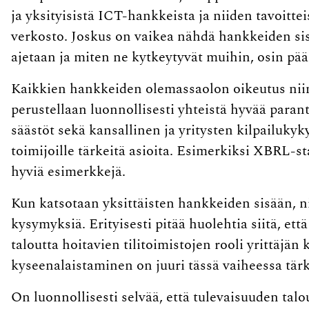
ja yksityisistä ICT-hankkeista ja niiden tavoitte
verkosto. Joskus on vaikea nähdä hankkeiden sisäl
ajetaan ja miten ne kytkeytyvät muihin, osin pää
Kaikkien hankkeiden olemassaolon oikeutus nii
perustellaan luonnollisesti yhteistä hyvää paran
säästöt sekä kansallinen ja yritysten kilpailukyk
toimijoille tärkeitä asioita. Esimerkiksi XBRL-s
hyviä esimerkkejä.
Kun katsotaan yksittäisten hankkeiden sisään, ni
kysymyksiä. Erityisesti pitää huolehtia siitä, e
taloutta hoitavien tilitoimistojen rooli yrittäjän 
kyseenalaistaminen on juuri tässä vaiheessa tär
On luonnollisesti selvää, että tulevaisuuden ta