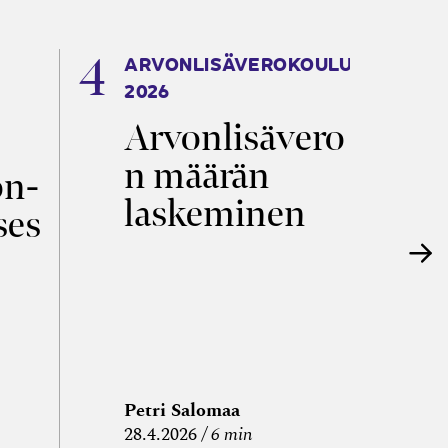
ARVONLISÄVEROKOULU
K
2026
T
Arvonlisävero
V
n määrän
p
on­
laskeminen
ses
Petri Salomaa
P
28.4.2026
6 min
15