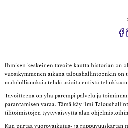
J
Ihmisen keskeinen tavoite kautta historian on o
vuosikymmenen aikana taloushallintoonkin on tu
mahdollisuuksia tehdä asioita entistä tehokka
Tavoitteena on yhä parempi palvelu ja toiminnan
parantamisen varaa. Tämä käy ilmi Taloushallinto
tilitoimistojen tyytyväisyyttä alan ohjelmistoihin
Kun piirtää vuorovaikutus- ja riippuvuuskartan men