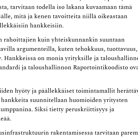
ista, tarvitaan todella iso lakana kuvaamaan tämä
le, mitä ja kenen tavoitteita niillä oikeastaan
llekkäisiin hankkeisiin.
n rahoittajien kuin yhteiskunnankin suuntaan
tavilla argumenteilla, kuten tehokkuus, tuottavuus,
y. Hankkeissa on monia yrityksille ja taloushallin
tandardi ja taloushallinnon Raportointikoodisto ov
iden hyöty ja päällekkäiset toimintamallit herättä
ttä hankkeita suunnitellaan huomioiden yritysten
kumppanina. Siksi tietty peruskriittisyys ja
keää.
lousinfrastruktuurin rakentamisessa tarvitaan pare