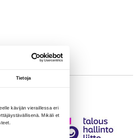
Tietoja
eelle kävijän vieraillessa eri
äjäystävällisenä. Mikäli et
teet.