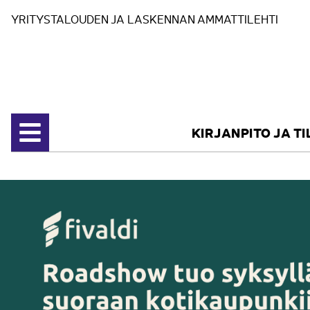
Siirry sisältöön
YRITYSTALOUDEN JA LASKENNAN AMMATTILEHTI
KIRJANPITO JA T
Avaa valikko