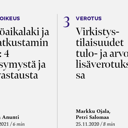
OIKEUS
VEROTUS
öaikalaki ja
Virkistys­
tkustamin
tilaisuudet
: 4
tulo- ja arv
symystä ja
lisäverotuk
vastausta
sa
Markku Ojala,
a Anunti
Petri Salomaa
2021
6 min
25.11.2020
8 min