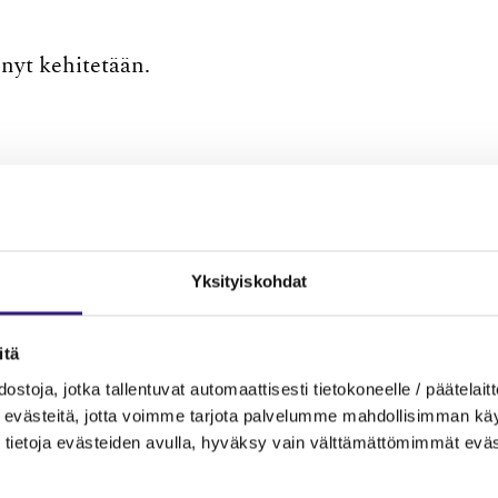
 nyt kehitetään.
Yksityiskohdat
MAINOS
itä
ostoja, jotka tallentuvat automaattisesti tietokoneelle / päätelaitt
evästeitä, jotta voimme tarjota palvelumme mahdollisimman käytt
tietoja evästeiden avulla, hyväksy vain välttämättömimmät eväs