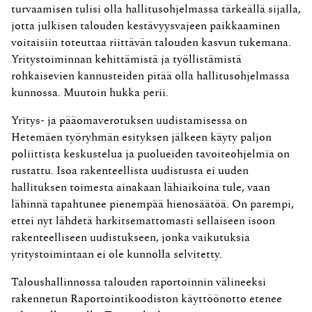
turvaamisen tulisi olla hallitusohjelmassa tärkeällä sijalla,
jotta julkisen talouden kestävyysvajeen paikkaaminen
voitaisiin toteuttaa riittävän talouden kasvun tukemana.
Yritystoiminnan kehittämistä ja työllistämistä
rohkaisevien kannusteiden pitää olla hallitusohjelmassa
kunnossa. Muutoin hukka perii.
Yritys- ja pääomaverotuksen uudistamisessa on
Hetemäen työryhmän esityksen jälkeen käyty paljon
poliittista keskustelua ja puolueiden tavoiteohjelmia on
rustattu. Isoa rakenteellista uudistusta ei uuden
hallituksen toimesta ainakaan lähiaikoina tule, vaan
lähinnä tapahtunee pienempää hienosäätöä. On parempi,
ettei nyt lähdetä harkitsemattomasti sellaiseen isoon
rakenteelliseen uudistukseen, jonka vaikutuksia
yritystoimintaan ei ole kunnolla selvitetty.
Taloushallinnossa talouden raportoinnin välineeksi
rakennetun Raportointikoodiston käyttöönotto etenee