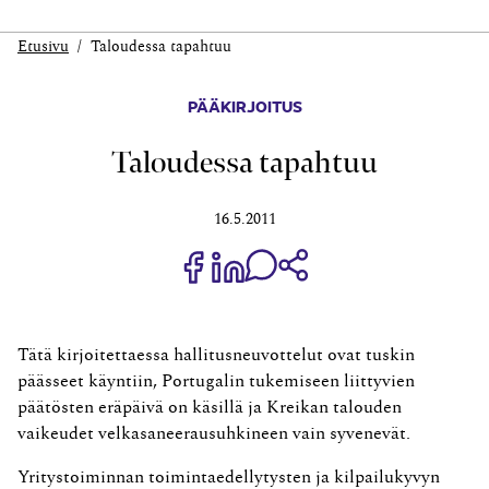
Etusivu
Taloudessa tapahtuu
PÄÄKIRJOITUS
Taloudessa tapahtuu
16.5.2011
Jaa Share on Facebook
Jaa Share on LinkedIn
Jaa WhatsApp-viestinä
Kopioi linkki
Tätä kirjoitettaessa hallitusneuvottelut ovat tuskin
päässeet käyntiin, Portugalin tukemiseen liittyvien
päätösten eräpäivä on käsillä ja Kreikan talouden
vaikeudet velkasaneerausuhkineen vain syvenevät.
Yritystoiminnan toimintaedellytysten ja kilpailukyvyn