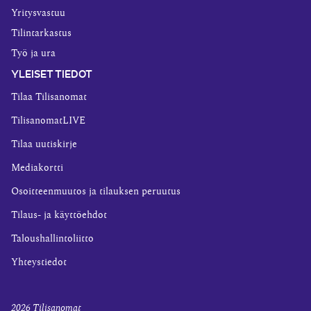
Yritysvastuu
Tilintarkastus
Työ ja ura
YLEISET TIEDOT
Tilaa Tilisanomat
TilisanomatLIVE
Tilaa uutiskirje
Mediakortti
Osoitteenmuutos ja tilauksen peruutus
Tilaus- ja käyttöehdot
Taloushallintoliitto
Yhteystiedot
2026
Tilisanomat