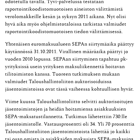
odotetulla tavalla. Tyvi-palvelussa testataan
raportointikoodistomuotoisen aineiston välittämistä
verolomakkeille kesän ja syksyn 2011 aikana. Nyt olisi
hyvä aika myös ohjelmistotaloissa tarkistaa valmiudet
raportointikoodistomuotoisen tiedon välittämisessä.
Yhtenäisen euromaksualueen SEPAn siirtymäaika päättyy
käytännössä 31.10.2011. Virallinen määräaika päättyi jo
vuoden 2010 lopussa. SEPAan siirtyminen tapahtuu pk-
yrityksissä usein yrityksen maksuliikennettä hoitavan
tilitoimiston kanssa. Tuoreen tutkimuksen mukaan
valmiudet Taloushallintoliiton auktorisoiduissa
jäsentoimistoissa ovat tässä vaiheessa kohtuullisen hyvät.
Viime kuussa Taloushallintoliitto selvitti auktorisoitujen
jäsentoimistojen ja heidän hoitamiensa asiakkuuksien
SEPA-maksatustilannetta. Tutkimus lähetettiin 730:lle
jäsentoimistolle. Vastausprosentti oli 34. Yli 70 prosenttia
Taloushallintoliiton jäsentoimistoista lähettää jo kaikki
tai osan omista ja asiakkaiden maksuista SEPA-maksuina.