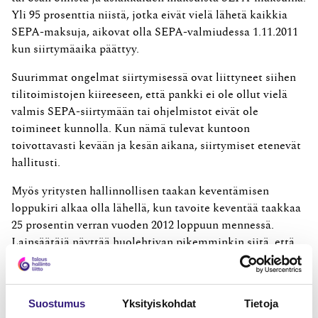
Yli 95 prosenttia niistä, jotka eivät vielä lähetä kaikkia
SEPA-maksuja, aikovat olla SEPA-valmiudessa 1.11.2011
kun siirtymäaika päättyy.
Suurimmat ongelmat siirtymisessä ovat liittyneet siihen
tilitoimistojen kiireeseen, että pankki ei ole ollut vielä
valmis SEPA-siirtymään tai ohjelmistot eivät ole
toimineet kunnolla. Kun nämä tulevat kuntoon
toivottavasti kevään ja kesän aikana, siirtymiset etenevät
hallitusti.
Myös yritysten hallinnollisen taakan keventämisen
loppukiri alkaa olla lähellä, kun tavoite keventää taakkaa
25 prosentin verran vuoden 2012 loppuun mennessä.
Lainsäätäjä näyttää huolehtivan pikemminkin siitä, että
uutta byrokratiaa luodaan eduskuntaan vain lisää. Tästä
esimerkkinä on rakennusalan käännetty arvonlisäverotus.
Mitä sitten vielä kasvanut innokkuus harmaan talouden
Suostumus
Yksityiskohdat
Tietoja
torjuntaan tuokaan mukanaan lisävelvoitteina kaikille –