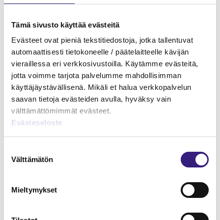
myös rehellisille yrittäjille. Aika näyttää.
Tämä sivusto käyttää evästeitä
Evästeet ovat pieniä tekstitiedostoja, jotka tallentuvat
automaattisesti tietokoneelle / päätelaitteelle kävijän
vieraillessa eri verkkosivustoilla. Käytämme evästeitä,
MAINOS
jotta voimme tarjota palvelumme mahdollisimman
käyttäjäystävällisenä. Mikäli et halua verkkopalvelun
saavan tietoja evästeiden avulla, hyväksy vain
välttämättömimmät evästeet.
Evästeseloste
Suostumuksen
Välttämätön
valinta
Mieltymykset