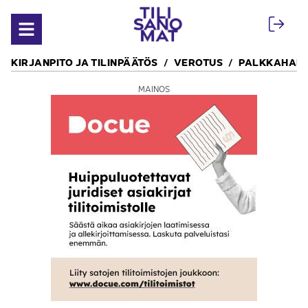
Siirry sisältöön
Avaa valikko
KIRJANPITO JA TILINPÄÄTÖS
VEROTUS
PALKKAHALL
MAINOS