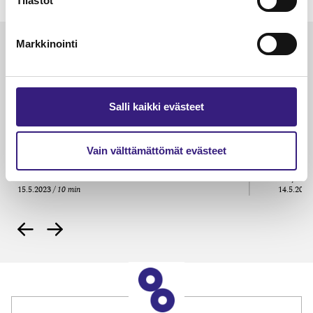
Tilastot
Markkinointi
Luetuimmat
VEROTUS
TYÖOI
Kulu­veloitukset arvon­lisä­
Työa
Salli kaikki evästeet
verotuksessa – omien kulujen
kysy
veloitus, kulujen edelleen­
veloitus ja läpi­laskutus
Vain välttämättömät evästeet
Petri Salomaa
Tarja An
15.5.2023
10 min
14.5.2021