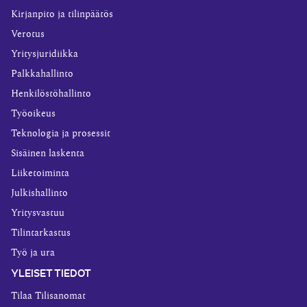
Kirjanpito ja tilinpäätös
Verotus
Yritysjuridiikka
Palkkahallinto
Henkilöstöhallinto
Työoikeus
Teknologia ja prosessit
Sisäinen laskenta
Liiketoiminta
Julkishallinto
Yritysvastuu
Tilintarkastus
Työ ja ura
YLEISET TIEDOT
Tilaa Tilisanomat