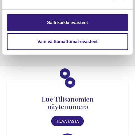
verotuksessa – omien kulujen
kysy
veloitus, kulujen edelleen­
veloitus ja läpi­laskutus
Salli kaikki evästeet
Petri Salomaa
Tarja An
15.5.2023
10 min
14.5.2021
Vain välttämättömät evästeet
Lue Tilisanomien
näytenumero
TILAA TÄSTÄ