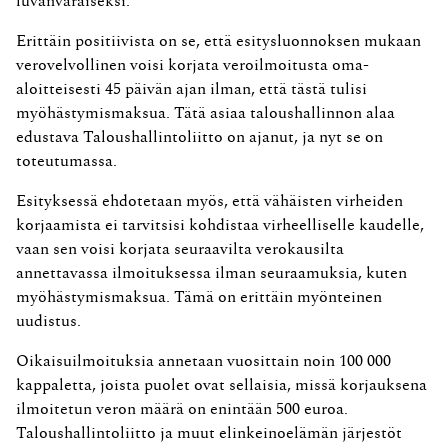
luvanvaraiseksi.
Erittäin positiivista on se, että esitysluonnoksen mukaan
verovelvollinen voisi korjata veroilmoitusta oma-
aloitteisesti 45 päivän ajan ilman, että tästä tulisi
myöhästymismaksua. Tätä asiaa taloushallinnon alaa
edustava Taloushallintoliitto on ajanut, ja nyt se on
toteutumassa.
Esityksessä ehdotetaan myös, että vähäisten virheiden
korjaamista ei tarvitsisi kohdistaa virheelliselle kaudelle,
vaan sen voisi korjata seuraavilta verokausilta
annettavassa ilmoituksessa ilman seuraamuksia, kuten
myöhästymismaksua. Tämä on erittäin myönteinen
uudistus.
Oikaisuilmoituksia annetaan vuosittain noin 100 000
kappaletta, joista puolet ovat sellaisia, missä korjauksena
ilmoitetun veron määrä on enintään 500 euroa.
Taloushallinto­liitto ja muut elinkeinoelämän järjestöt