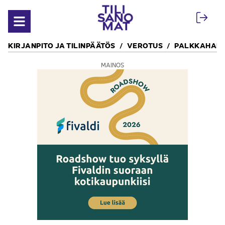
Siirry sisältöön
Avaa valikko
KIRJANPITO JA TILINPÄÄTÖS
VEROTUS
PALKKAHALL
MAINOS