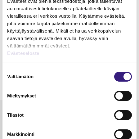
Evästeet ovat pieniä tekstitiedostoja, jotka tallentuvat
automaattisesti tietokoneelle / päätelaitteelle kävijän
vieraillessa eri verkkosivustoilla. Käytämme evästeitä,
jotta voimme tarjota palvelumme mahdollisimman
käyttäjäystävällisenä. Mikäli et halua verkkopalvelun
saavan tietoja evästeiden avulla, hyväksy vain
välttämättömimmät evästeet.
Evästeseloste
Suostumuksen
Välttämätön
valinta
Mieltymykset
Luetuimmat
Tilastot
VEROTUS
TYÖOI
Markkinointi
Kulu­veloitukset arvon­lisä­
Työa