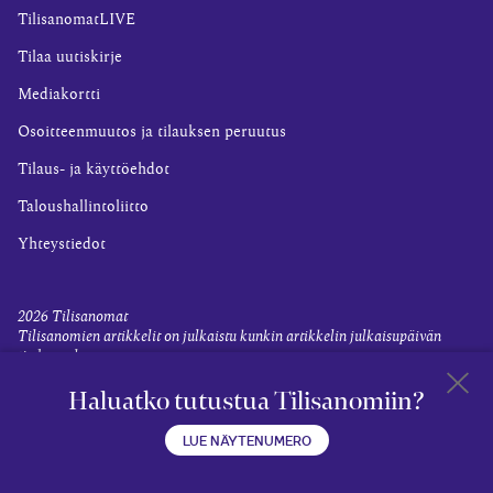
TilisanomatLIVE
Tilaa uutiskirje
Mediakortti
Osoitteenmuutos ja tilauksen peruutus
Tilaus- ja käyttöehdot
Taloushallintoliitto
Yhteystiedot
2026
Tilisanomat
Tilisanomien artikkelit on julkaistu kunkin artikkelin julkaisupäivän
tiedon valossa.
Rekisteriseloste ja tietoja henkilötietojen käsittelytoimista
Haluatko tutustua Tilisanomiin?
Evästevalinnat
Takaisin 
LUE NÄYTENUMERO