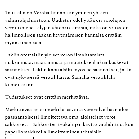
Taustalla on Verohallinnon siirtyminen yhteen
valmisohjelmistoon. Uudistus edellyttää eri verolajien
verotusmenettelyjen yhtenäistämistä, mikä on yritysten
hallinnollisen taakan keventämisen kannalta erittäin
myönteinen asia.
Lakiin otettaisiin yleiset veron ilmoittamista,
maksamista, määräämistä ja muutoksenhakua koskevat
säännökset. Lakiin koottaisiin myös ne säännökset, jotka
ovat nykyisessä verotililaissa. Samalla verotililaki
kumottaisiin.
Uudistukset ovat erittäin merkittäviä.
Merkittävää on esimerkiksi se, että verovelvollisen olisi
pääsääntöisesti ilmoitettava oma-aloitteiset verot
sähköisesti. Sähköisten työkalujen käyttö vauhdittuu, kun
paperilomakkeella ilmoittaminen tehtäisiin