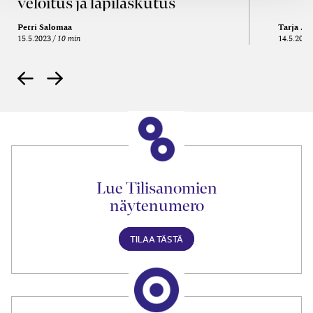
veloitus ja läpi­laskutus
Petri Salomaa
Tarja An
15.5.2023
10 min
14.5.2021
Lue Tilisanomien
näytenumero
TILAA TÄSTÄ