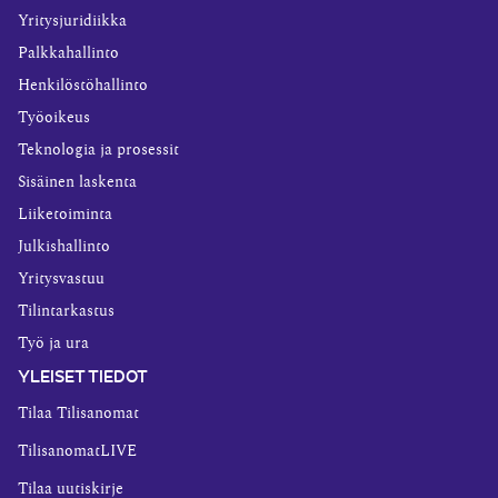
Yritysjuridiikka
Palkkahallinto
Henkilöstöhallinto
Työoikeus
Teknologia ja prosessit
Sisäinen laskenta
Liiketoiminta
Julkishallinto
Yritysvastuu
Tilintarkastus
Työ ja ura
YLEISET TIEDOT
Tilaa Tilisanomat
TilisanomatLIVE
Tilaa uutiskirje