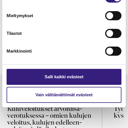
Mieltymykset
Tilastot
Markkinointi
Salli kaikki evästeet
Luetuimmat
Vain välttämättömät evästeet
VEROTUS
TYÖOI
Kulu­veloitukset arvon­lisä­
Työa
verotuksessa – omien kulujen
kysy
veloitus, kulujen edelleen­