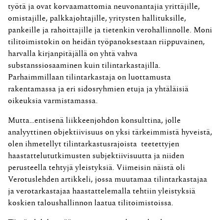
työtä ja ovat korvaamattomia neuvonantajia yrittäjille,
omistajille, palkkajohtajille, yritysten hallituksille,
pankeille ja rahoittajille ja tietenkin verohallinnolle. Moni
tilitoimistokin on heidän työpanoksestaan riippuvainen,
harvalla kirjanpitäjällä on yhtä vahva
substanssiosaaminen kuin tilintarkastajilla.
Parhaimmillaan tilintarkastaja on luottamusta
rakentamassa ja eri sidosryhmien etuja ja yhtäläisiä
oikeuksia varmistamassa.
Mutta…entisenä liikkeenjohdon konsulttina, jolle
analyyttinen objektiivisuus on yksi tärkeimmistä hyveistä,
olen ihmetellyt tilintarkastusrajoista teetettyjen
haastattelututkimusten subjektiivisuutta ja niiden
perusteella tehtyjä yleistyksiä. Viimeisin näistä oli
Verotuslehden artikkeli, jossa muutamaa tilintarkastajaa
ja verotarkastajaa haastattelemalla tehtiin yleistyksiä
koskien taloushallinnon laatua tilitoimistoissa.