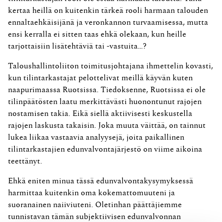
kertaa heillä on kuitenkin tärkeä rooli harmaan talouden
ennaltaehkäisijänä ja veronkannon turvaamisessa, mutta
ensi kerralla ei sitten taas ehkä olekaan, kun heille
tarjottaisiin lisätehtäviä tai -vastuita…?
Taloushallintoliiton toimitusjohtajana ihmettelin kovasti,
kun tilintarkastajat pelottelivat meillä käyvän kuten
naapurimaassa Ruotsissa. Tiedoksenne, Ruotsissa ei ole
tilinpäätösten laatu merkittävästi huonontunut rajojen
nostamisen takia. Eikä siellä aktiivisesti keskustella
rajojen laskusta takaisin. Joka muuta väittää, on tainnut
lukea liikaa vastaavia analyysejä, joita paikallinen
tilintarkastajien edunvalvontajärjestö on viime aikoina
teettänyt.
Ehkä eniten minua tässä edunvalvontakysymyksessä
harmittaa kuitenkin oma kokemattomuuteni ja
suoranainen naiiviuteni. Oletinhan päättäjiemme
tunnistavan tämän subjektiivisen edunvalvonnan