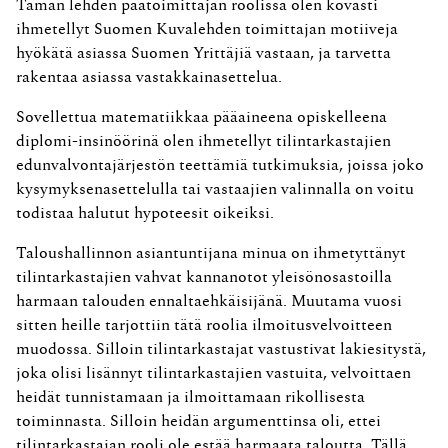
Tämän lehden päätoimittajan roolissa olen kovasti
ihmetellyt Suomen Kuvalehden toimittajan motiiveja
hyökätä asiassa Suomen Yrittäjiä vastaan, ja tarvetta
rakentaa asiassa vastakkainasettelua.
Sovellettua matematiikkaa pääaineena opiskelleena
diplomi-insinöörinä olen ihmetellyt tilintarkastajien
edunvalvontajärjestön teettämiä tutkimuksia, joissa joko
kysymyksenasettelulla tai vastaajien valinnalla on voitu
todistaa halutut hypoteesit oikeiksi.
Taloushallinnon asiantuntijana minua on ihmetyttänyt
tilintarkastajien vahvat kannanotot yleisönosastoilla
harmaan talouden ennaltaehkäisijänä. Muutama vuosi
sitten heille tarjottiin tätä roolia ilmoitusvelvoitteen
muodossa. Silloin tilintarkastajat vastustivat lakiesitystä,
joka olisi lisännyt tilintarkastajien vastuita, velvoittaen
heidät tunnistamaan ja ilmoittamaan rikollisesta
toiminnasta. Silloin heidän argumenttinsa oli, ettei
tilintarkastajan rooli ole estää harmaata taloutta. Tällä