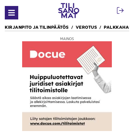
Siirry sisältöön
Avaa valikko
KIRJANPITO JA TILINPÄÄTÖS
VEROTUS
PALKKAHALL
MAINOS