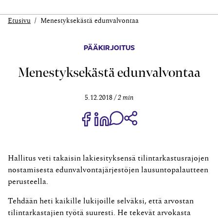
Etusivu
Menestyksekästä edunvalvontaa
PÄÄKIRJOITUS
Menestyksekästä edunvalvontaa
5.12.2018
2 min
Jaa Share on Facebook
Jaa Share on LinkedIn
Jaa WhatsApp-viestinä
Kopioi linkki
Hallitus veti takaisin lakiesityksensä tilintarkastusrajojen
nostamisesta edunvalvontajärjestöjen lausuntopalautteen
perusteella.
Tehdään heti kaikille lukijoille selväksi, että arvostan
tilintarkastajien työtä suuresti. He tekevät arvokasta