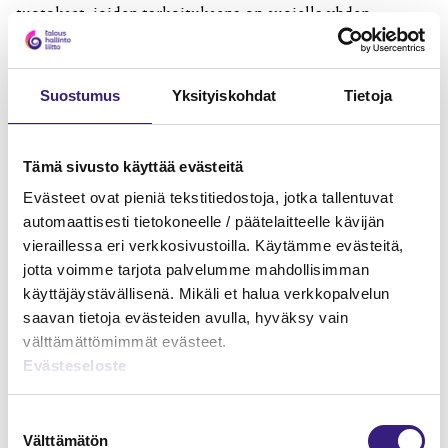
tuotokset, joiden tarkoituksena on suojella yhden
ammattikunnan etua muiden kustannuksella.
Kollegoilleni Tilintarkastajat ry:ssä nostan kuitenkin
Suostumus
Yksityiskohdat
Tietoja
hattua ja onnittelen hyvin tehdystä työstä. Tästä teille
palkkaa maksetaan. Toivon kuitenkin, että tämän jälkeen
voisimme keskittyä taas yhdessä rakentamaan Suomeen
Tämä sivusto käyttää evästeitä
maailman parasta taloushallintoa, eli ajantasaista,
Evästeet ovat pieniä tekstitiedostoja, jotka tallentuvat
kustannustehokkaasti tuotettua, luotettavaa ja
automaattisesti tietokoneelle / päätelaitteelle kävijän
asiakkaalleen lisäarvoa tuottavaa palvelua, josta asiakas
vieraillessa eri verkkosivustoilla. Käytämme evästeitä,
on valmis maksamaan vapaaehtoisesti.
jotta voimme tarjota palvelumme mahdollisimman
käyttäjäystävällisenä. Mikäli et halua verkkopalvelun
saavan tietoja evästeiden avulla, hyväksy vain
välttämättömimmät evästeet.
MAINOS
Evästeseloste
Suostumuksen
Välttämätön
valinta