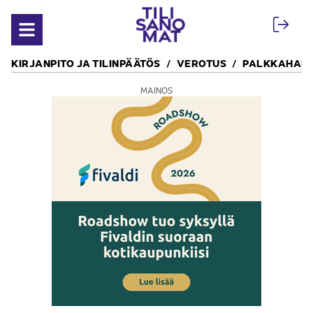
Siirry sisältöön
Avaa valikko
KIRJANPITO JA TILINPÄÄTÖS
VEROTUS
PALKKAHALL
MAINOS