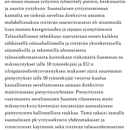
on muun muassa yritysten ryhmittely pieniin, keskisuuriin
ja suuriin yrityksiin. Suomalaisen yritystoiminnan
kannalta on tärkeää soveltaa direktiivin antamia
mahdollisuuksia riittävän suoraviivaisesti eli minimoida
liian monien kategorioiden ja rajojen synnyttämistä.
Taloushallinnon tehokkuus saavutetaan ennen kaikkea
sähköisellä taloushallinnolla ja riittävän yksinkertaisilla
säännöksillä ja rakenteilla olennaisesta
talousinformaatiosta kuitenkaan tinkimättä.Suomessa ns.
mikroyritykset (alle 10 työntekijää) ja EU:n
tilinpäätösdirektiiviesityksen mukaiset näitä suuremmat
pienyritykset (alle 50 työntekijää) voisivat kuulua
kansallisessa soveltamisessa samaan direktiivin
määrittämään pienyritysryhmään. Pienyritysten
vaatimusten soveltaminen Suomen tilanteessa myös
mikroyrityksiin keventäisi entisestään suomalaisten
pienyritysten hallinnollista taakkaa. Tämä takaisi samalla
suomalaisen pk-yrityssektorin yhdenmukaiset ja
virtaviivaiset käytännöt sekä riittävän talousinformaation