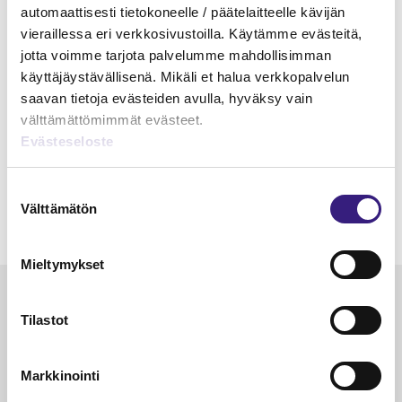
automaattisesti tietokoneelle / päätelaitteelle kävijän
vieraillessa eri verkkosivustoilla. Käytämme evästeitä,
jotta voimme tarjota palvelumme mahdollisimman
käyttäjäystävällisenä. Mikäli et halua verkkopalvelun
saavan tietoja evästeiden avulla, hyväksy vain
välttämättömimmät evästeet.
Evästeseloste
Suostumuksen
Välttämätön
valinta
Mieltymykset
Luetuimmat
Tilastot
VEROTUS
TYÖOI
Kulu­veloitukset arvon­lisä­
Työa
Markkinointi
verotuksessa – omien kulujen
kysy