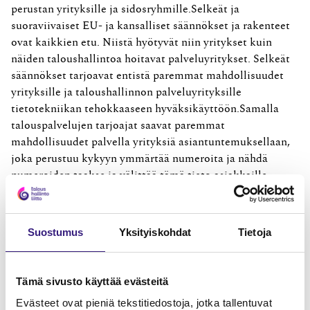
perustan yrityksille ja sidosryhmille.Selkeät ja
suoraviivaiset EU- ja kansalliset säännökset ja rakenteet
ovat kaikkien etu. Niistä hyötyvät niin yritykset kuin
näiden taloushallintoa hoitavat palveluyritykset. Selkeät
säännökset tarjoavat entistä paremmat mahdollisuudet
yrityksille ja taloushallinnon palveluyrityksille
tietotekniikan tehokkaaseen hyväksikäyttöön.Samalla
talouspalvelujen tarjoajat saavat paremmat
mahdollisuudet palvella yrityksiä asiantuntemuksellaan,
joka perustuu kykyyn ymmärtää numeroita ja nähdä
numeroiden taakse ja välittää tämä tieto asiakkaille
liiketoiminnan parhaaksi.
Juha Ahvenniemi
Suostumus
Yksityiskohdat
Tietoja
MAINOS
Tämä sivusto käyttää evästeitä
Evästeet ovat pieniä tekstitiedostoja, jotka tallentuvat