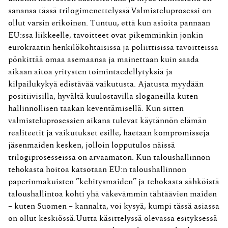
sanansa tässä trilogimenettelyssä.Valmisteluprosessi on
ollut varsin erikoinen. Tuntuu, että kun asioita pannaan
EU:ssa liikkeelle, tavoitteet ovat pikemminkin jonkin
eurokraatin henkilökohtaisissa ja poliittisissa tavoitteissa
pönkittää omaa asemaansa ja mainettaan kuin saada
aikaan aitoa yritysten toimintaedellytyksiä ja
kilpailukykyä edistävää vaikutusta. Ajatusta myydään
positiivisilla, hyvältä kuulostavilla sloganeilla kuten
hallinnollisen taakan keventämisellä. Kun sitten
valmisteluprosessien aikana tulevat käytännön elämän
realiteetit ja vaikutukset esille, haetaan kompromisseja
jäsenmaiden kesken, jolloin lopputulos näissä
trilogiprosesseissa on arvaamaton. Kun taloushallinnon
tehokasta hoitoa katsotaan EU:n taloushallinnon
paperinmakuisten ”kehitysmaiden” ja tehokasta sähköistä
taloushallintoa kohti yhä väkevämmin tähtäävien maiden
– kuten Suomen – kannalta, voi kysyä, kumpi tässä asiassa
on ollut keskiössä.Uutta käsittelyssä olevassa esityksessä