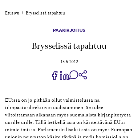
Etusivu
Brysselissä tapahtuu
PÄÄKIRJOITUS
Brysselissä tapahtuu
15.5.2012
Jaa Share on Facebook
Jaa Share on LinkedIn
Jaa WhatsApp-viestinä
Kopioi linkki
EU:ssa on jo pitkään ollut valmistelussa ns.
tilinpäätösdirektiivin uudistaminen. Se tulee
viitoittamaan aikanaan myös suomalaista kirjanpitotyötä
uusille urille. Tällä hetkellä asia on käsiteltävänä EU:n
toimielimissä. Parlamentin lisäksi asia on myös Euroopan
unionin neuvoston käsiteltävänä ja myös komissiolla on