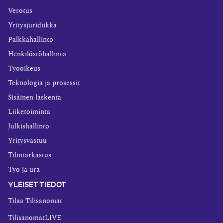
Verotus
Yritysjuridiikka
Palkkahallinto
Henkilöstöhallinto
Työoikeus
Teknologia ja prosessit
Sisäinen laskenta
Liiketoiminta
Julkishallinto
Yritysvastuu
Tilintarkastus
Työ ja ura
YLEISET TIEDOT
Tilaa Tilisanomat
TilisanomatLIVE