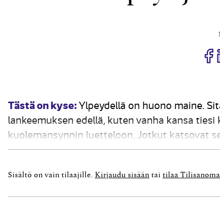
J
Tästä on kyse:
Ylpeydellä on huono maine. Sit
lankeemuksen edellä, kuten vanha kansa tiesi
kuolemansynnin luetteloon. Jotkut katsovat sen
helmasynti, josta kaikki muut synnit sikiävät, a
Sisältö on vain tilaajille.
Kirjaudu sisään
tai
tilaa Tilisanoma