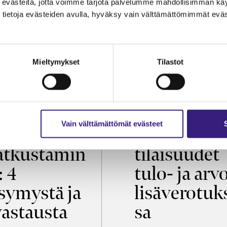
evästeitä, jotta voimme tarjota palvelumme mahdollisimman käytt
tietoja evästeiden avulla, hyväksy vain välttämättömimmät eväs
Mieltymykset
Tilastot
OIKEUS
VEROTUS
Vain välttämättömät evästeet
öaikalaki ja
Virkistys­
tkustamin
tilaisuudet
: 4
tulo- ja arv
symystä ja
lisäverotuk
vastausta
sa