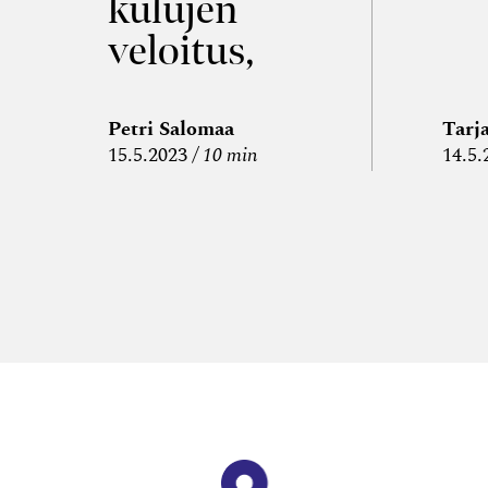
kulujen
veloitus,
kulujen
edelleen­
Petri Salomaa
Tarj
15.5.2023
10 min
14.5.
veloitus ja
läpi­laskutus