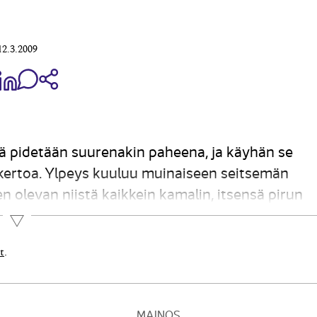
12.3.2009
aa Share on Facebook
Jaa Share on LinkedIn
Jaa WhatsApp-viestinä
Kopioi linkki
ä pidetään suurenakin paheena, ja käyhän se
 kertoa. Ylpeys kuuluu muinaiseen seitsemän
 olevan niistä kaikkein kamalin, itsensä pirun
hneus...
Lue lisää
t
.
MAINOS