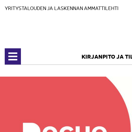
Siirry sisältöön
YRITYSTALOUDEN JA LASKENNAN AMMATTILEHTI
KIRJANPITO JA T
Avaa valikko