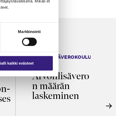
äjäystävällisenä. Mikäli et
teet.
Markkinointi
ARVONLISÄVEROKOULU
K
2026
T
Salli kaikki evästeet
Arvonlisävero
V
n määrän
p
on­
laskeminen
ses