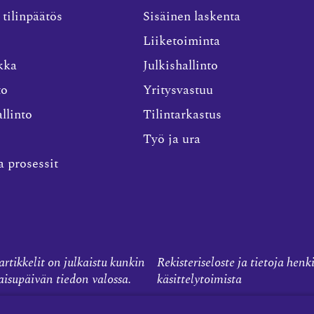
 tilinpäätös
Sisäinen laskenta
Liiketoiminta
kka
Julkishallinto
to
Yritysvastuu
llinto
Tilintarkastus
Työ ja ura
a prosessit
rtikkelit on julkaistu kunkin
Rekisteriseloste ja tietoja henk
kaisupäivän tiedon valossa.
käsittelytoimista