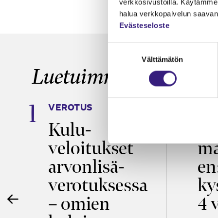
verkkosivustoilla. Käytämme 
halua verkkopalvelun saavan 
Evästeseloste
Suostumuksen
Välttämätön
valinta
Luetuimmat
VEROTUS
TYÖ
a
Kulu­
Ty
veloitukset
ma
ö
arvon­lisä­
en
verotuksessa
ky
– omien
4 