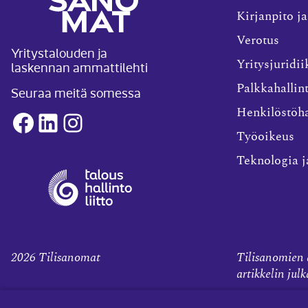
Kirjanpito ja
Verotus
Yritystalouden ja
laskennan ammattilehti
Yritysjuridii
Palkkahallin
Seuraa meitä somessa
Henkilöstöha
Facebook
LinkedIn
Instagram
Työoikeus
Teknologia j
2026
Tilisanomat
Tilisanomien a
artikkelin jul