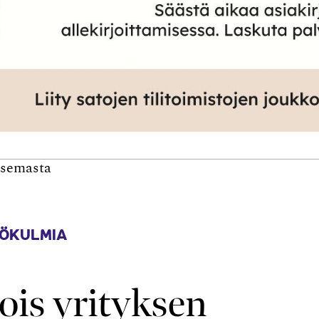
isemasta
ÖKULMIA
pois yrityksen