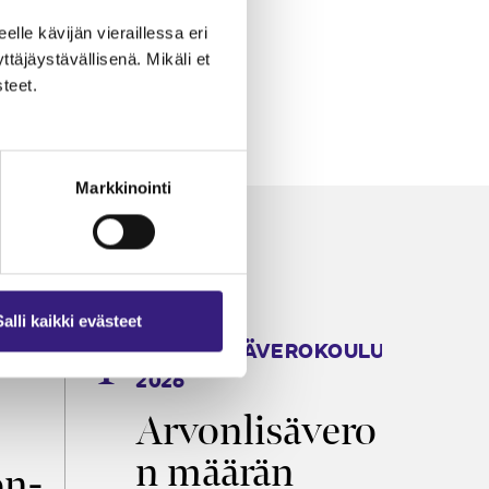
eelle kävijän vieraillessa eri
äjäystävällisenä. Mikäli et
teet.
Markkinointi
Salli kaikki evästeet
ARVONLISÄVEROKOULU
K
2026
T
Arvonlisävero
V
n määrän
p
on­