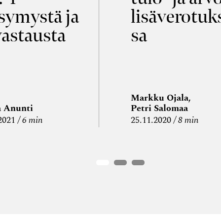
symystä ja
lisäverotuk
vastausta
sa
Markku Ojala,
a Anunti
Petri Salomaa
2021
6 min
25.11.2020
8 min