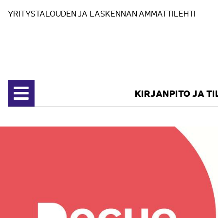
Siirry sisältöön
YRITYSTALOUDEN JA LASKENNAN AMMATTILEHTI
KIRJANPITO JA T
Avaa valikko