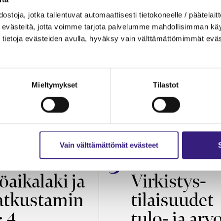
ostoja, jotka tallentuvat automaattisesti tietokoneelle / päätelaitt
evästeitä, jotta voimme tarjota palvelumme mahdollisimman käytt
tietoja evästeiden avulla, hyväksy vain välttämättömimmät eväs
Mieltymykset
Tilastot
Vain välttämättömät evästeet
OIKEUS
VEROTUS
öaikalaki ja
Virkistys­
tkustamin
tilaisuudet
: 4
tulo- ja arv