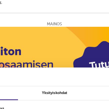
t
.
MAINOS
Yksityiskohdat
itä