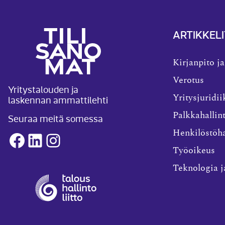
ARTIKKELI
Kirjanpito ja
Verotus
Yritystalouden ja
laskennan ammattilehti
Yritysjuridii
Palkkahallin
Seuraa meitä somessa
Henkilöstöha
Facebook
LinkedIn
Instagram
Työoikeus
Teknologia j