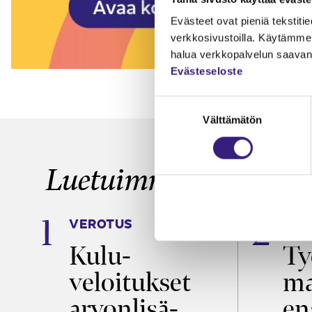
Evästeet ovat pieniä tekstitied
verkkosivustoilla. Käytämme 
halua verkkopalvelun saavan 
Evästeseloste
Suostumuksen
Välttämätön
valinta
Luetuimmat
VEROTUS
TYÖ
Kulu­
Ty
m
veloitukset
ma
arvon­lisä­
en