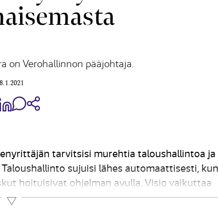
aisemasta
a on Verohallinnon pääjohtaja.
8.1.2021
aa Share on Facebook
Jaa Share on LinkedIn
Jaa WhatsApp-viestinä
Kopioi linkki
ienyrittäjän tarvitsisi murehtia taloushallintoa ja
Taloushallinto sujuisi lähes automaattisesti, ku
skut hoituisivat ohjelman avulla. Visio vaikuttaa
ja saavutettavissa. Matkaa täysin sähköiseen...
Lue lisää