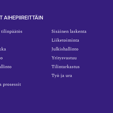
T AIHEPIIREITTÄIN
 tilinpäätös
Sisäinen laskenta
Liiketoiminta
kka
Julkishallinto
to
Yritysvastuu
llinto
Tilintarkastus
Työ ja ura
a prosessit