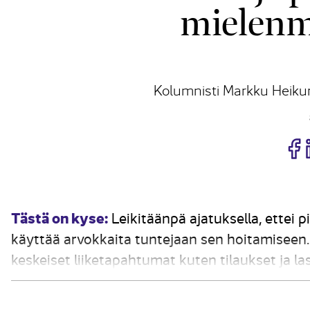
mielenm
Kolumnisti Markku Heikur
J
Tästä on kyse:
Leikitäänpä ajatuksella, ettei p
käyttää arvokkaita tuntejaan sen hoitamiseen. 
keskeiset liiketapahtumat kuten tilaukset ja la
ruusuiselta, mutta on itse asiassa realistinen 