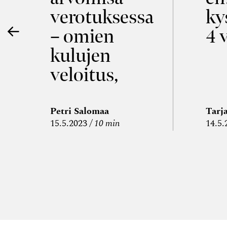
verotuksessa
ky
e
– omien
4 
kulujen
a
veloitus,
kulujen
edelleen­
Petri Salomaa
Tarj
15.5.2023
10 min
14.5.
veloitus ja
läpi­laskutus