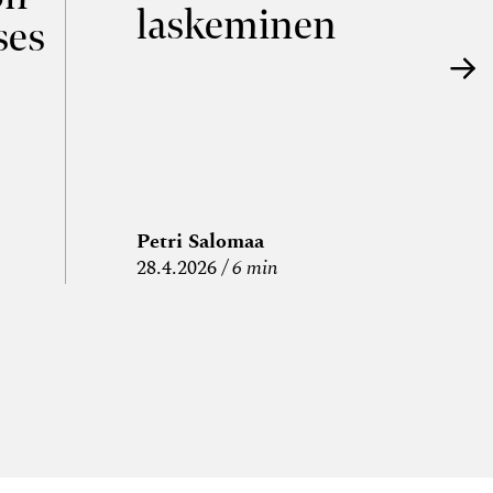
laskeminen
ses
Petri Salomaa
P
28.4.2026
6 min
15