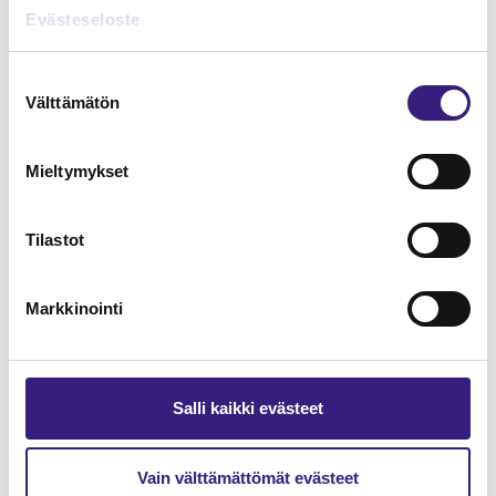
Lue Tilisanomien
Evästeseloste
näytenumero
Suostumuksen
Välttämätön
TILAA TÄSTÄ
valinta
Mieltymykset
Tilastot
Tilaa Tilisanomien
lukuoikeus
Markkinointi
TILAA TÄSTÄ
Salli kaikki evästeet
Vain välttämättömät evästeet