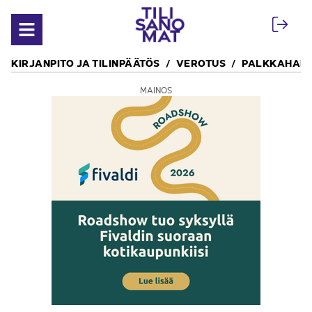
Siirry sisältöön
Avaa valikko
KIRJANPITO JA TILINPÄÄTÖS
VEROTUS
PALKKAHALL
MAINOS