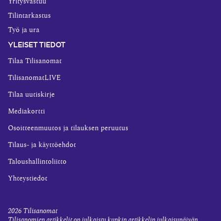
Yritysvastuu
Tilintarkastus
Työ ja ura
YLEISET TIEDOT
Tilaa Tilisanomat
TilisanomatLIVE
Tilaa uutiskirje
Mediakortti
Osoitteenmuutos ja tilauksen peruutus
Tilaus- ja käyttöehdot
Taloushallintoliitto
Yhteystiedot
2026
Tilisanomat
Tilisanomien artikkelit on julkaistu kunkin artikkelin julkaisupäivän