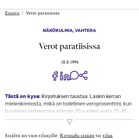
Etusivu
Verot paratiisissa
NÄKÖKULMIA
,
VAHTERA
Verot paratiisissa
18.8.1994
Jaa Share on Facebook
Jaa Share on LinkedIn
Jaa WhatsApp-viestinä
Kopioi linkki
Tästä on kyse:
Kirjoituksen taustaa: Laskin kerran
mielenkiinnosta, mikä on todellinen veroprosenttini, kun
huomioin perheemme elämän 20 vuoden ajalta 25-45
ikävuoden välillä. Yllätyin kun pääsin 75 prosenttiin
Lue lisää
tuloista. Vuonna 1994 olin toukokuussa luennoimassa
Hollannin Antilleilla Curacaon saarilla Karibialla. Olin
Sisältö on vain tilaajille.
Kirjaudu sisään
tai
tilaa