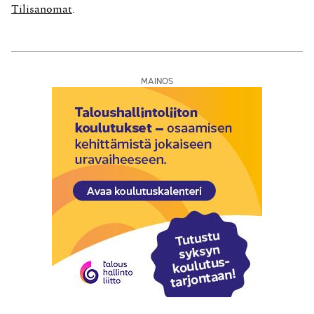
tehnyt hienon multimediaesityksen Sibelius...
Tilisanomat
.
MAINOS