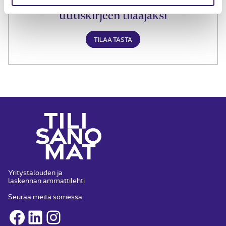
Liity Tilisanomien
uutiskirjeen tilaajaksi
TILAA TÄSTÄ
Yritystalouden ja
laskennan ammattilehti
Seuraa meitä somessa
Facebook
LinkedIn
Instagram