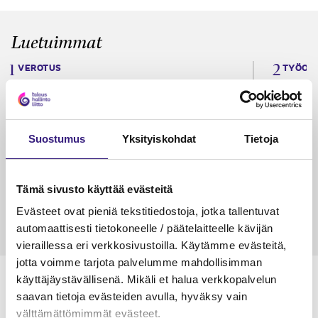
Luetuimmat
VEROTUS
TYÖOI
Kulu­veloitukset arvon­lisä­
Työa
verotuksessa – omien kulujen
kysy
veloitus, kulujen edelleen­
Suostumus
Yksityiskohdat
Tietoja
veloitus ja läpi­laskutus
Petri Salomaa
Tarja An
15.5.2023
10 min
14.5.2021
Tämä sivusto käyttää evästeitä
Evästeet ovat pieniä tekstitiedostoja, jotka tallentuvat
automaattisesti tietokoneelle / päätelaitteelle kävijän
vieraillessa eri verkkosivustoilla. Käytämme evästeitä,
jotta voimme tarjota palvelumme mahdollisimman
käyttäjäystävällisenä. Mikäli et halua verkkopalvelun
saavan tietoja evästeiden avulla, hyväksy vain
välttämättömimmät evästeet.