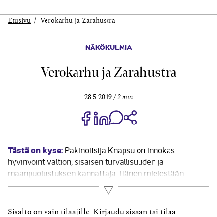
Etusivu
Verokarhu ja Zarahustra
NÄKÖKULMIA
Verokarhu ja Zarahustra
28.5.2019
2 min
Jaa Share on Facebook
Jaa Share on LinkedIn
Jaa WhatsApp-viestinä
Kopioi linkki
Tästä on kyse:
Pakinoitsija Knapsu on innokas
hyvinvointivaltion, sisäisen turvallisuuden ja
maanpuolustuksen kannattaja. Hänen mielestään
esimerkiksi ilmainen laadukas koulutus, ensiluokkainen
Lue lisää
terveydenhuolto kaikille, poliisi myös syrjäkylillä ja
laadukkaat länsimaiset monitoimihävittäjät ovat kaikki
Sisältö on vain tilaajille.
Kirjaudu sisään
tai
tilaa