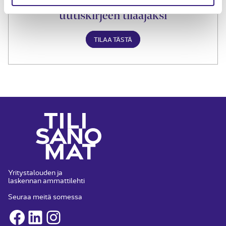
Liity Tilisanomien
uutiskirjeen tilaajaksi
TILAA TÄSTÄ
Yritystalouden ja
laskennan ammattilehti
Seuraa meitä somessa
Facebook
LinkedIn
Instagram