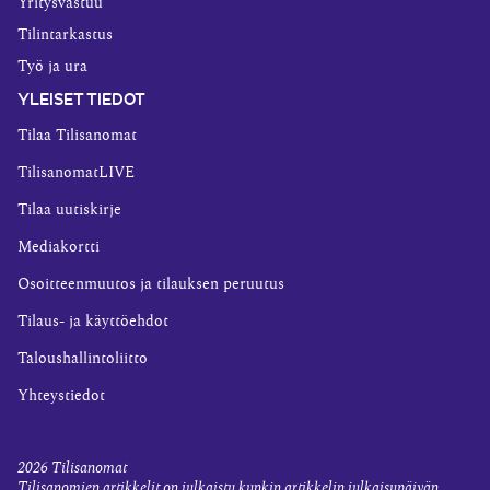
Yritysvastuu
Tilintarkastus
Työ ja ura
YLEISET TIEDOT
Tilaa Tilisanomat
TilisanomatLIVE
Tilaa uutiskirje
Mediakortti
Osoitteenmuutos ja tilauksen peruutus
Tilaus- ja käyttöehdot
Taloushallintoliitto
Yhteystiedot
2026
Tilisanomat
Tilisanomien artikkelit on julkaistu kunkin artikkelin julkaisupäivän