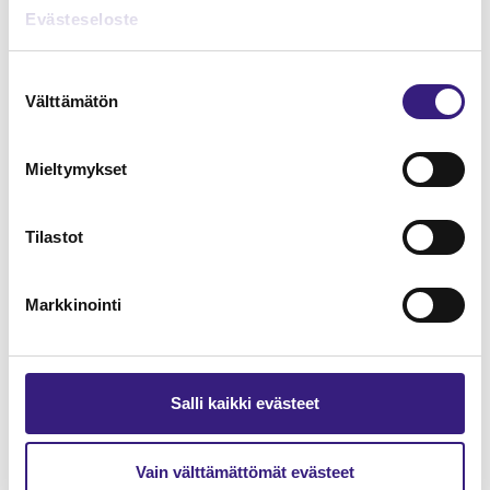
Lue Tilisanomien
Evästeseloste
näytenumero
Suostumuksen
Välttämätön
TILAA TÄSTÄ
valinta
Mieltymykset
Tilastot
Tilaa Tilisanomien
lukuoikeus
Markkinointi
TILAA TÄSTÄ
Salli kaikki evästeet
Vain välttämättömät evästeet