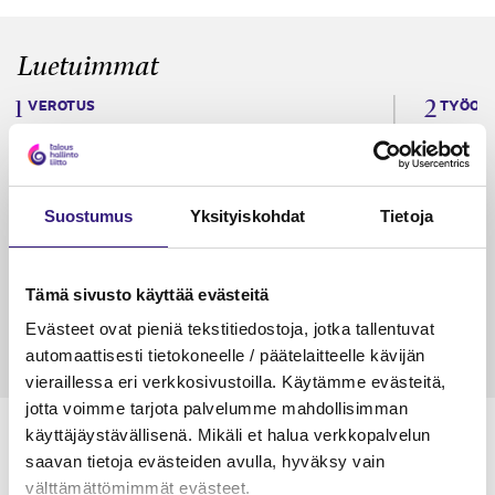
Luetuimmat
VEROTUS
TYÖOI
Kulu­veloitukset arvon­lisä­
Työa
verotuksessa – omien kulujen
kysy
veloitus, kulujen edelleen­
Suostumus
Yksityiskohdat
Tietoja
veloitus ja läpi­laskutus
Petri Salomaa
Tarja An
15.5.2023
10 min
14.5.2021
Tämä sivusto käyttää evästeitä
Evästeet ovat pieniä tekstitiedostoja, jotka tallentuvat
automaattisesti tietokoneelle / päätelaitteelle kävijän
vieraillessa eri verkkosivustoilla. Käytämme evästeitä,
jotta voimme tarjota palvelumme mahdollisimman
käyttäjäystävällisenä. Mikäli et halua verkkopalvelun
saavan tietoja evästeiden avulla, hyväksy vain
välttämättömimmät evästeet.