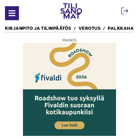
Siirry sisältöön
Avaa valikko
KIRJANPITO JA TILINPÄÄTÖS
VEROTUS
PALKKAHALL
MAINOS