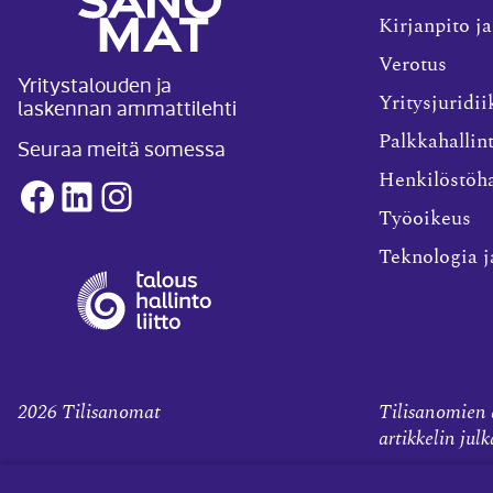
Kirjanpito ja
Verotus
Yritystalouden ja
laskennan ammattilehti
Yritysjuridii
Palkkahallin
Seuraa meitä somessa
Henkilöstöha
Facebook
LinkedIn
Instagram
Työoikeus
Teknologia j
2026
Tilisanomat
Tilisanomien a
artikkelin jul