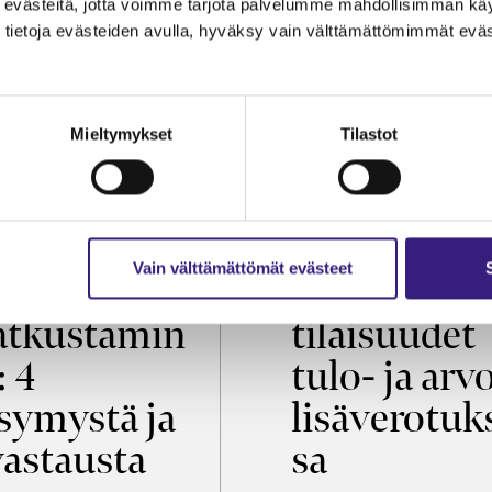
evästeitä, jotta voimme tarjota palvelumme mahdollisimman käytt
tietoja evästeiden avulla, hyväksy vain välttämättömimmät eväs
Mieltymykset
Tilastot
OIKEUS
VEROTUS
Vain välttämättömät evästeet
öaikalaki ja
Virkistys­
tkustamin
tilaisuudet
: 4
tulo- ja arv
symystä ja
lisäverotuk
vastausta
sa