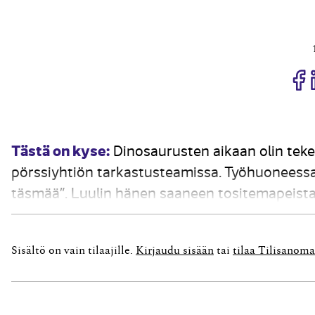
J
Tästä on kyse:
Dinosaurusten aikaan olin teke
pörssiyhtiön tarkastusteamissa. Työhuoneessa
täsmää”. Luulin hänen saaneen tositemapeista
luvun pääkirjasta ja reskontrasta. No, tarkast
aikaan...
Sisältö on vain tilaajille.
Kirjaudu sisään
tai
tilaa Tilisanoma