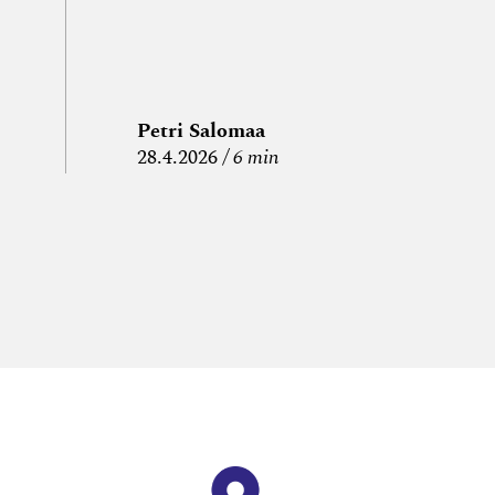
Petri Salomaa
P
28.4.2026
6 min
15