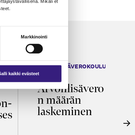
äjäystävällisenä. Mikäli et
teet.
Markkinointi
ARVONLISÄVEROKOULU
K
2026
T
Salli kaikki evästeet
Arvonlisävero
V
n määrän
p
on­
laskeminen
ses