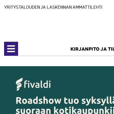
Siirry sisältöön
YRITYSTALOUDEN JA LASKENNAN AMMATTILEHTI
KIRJANPITO JA T
Avaa valikko