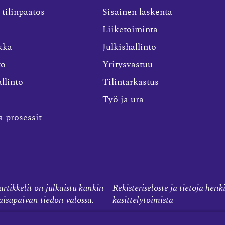
 tilinpäätös
Sisäinen laskenta
Liiketoiminta
kka
Julkishallinto
to
Yritysvastuu
llinto
Tilintarkastus
Työ ja ura
a prosessit
rtikkelit on julkaistu kunkin
Rekisteriseloste ja tietoja henk
kaisupäivän tiedon valossa.
käsittelytoimista