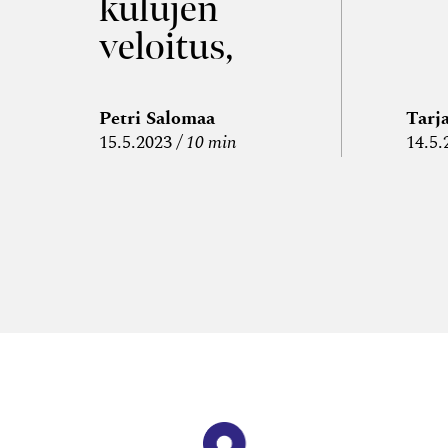
kulujen
veloitus,
kulujen
edelleen­
Petri Salomaa
Tarj
15.5.2023
10 min
14.5.
veloitus ja
läpi­laskutus