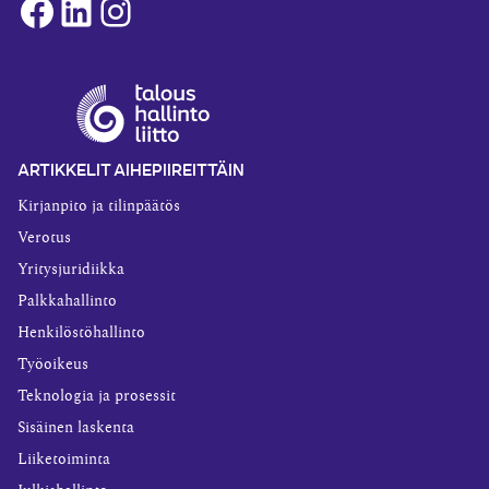
Facebook
LinkedIn
Instagram
ARTIKKELIT AIHEPIIREITTÄIN
Kirjanpito ja tilinpäätös
Verotus
Yritysjuridiikka
Palkkahallinto
Henkilöstöhallinto
Työoikeus
Teknologia ja prosessit
Sisäinen laskenta
Liiketoiminta