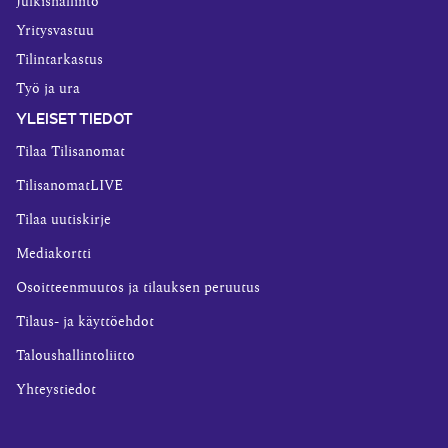
Julkishallinto
Yritysvastuu
Tilintarkastus
Työ ja ura
YLEISET TIEDOT
Tilaa Tilisanomat
TilisanomatLIVE
Tilaa uutiskirje
Mediakortti
Osoitteenmuutos ja tilauksen peruutus
Tilaus- ja käyttöehdot
Taloushallintoliitto
Yhteystiedot