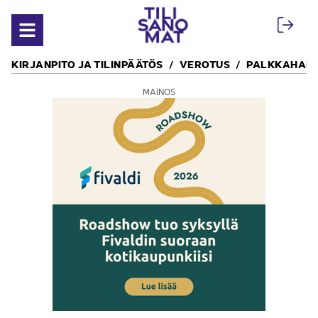
Siirry sisältöön
Avaa valikko
KIRJANPITO JA TILINPÄÄTÖS
VEROTUS
PALKKAHALL
MAINOS