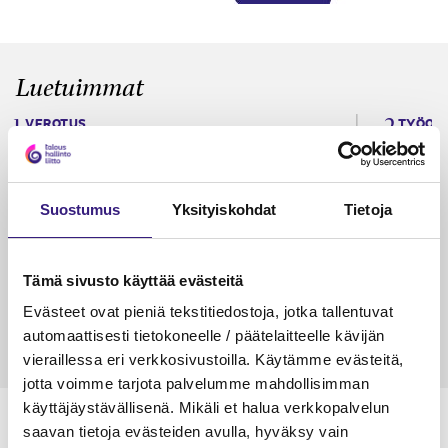
Luetuimmat
VEROTUS
TYÖOI
Kulu­veloitukset arvon­lisä­
Työa
verotuksessa – omien kulujen
kysy
veloitus, kulujen edelleen­
Suostumus
Yksityiskohdat
Tietoja
veloitus ja läpi­laskutus
Petri Salomaa
Tarja An
Tämä sivusto käyttää evästeitä
15.5.2023
10 min
14.5.2021
Evästeet ovat pieniä tekstitiedostoja, jotka tallentuvat
automaattisesti tietokoneelle / päätelaitteelle kävijän
vieraillessa eri verkkosivustoilla. Käytämme evästeitä,
jotta voimme tarjota palvelumme mahdollisimman
käyttäjäystävällisenä. Mikäli et halua verkkopalvelun
saavan tietoja evästeiden avulla, hyväksy vain