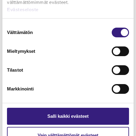
välttämättömimmät evästeet.
Evästeseloste
Lue Tilisanomien
näytenumero
Suostumuksen
Välttämätön
valinta
TILAA TÄSTÄ
Mieltymykset
Tilastot
Tilaa Tilisanomien
lukuoikeus
Markkinointi
TILAA TÄSTÄ
Salli kaikki evästeet
Vain välttämättömät evästeet