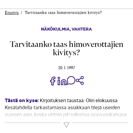
Etusivu
Tarvitaanko taas himoverottajien kivitys?
NÄKÖKULMIA
,
VAHTERA
Tarvitaanko taas himoverottajien
kivitys?
20.1.1997
Jaa Share on Facebook
Jaa Share on LinkedIn
Jaa WhatsApp-viestinä
Kopioi linkki
Tästä on kyse:
Kirjoituksen taustaa: Olin elokuussa
Kesälahdella tarkastamassa asiakkaan tilejä useiden
vuosien ajan, koska yhtiön piti julkistaa osavuosikatsaus
elokuun lopulla. Yövyin Kiteen eläinpuiston asunnoissa ja
Lue lisää
tein lenkkejä metsiin. Eräänä iltana löysin niemen