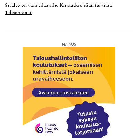
kärjestä kivikasan, joka oli selvästi ihmisten käden jälkiä.
Sisältö on vain tilaajille.
Kirjaudu sisään
tai
tilaa
Minua alkoi...
Tilisanomat
.
MAINOS