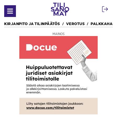
Siirry sisältöön
Avaa valikko
KIRJANPITO JA TILINPÄÄTÖS
VEROTUS
PALKKAHALL
MAINOS