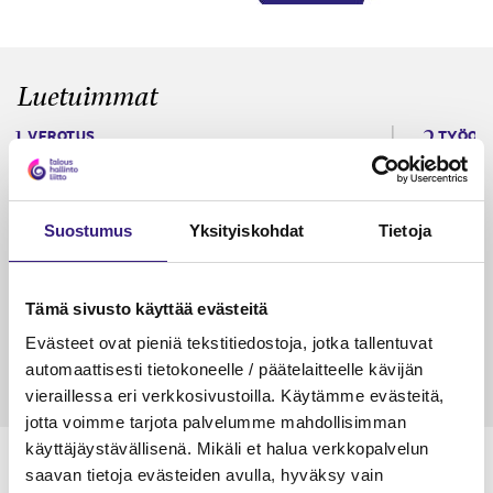
Luetuimmat
VEROTUS
TYÖOI
Kulu­veloitukset arvon­lisä­
Työa
verotuksessa – omien kulujen
kysy
veloitus, kulujen edelleen­
Suostumus
Yksityiskohdat
Tietoja
veloitus ja läpi­laskutus
Petri Salomaa
Tarja An
Tämä sivusto käyttää evästeitä
15.5.2023
10 min
14.5.2021
Evästeet ovat pieniä tekstitiedostoja, jotka tallentuvat
automaattisesti tietokoneelle / päätelaitteelle kävijän
vieraillessa eri verkkosivustoilla. Käytämme evästeitä,
jotta voimme tarjota palvelumme mahdollisimman
käyttäjäystävällisenä. Mikäli et halua verkkopalvelun
saavan tietoja evästeiden avulla, hyväksy vain