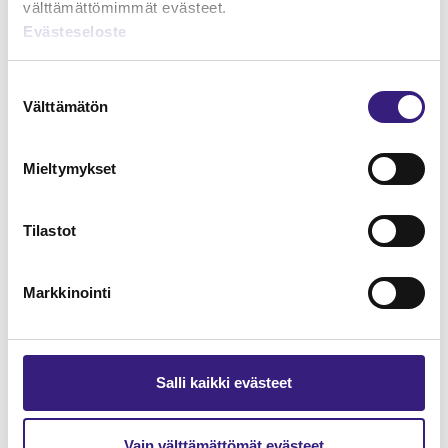
välttämättömimmät evästeet.
Evästeseloste
Lue Tilisanomien
näytenumero
Suostumuksen
Välttämätön
valinta
TILAA TÄSTÄ
Mieltymykset
Tilastot
Tilaa Tilisanomien
lukuoikeus
Markkinointi
TILAA TÄSTÄ
Salli kaikki evästeet
Vain välttämättömät evästeet