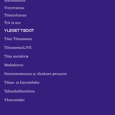
Julkishallinto
Yritysvastuu
Tilintarkastus
Työ ja ura
YLEISET TIEDOT
Tilaa Tilisanomat
TilisanomatLIVE
Tilaa uutiskirje
Mediakortti
Osoitteenmuutos ja tilauksen peruutus
Tilaus- ja käyttöehdot
Taloushallintoliitto
Yhteystiedot