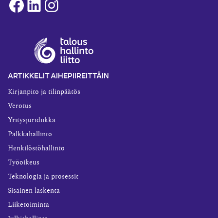
Facebook
LinkedIn
Instagram
ARTIKKELIT AIHEPIIREITTÄIN
Kirjanpito ja tilinpäätös
Verotus
Yritysjuridiikka
Palkkahallinto
Henkilöstöhallinto
Työoikeus
Teknologia ja prosessit
Sisäinen laskenta
Liiketoiminta