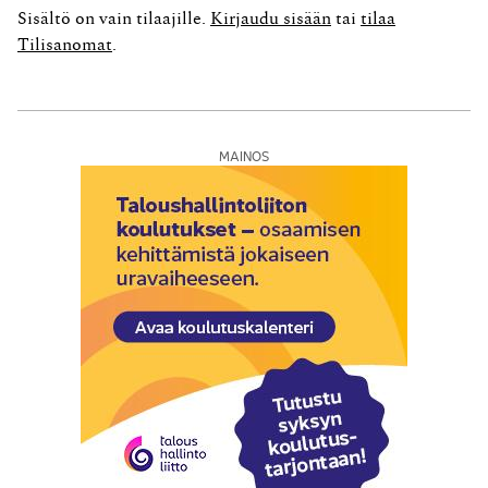
tosin hieman suurpiirteisemmin kuin bensa-
Sisältö on vain tilaajille.
Kirjaudu sisään
tai
tilaa
automaattien hinnastoissa, joissa pilkun jälkeen näkyy
Tilisanomat
.
tavallisesti kolme numeroa....
MAINOS