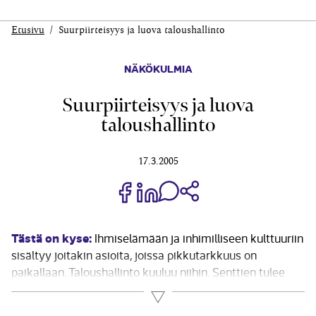
Etusivu
Suurpiirteisyys ja luova taloushallinto
NÄKÖKULMIA
Suurpiirteisyys ja luova
taloushallinto
17.3.2005
Jaa Share on Facebook
Jaa Share on LinkedIn
Jaa WhatsApp-viestinä
Kopioi linkki
Tästä on kyse:
Ihmiselämään ja inhimilliseen kulttuuriin
sisältyy joitakin asioita, joissa pikkutarkkuus on
paikallaan. Taloushallinto kuuluu niihin. Senttien tulee
seistä tilijärjestelmässä jokseenkin ojossa, eikä niitä
Lue lisää
pahemmin edes pyöristellä – keskivertokirjanpidossa