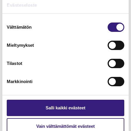
Lue Tilisanomien
Evästeseloste
näytenumero
Suostumuksen
Välttämätön
TILAA TÄSTÄ
valinta
Mieltymykset
Tilastot
Tilaa Tilisanomien
lukuoikeus
Markkinointi
TILAA TÄSTÄ
Salli kaikki evästeet
Vain välttämättömät evästeet