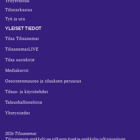
Yritysvastuu
Tilintarkastus
Työ ja ura
YLEISET TIEDOT
Tilaa Tilisanomat
TilisanomatLIVE
Tilaa uutiskirje
Mediakortti
Osoitteenmuutos ja tilauksen peruutus
Tilaus- ja käyttöehdot
Taloushallintoliitto
Yhteystiedot
2026
Tilisanomat
Tilisanomien artikkelit on julkaistu kunkin artikkelin julkaisupäivän