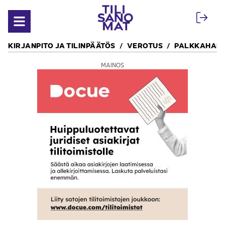
Siirry sisältöön
Avaa valikko
KIRJANPITO JA TILINPÄÄTÖS
VEROTUS
PALKKAHALL
MAINOS