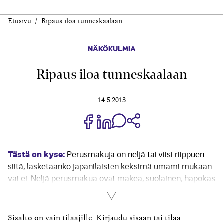
Etusivu
Ripaus iloa tunneskaalaan
NÄKÖKULMIA
Ripaus iloa tunneskaalaan
14.5.2013
Jaa Share on Facebook
Jaa Share on LinkedIn
Jaa WhatsApp-viestinä
Kopioi linkki
Tästä on kyse:
Perusmakuja on neljä tai viisi riippuen
siitä, lasketaanko japanilaisten keksimä umami mukaan
vai ei. Neljä perusmakua ovat makea, suolainen, hapokas
ja karvas. Kaikki maku­elämyksemme perustuvat näihin
Lue lisää
perusmakuihin, vivahteet niihin tulevat pääasiassa
tuoksuista. Päävärejä eli perusvärejä on kolme,
Sisältö on vain tilaajille.
Kirjaudu sisään
tai
tilaa