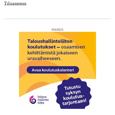
punainen, sininen ja...
Tilisanomat
.
MAINOS