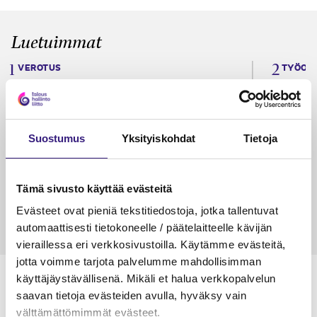
Luetuimmat
VEROTUS
TYÖOI
Kulu­veloitukset arvon­lisä­
Työa
verotuksessa – omien kulujen
kysy
veloitus, kulujen edelleen­
Suostumus
Yksityiskohdat
Tietoja
veloitus ja läpi­laskutus
Petri Salomaa
Tarja An
15.5.2023
10 min
14.5.2021
Tämä sivusto käyttää evästeitä
Evästeet ovat pieniä tekstitiedostoja, jotka tallentuvat
automaattisesti tietokoneelle / päätelaitteelle kävijän
vieraillessa eri verkkosivustoilla. Käytämme evästeitä,
jotta voimme tarjota palvelumme mahdollisimman
käyttäjäystävällisenä. Mikäli et halua verkkopalvelun
saavan tietoja evästeiden avulla, hyväksy vain
välttämättömimmät evästeet.