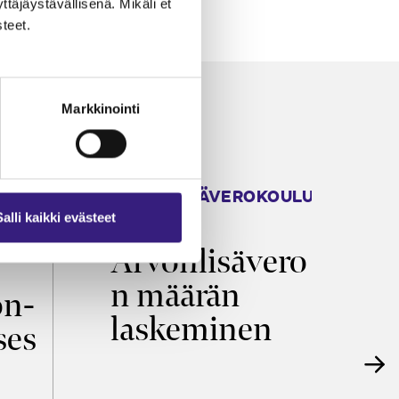
äjäystävällisenä. Mikäli et
teet.
Markkinointi
ARVONLISÄVEROKOULU
K
2026
T
Salli kaikki evästeet
Arvonlisävero
V
n määrän
p
on­
laskeminen
ses