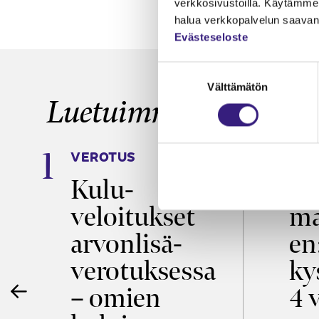
verkkosivustoilla. Käytämme 
halua verkkopalvelun saavan 
Evästeseloste
Suostumuksen
Välttämätön
valinta
Luetuimmat
VEROTUS
TYÖ
a
Kulu­
Ty
veloitukset
ma
ö
arvon­lisä­
en
verotuksessa
ky
– omien
4 