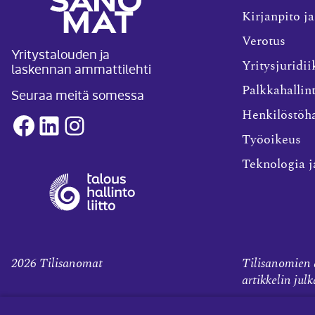
Kirjanpito ja
Verotus
Yritystalouden ja
laskennan ammattilehti
Yritysjuridii
Palkkahallin
Seuraa meitä somessa
Henkilöstöha
Facebook
LinkedIn
Instagram
Työoikeus
Teknologia j
2026
Tilisanomat
Tilisanomien a
artikkelin jul