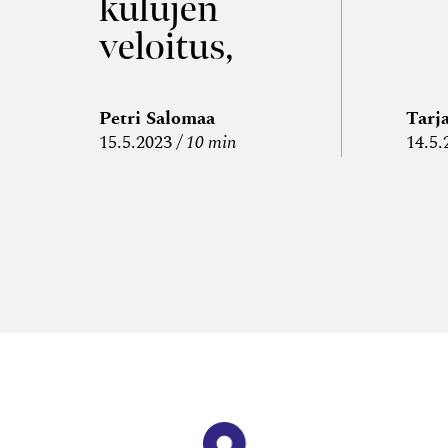
kulujen
veloitus,
kulujen
edelleen­
Petri Salomaa
Tarj
15.5.2023
10 min
14.5.
veloitus ja
läpi­laskutus