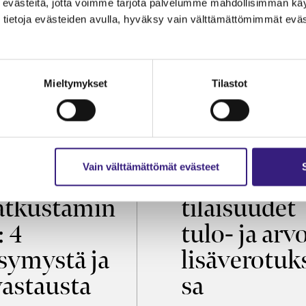
evästeitä, jotta voimme tarjota palvelumme mahdollisimman käytt
tietoja evästeiden avulla, hyväksy vain välttämättömimmät eväs
Mieltymykset
Tilastot
OIKEUS
VEROTUS
Vain välttämättömät evästeet
öaikalaki ja
Virkistys­
tkustamin
tilaisuudet
: 4
tulo- ja arv
symystä ja
lisäverotuk
vastausta
sa