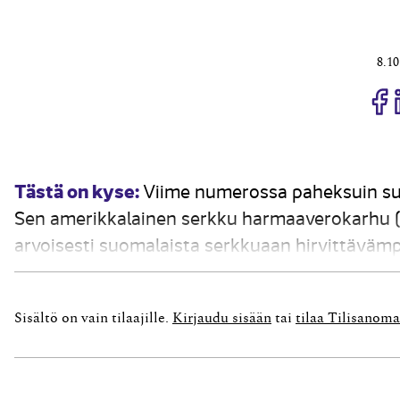
8.10
J
Tästä on kyse:
Viime numerossa paheksuin suo
Sen amerikkalainen serkku harmaaverokarhu (Ur
arvoisesti suomalaista serkkuaan hirvittäväm
tarinat ovat nimittäin täyttä totta! Lomake 10
jokaisen kalenterivuoden...
Sisältö on vain tilaajille.
Kirjaudu sisään
tai
tilaa Tilisanoma