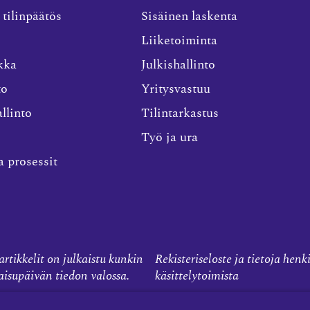
 tilinpäätös
Sisäinen laskenta
Liiketoiminta
kka
Julkishallinto
to
Yritysvastuu
llinto
Tilintarkastus
Työ ja ura
a prosessit
rtikkelit on julkaistu kunkin
Rekisteriseloste ja tietoja henk
kaisupäivän tiedon valossa.
käsittelytoimista