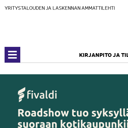
Siirry sisältöön
YRITYSTALOUDEN JA LASKENNAN AMMATTILEHTI
KIRJANPITO JA T
Avaa valikko