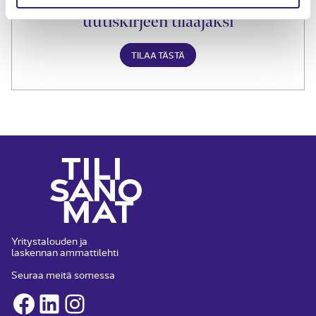
Liity Tilisanomien
uutiskirjeen tilaajaksi
TILAA TÄSTÄ
Yritystalouden ja
laskennan ammattilehti
Seuraa meitä somessa
Facebook
LinkedIn
Instagram