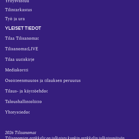
Yritysvastuu
Tilintarkastus
Työ ja ura
YLEISET TIEDOT
Tilaa Tilisanomat
TilisanomatLIVE
Tilaa uutiskirje
Mediakortti
Osoitteenmuutos ja tilauksen peruutus
Tilaus- ja käyttöehdot
Taloushallintoliitto
Yhteystiedot
2026
Tilisanomat
Tilisanomien artikkelit on julkaistu kunkin artikkelin julkaisupäivän