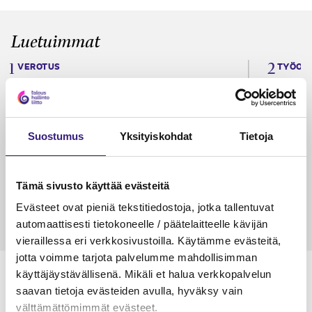
Luetuimmat
VEROTUS
TYÖOI
Kulu­veloitukset arvon­lisä­
Työa
verotuksessa – omien kulujen
kysy
veloitus, kulujen edelleen­
Suostumus
Yksityiskohdat
Tietoja
veloitus ja läpi­laskutus
Petri Salomaa
Tarja An
15.5.2023
10 min
14.5.2021
Tämä sivusto käyttää evästeitä
Evästeet ovat pieniä tekstitiedostoja, jotka tallentuvat
automaattisesti tietokoneelle / päätelaitteelle kävijän
vieraillessa eri verkkosivustoilla. Käytämme evästeitä,
jotta voimme tarjota palvelumme mahdollisimman
käyttäjäystävällisenä. Mikäli et halua verkkopalvelun
saavan tietoja evästeiden avulla, hyväksy vain
välttämättömimmät evästeet.