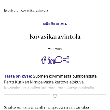
Etusivu
Kovasikaravintola
NÄKÖKULMIA
Kovasikaravintola
21.8.2012
Jaa Share on Facebook
Jaa Share on LinkedIn
Jaa WhatsApp-viestinä
Kopioi linkki
Tästä on kyse:
Suomen kovimmasta punkbändistä
Pertti Kurikan Nimipäivästä kertova elokuva
Kovasikajuttu valloittaa maailmaa kansainvälisillä
elokuvafestivaaleilla. Kehitysvammaisten
Lue lisää
ammattimuusikoiden yhtye puhutteli puolalaisen T-
Mobile New Horizons International Film Festivalin raatia
Sisältö on vain tilaajille.
Kirjaudu sisään
tai
tilaa