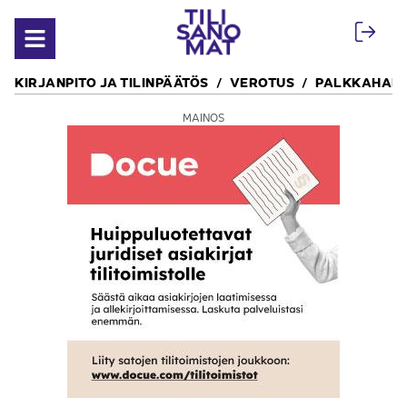
Siirry sisältöön
Avaa valikko
KIRJANPITO JA TILINPÄÄTÖS
VEROTUS
PALKKAHALL
MAINOS