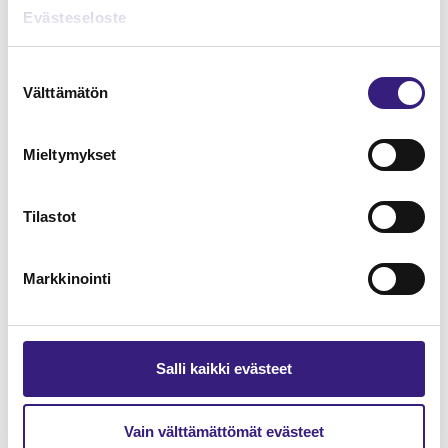
Lue Tilisanomien
Evästeseloste
näytenumero
Suostumuksen
Välttämätön
TILAA TÄSTÄ
valinta
Mieltymykset
Tilastot
Tilaa Tilisanomien
lukuoikeus
Markkinointi
TILAA TÄSTÄ
Salli kaikki evästeet
Vain välttämättömät evästeet