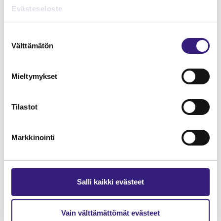
Lue Tilisanomien
Evästeseloste
näytenumero
Suostumuksen
Välttämätön
TILAA TÄSTÄ
valinta
Mieltymykset
Tilastot
Tilaa Tilisanomien
lukuoikeus
Markkinointi
TILAA TÄSTÄ
Salli kaikki evästeet
Vain välttämättömät evästeet