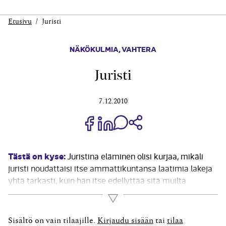
Etusivu
Juristi
NÄKÖKULMIA
,
VAHTERA
Juristi
7.12.2010
Jaa Share on Facebook
Jaa Share on LinkedIn
Jaa WhatsApp-viestinä
Kopioi linkki
Tästä on kyse:
Juristina eläminen olisi kurjaa, mikäli
juristi noudattaisi itse ammattikuntansa laatimia lakeja
yhtä tarkasti, kuin hän itse edellyttää sitä muilta
kansalaisilta. Veljeni ainoa lapsi menehtyi viime vuonna.
Lue lisää
Tein nuoren miehen perukirjan. Pankki ei suostunut
juristinsa neuvosta antamaan vähäisen pankkitilin
Sisältö on vain tilaajille.
Kirjaudu sisään
tai
tilaa