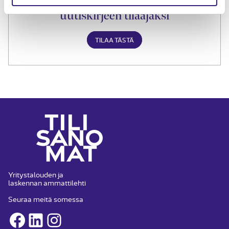
Liity Tilisanomien
uutiskirjeen tilaajaksi
TILAA TÄSTÄ
Yritystalouden ja
laskennan ammattilehti
Seuraa meitä somessa
Facebook
LinkedIn
Instagram