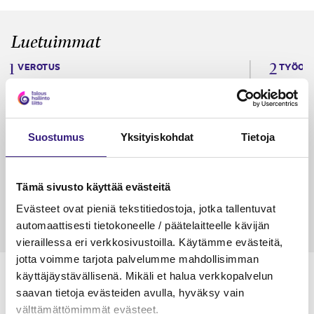
Luetuimmat
VEROTUS
TYÖOI
Kulu­veloitukset arvon­lisä­
Työa
verotuksessa – omien kulujen
kysy
veloitus, kulujen edelleen­
Suostumus
Yksityiskohdat
Tietoja
veloitus ja läpi­laskutus
Petri Salomaa
Tarja An
15.5.2023
10 min
14.5.2021
Tämä sivusto käyttää evästeitä
Evästeet ovat pieniä tekstitiedostoja, jotka tallentuvat
automaattisesti tietokoneelle / päätelaitteelle kävijän
vieraillessa eri verkkosivustoilla. Käytämme evästeitä,
jotta voimme tarjota palvelumme mahdollisimman
käyttäjäystävällisenä. Mikäli et halua verkkopalvelun
saavan tietoja evästeiden avulla, hyväksy vain
välttämättömimmät evästeet.