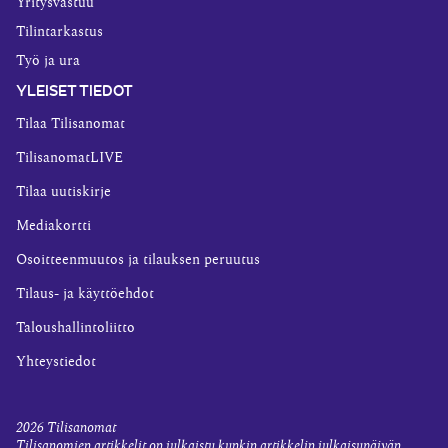
Yritysvastuu
Tilintarkastus
Työ ja ura
YLEISET TIEDOT
Tilaa Tilisanomat
TilisanomatLIVE
Tilaa uutiskirje
Mediakortti
Osoitteenmuutos ja tilauksen peruutus
Tilaus- ja käyttöehdot
Taloushallintoliitto
Yhteystiedot
2026
Tilisanomat
Tilisanomien artikkelit on julkaistu kunkin artikkelin julkaisupäivän