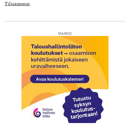
tietoja, koska...
Tilisanomat
.
MAINOS