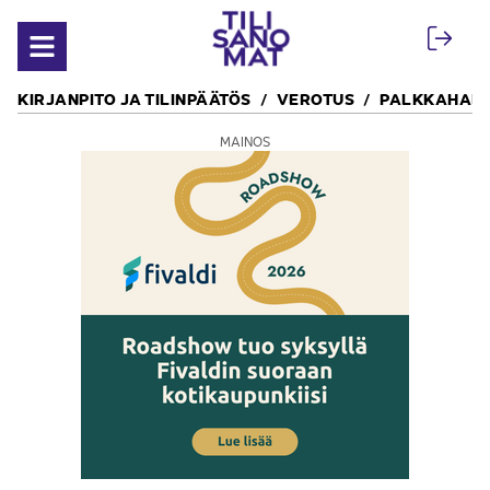
Siirry sisältöön
Avaa valikko
KIRJANPITO JA TILINPÄÄTÖS
VEROTUS
PALKKAHALL
MAINOS