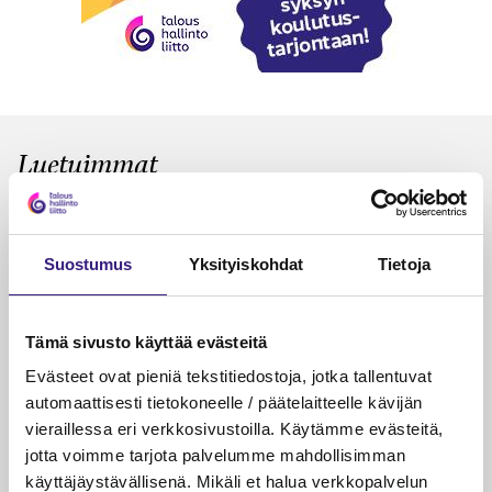
Luetuimmat
VEROTUS
TYÖOI
Kulu­veloitukset arvon­lisä­
Työa
verotuksessa – omien kulujen
kysy
Suostumus
Yksityiskohdat
Tietoja
veloitus, kulujen edelleen­
veloitus ja läpi­laskutus
Tämä sivusto käyttää evästeitä
Petri Salomaa
Tarja An
Evästeet ovat pieniä tekstitiedostoja, jotka tallentuvat
15.5.2023
10 min
14.5.2021
automaattisesti tietokoneelle / päätelaitteelle kävijän
vieraillessa eri verkkosivustoilla. Käytämme evästeitä,
jotta voimme tarjota palvelumme mahdollisimman
käyttäjäystävällisenä. Mikäli et halua verkkopalvelun