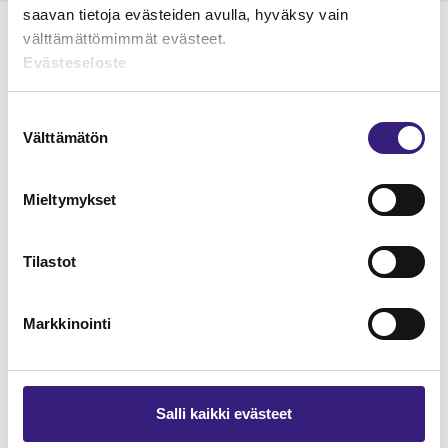
saavan tietoja evästeiden avulla, hyväksy vain
välttämättömimmät evästeet.
Evästeseloste
Lue Tilisanomien
Suostumuksen
näytenumero
Välttämätön
valinta
TILAA TÄSTÄ
Mieltymykset
Tilastot
Tilaa Tilisanomien
Markkinointi
lukuoikeus
TILAA TÄSTÄ
Salli kaikki evästeet