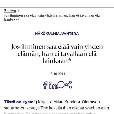
Etusivu
Jos ihminen saa elää vain yhden elämän, hän ei tavallaan elä
lainkaan*
NÄKÖKULMIA
,
VAHTERA
Jos ihminen saa elää vain yhden
elämän, hän ei tavallaan elä
lainkaan*
18.10.2011
Jaa Share on Facebook
Jaa Share on LinkedIn
Jaa WhatsApp-viestinä
Kopioi linkki
Tästä on kyse:
*) Kirjasta Milan Kundera: Olemisen
sietämätön keveys Tein kesällä ihan oikeaa wanhan ajan
kirjanpitoa. Sain käsitellä tositteita ja tehdä niihin