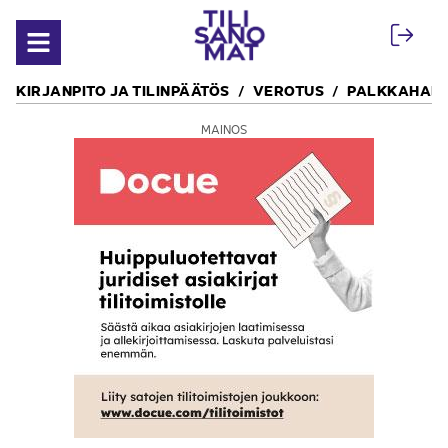
Siirry sisältöön
Avaa valikko
KIRJANPITO JA TILINPÄÄTÖS
VEROTUS
PALKKAHALL
MAINOS