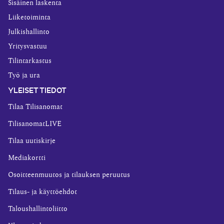
Sisäinen laskenta
Liiketoiminta
Julkishallinto
Yritysvastuu
Tilintarkastus
Työ ja ura
YLEISET TIEDOT
Tilaa Tilisanomat
TilisanomatLIVE
Tilaa uutiskirje
Mediakortti
Osoitteenmuutos ja tilauksen peruutus
Tilaus- ja käyttöehdot
Taloushallintoliitto