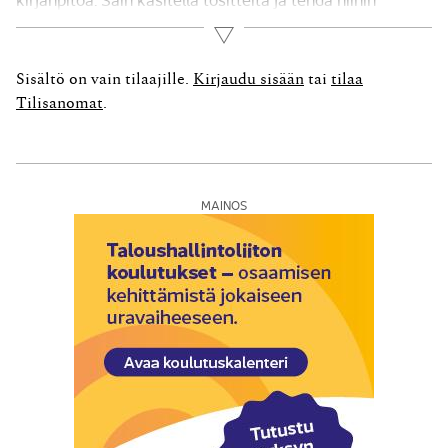
merkintöjä. Merkitsin jokaiseen tositteeseen numeron ja
Lue lisää
kirjasin ne alkuperäiseen amerikkalaiseen
kirjanpitokirjaan, joka tosin oli nykyajan mukaisesti
Sisältö on vain tilaajille.
Kirjaudu sisään
tai
tilaa
excel-taulukko. Tein tärkeää kirjanpitotyötä...
Tilisanomat
.
MAINOS