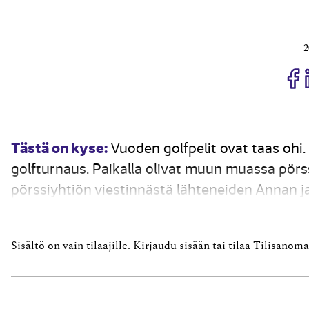
2
J
Tästä on kyse:
Vuoden golfpelit ovat taas ohi. 
golfturnaus. Paikalla olivat muun muassa pör
pörssiyhtiön viestinnästä lähteneiden Annan j
pelasivat yrityksen golfosakkeella, yritys maks
Sisältö on vain tilaajille.
Kirjaudu sisään
tai
tilaa Tilisanoma