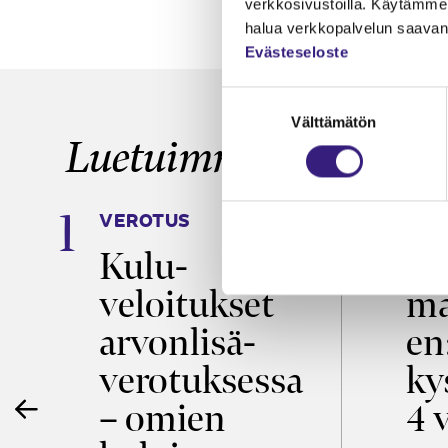
verkkosivustoilla. Käytämme 
halua verkkopalvelun saavan 
Evästeseloste
Suostumuksen
Välttämätön
valinta
Luetuimmat
VEROTUS
TYÖ
Kulu­
Ty
m
veloitukset
ma
arvon­lisä­
en
verotuksessa
ky
e
– omien
4 