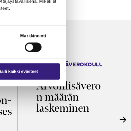
äjäystävällisenä. Mikäli et
teet.
Markkinointi
ARVONLISÄVEROKOULU
K
2026
T
Salli kaikki evästeet
Arvonlisävero
V
n määrän
p
on­
laskeminen
ses