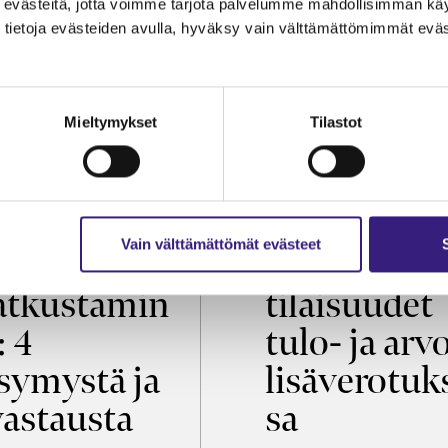
evästeitä, jotta voimme tarjota palvelumme mahdollisimman käytt
tietoja evästeiden avulla, hyväksy vain välttämättömimmät eväs
Mieltymykset
Tilastot
OIKEUS
VEROTUS
Vain välttämättömät evästeet
öaikalaki ja
Virkistys­
tkustamin
tilaisuudet
: 4
tulo- ja arv
symystä ja
lisäverotuk
vastausta
sa