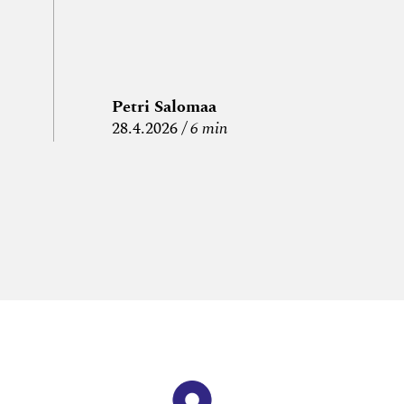
Petri Salomaa
P
28.4.2026
6 min
15