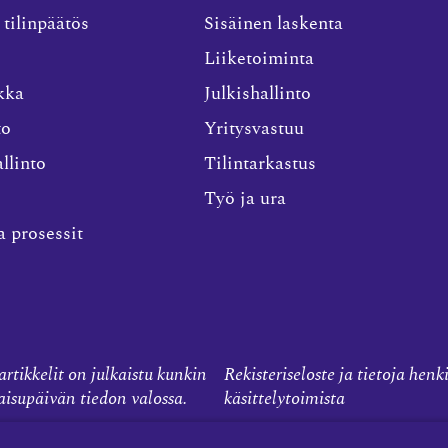
 tilinpäätös
Sisäinen laskenta
Liiketoiminta
kka
Julkishallinto
to
Yritysvastuu
llinto
Tilintarkastus
Työ ja ura
a prosessit
rtikkelit on julkaistu kunkin
Rekisteriseloste ja tietoja henk
kaisupäivän tiedon valossa.
käsittelytoimista