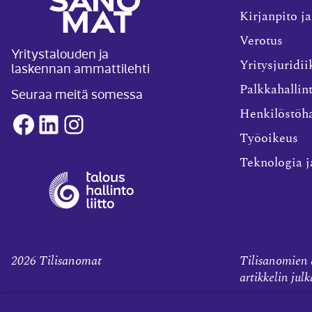
Kirjanpito ja
Verotus
Yritystalouden ja
laskennan ammattilehti
Yritysjuridii
Palkkahallin
Seuraa meitä somessa
Henkilöstöha
Facebook
LinkedIn
Instagram
Työoikeus
Teknologia j
2026
Tilisanomat
Tilisanomien a
artikkelin jul