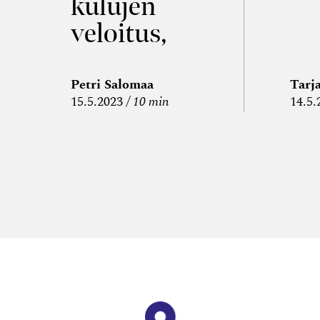
kulujen
a
veloitus,
kulujen
edelleen­
Petri Salomaa
Tarj
15.5.2023
10 min
14.5.
veloitus ja
läpi­laskutus