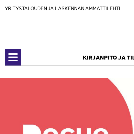
Siirry sisältöön
YRITYSTALOUDEN JA LASKENNAN AMMATTILEHTI
KIRJANPITO JA T
Avaa valikko