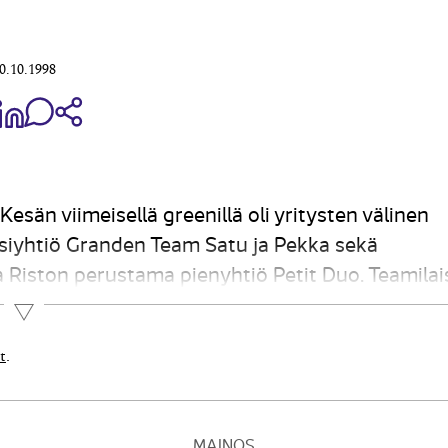
0.10.1998
aa Share on Facebook
Jaa Share on LinkedIn
Jaa WhatsApp-viestinä
Kopioi linkki
Kesän viimeisellä greenillä oli yritysten välinen
ssiyhtiö Granden Team Satu ja Pekka sekä
a Riston perustama pienyhtiö Petit Duo. Teamilai
oi vuosimaksut...
Lue lisää
t
.
MAINOS