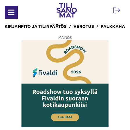
Siirry sisältöön
Avaa valikko
KIRJANPITO JA TILINPÄÄTÖS
VEROTUS
PALKKAHALL
MAINOS