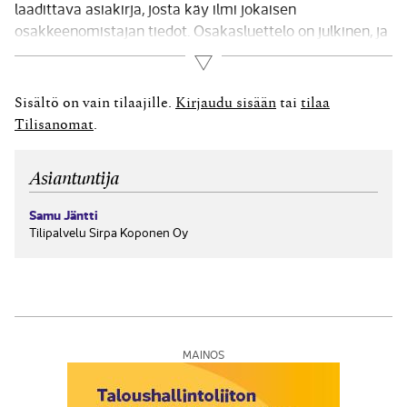
laadittava asiakirja, josta käy ilmi jokaisen
osakkeenomistajan tiedot. Osakasluettelo on julkinen, ja
se on säilytettävä yhtiön pääkonttorissa. Vastuu
Lue lisää
osakasluettelon pitämisestä on yhtiön hallituksella, ja se
on laadittava välittömästi osakeyhtiön perustamisen
Sisältö on vain tilaajille.
Kirjaudu sisään
tai
tilaa
jälkeen. Osakasluetteloa tulee aina päivittää, kun
Tilisanomat
.
osakeomistuksissa...
Asiantuntija
Samu Jäntti
Tilipalvelu Sirpa Koponen Oy
MAINOS