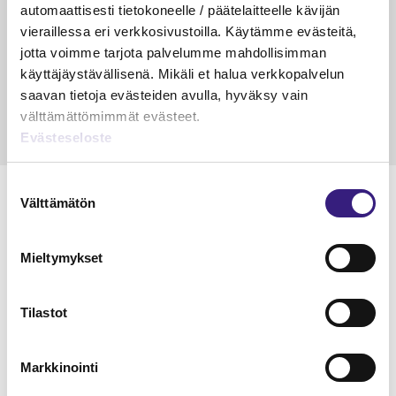
veloitus, kulujen edelleen­
automaattisesti tietokoneelle / päätelaitteelle kävijän
veloitus ja läpi­laskutus
vieraillessa eri verkkosivustoilla. Käytämme evästeitä,
jotta voimme tarjota palvelumme mahdollisimman
Petri Salomaa
Tarja An
käyttäjäystävällisenä. Mikäli et halua verkkopalvelun
15.5.2023
10 min
14.5.2021
saavan tietoja evästeiden avulla, hyväksy vain
välttämättömimmät evästeet.
Evästeseloste
Suostumuksen
Välttämätön
valinta
Lue Tilisanomien
Mieltymykset
näytenumero
Tilastot
TILAA TÄSTÄ
Markkinointi