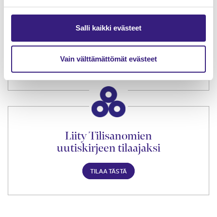
Salli kaikki evästeet
Tilaa Tilisanomien
lukuoikeus
Vain välttämättömät evästeet
TILAA TÄSTÄ
Liity Tilisanomien
uutiskirjeen tilaajaksi
TILAA TÄSTÄ