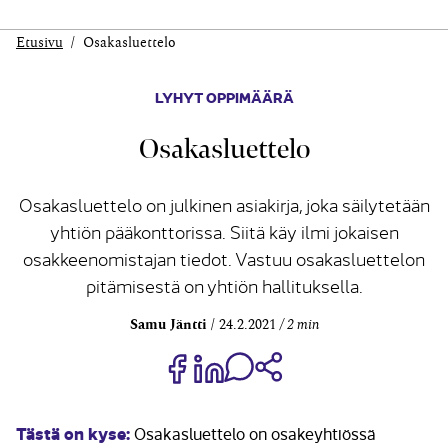
Etusivu
Osakasluettelo
LYHYT OPPIMÄÄRÄ
Osakasluettelo
Osakasluettelo on julkinen asiakirja, joka säilytetään
yhtiön pääkonttorissa. Siitä käy ilmi jokaisen
osakkeenomistajan tiedot. Vastuu osakasluettelon
pitämisestä on yhtiön hallituksella.
Samu Jäntti
24.2.2021
2 min
Jaa Share on Facebook
Jaa Share on LinkedIn
Jaa WhatsApp-viestinä
Kopioi linkki
Tästä on kyse:
Osakasluettelo on osakeyhtiössä