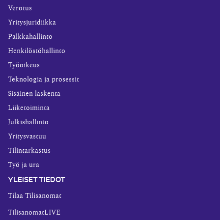
Verotus
Yritysjuridiikka
Palkkahallinto
Henkilöstöhallinto
Työoikeus
Teknologia ja prosessit
Sisäinen laskenta
Liiketoiminta
Julkishallinto
Yritysvastuu
Tilintarkastus
Työ ja ura
YLEISET TIEDOT
Tilaa Tilisanomat
TilisanomatLIVE