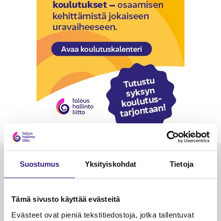
Luetuimmat
Suostumus
Yksityiskohdat
Tietoja
VEROTUS
TYÖOI
Kulu­veloitukset arvon­lisä­
Työa
Tämä sivusto käyttää evästeitä
verotuksessa – omien kulujen
kysy
Evästeet ovat pieniä tekstitiedostoja, jotka tallentuvat