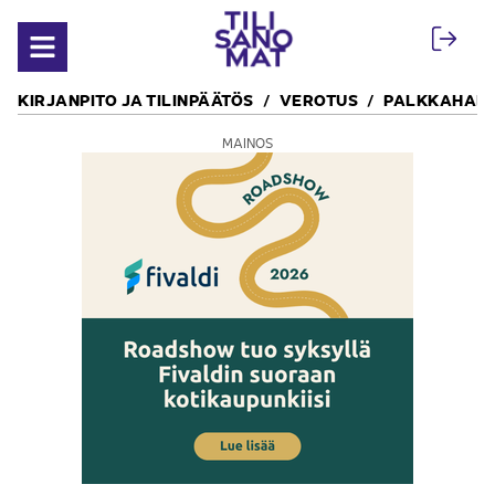
Siirry sisältöön
Avaa valikko
KIRJANPITO JA TILINPÄÄTÖS
VEROTUS
PALKKAHALL
MAINOS