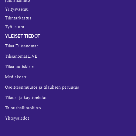
Julkishallinto
Yritysvastuu
Tilintarkastus
Työ ja ura
YLEISET TIEDOT
Tilaa Tilisanomat
TilisanomatLIVE
Tilaa uutiskirje
Mediakortti
Osoitteenmuutos ja tilauksen peruutus
Tilaus- ja käyttöehdot
Taloushallintoliitto
Yhteystiedot