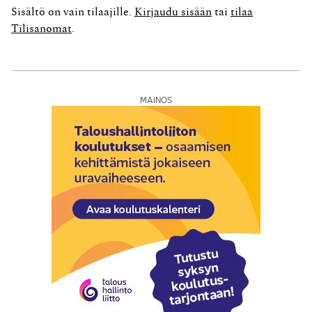
yhdenkertaisen kirjanpidon laatimiseen. EVL edellyttää
Sisältö on vain tilaajille.
Kirjaudu sisään
tai
tilaa
kuitenkin liikkeenharjoittajalta edelleen
Tilisanomat
.
suoriteperusteista veroilmoitusta....
MAINOS