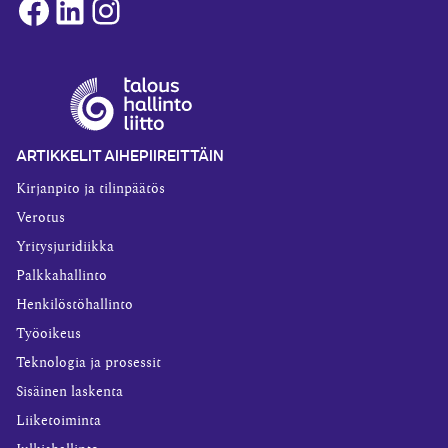
Facebook
LinkedIn
Instagram
ARTIKKELIT AIHEPIIREITTÄIN
Kirjanpito ja tilinpäätös
Verotus
Yritysjuridiikka
Palkkahallinto
Henkilöstöhallinto
Työoikeus
Teknologia ja prosessit
Sisäinen laskenta
Liiketoiminta