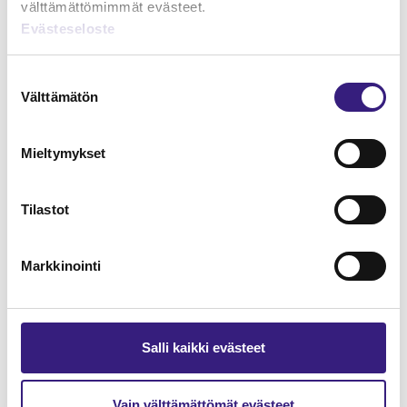
välttämättömimmät evästeet.
Evästeseloste
Lue Tilisanomien
näytenumero
Suostumuksen
Välttämätön
valinta
TILAA TÄSTÄ
Mieltymykset
Tilastot
Tilaa Tilisanomien
lukuoikeus
Markkinointi
TILAA TÄSTÄ
Salli kaikki evästeet
Vain välttämättömät evästeet