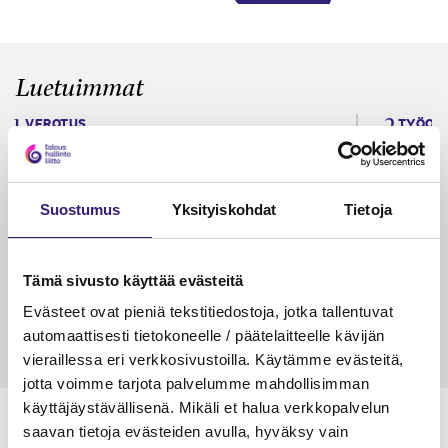
Luetuimmat
VEROTUS
TYÖOI
Kulu­veloitukset arvon­lisä­
Työa
verotuksessa – omien kulujen
kysy
veloitus, kulujen edelleen­
Suostumus
Yksityiskohdat
Tietoja
veloitus ja läpi­laskutus
Petri Salomaa
Tarja An
Tämä sivusto käyttää evästeitä
15.5.2023
10 min
14.5.2021
Evästeet ovat pieniä tekstitiedostoja, jotka tallentuvat
automaattisesti tietokoneelle / päätelaitteelle kävijän
vieraillessa eri verkkosivustoilla. Käytämme evästeitä,
jotta voimme tarjota palvelumme mahdollisimman
käyttäjäystävällisenä. Mikäli et halua verkkopalvelun
saavan tietoja evästeiden avulla, hyväksy vain