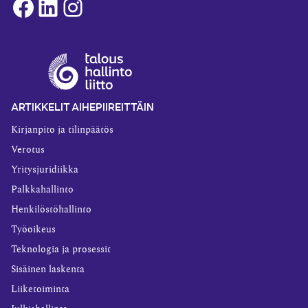
Facebook
LinkedIn
Instagram
ARTIKKELIT AIHEPIIREITTÄIN
Kirjanpito ja tilinpäätös
Verotus
Yritysjuridiikka
Palkkahallinto
Henkilöstöhallinto
Työoikeus
Teknologia ja prosessit
Sisäinen laskenta
Liiketoiminta