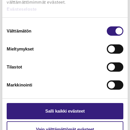
välttämättömimmät evästeet.
Evästeseloste
Lue Tilisanomien
näytenumero
Suostumuksen
Välttämätön
valinta
TILAA TÄSTÄ
Mieltymykset
Tilastot
Tilaa Tilisanomien
lukuoikeus
Markkinointi
TILAA TÄSTÄ
Salli kaikki evästeet
Vain välttämättömät evästeet