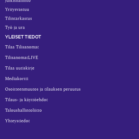
Julkishallinto
Yritysvastuu
Tilintarkastus
Työ ja ura
YLEISET TIEDOT
Tilaa Tilisanomat
TilisanomatLIVE
Tilaa uutiskirje
Mediakortti
Osoitteenmuutos ja tilauksen peruutus
Tilaus- ja käyttöehdot
Taloushallintoliitto
Yhteystiedot