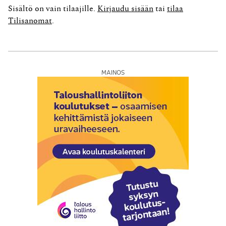
että vakuutuskorvaus kirjataan tuloslaskelman
Sisältö on vain tilaajille.
Kirjaudu sisään
tai
tilaa
Kiinteistön hoitokulut -ryhmään riville Korjaukset.
Tilisanomat
.
Virallisessa tuloslaskelmassa ne...
MAINOS