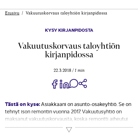
Etusivu
Vakuutuskorvaus taloyhtiön kirjanpidossa
KYSY KIRJANPIDOSTA
Vakuutuskorvaus taloyhtiön
kirjanpidossa
22.3.2018
1 min
Jaa Share on Facebook
Jaa Share on LinkedIn
Jaa WhatsApp-viestinä
Kopioi linkki
Tästä on kyse:
Asiakkaani on asunto-osakeyhtiö. Se on
tehnyt ison remontin vuonna 2017. Vakuutusyhtiö on
maksanut vakuutuskorvausta, koska remontti aiheutui
osaksi vesivahingosta, osaksi oli muuta korjaustarvetta.
Lue lisää
Miten kirjaan vakuutuskorvauksen? Sekä remonttikulut