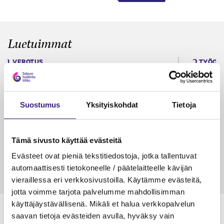
Luetuimmat
VEROTUS
TYÖOI
Kulu­veloitukset arvon­lisä­
Työa
verotuksessa – omien kulujen
kysy
veloitus, kulujen edelleen­
Suostumus
Yksityiskohdat
Tietoja
veloitus ja läpi­laskutus
Petri Salomaa
Tarja An
Tämä sivusto käyttää evästeitä
15.5.2023
10 min
14.5.2021
Evästeet ovat pieniä tekstitiedostoja, jotka tallentuvat
automaattisesti tietokoneelle / päätelaitteelle kävijän
vieraillessa eri verkkosivustoilla. Käytämme evästeitä,
jotta voimme tarjota palvelumme mahdollisimman
käyttäjäystävällisenä. Mikäli et halua verkkopalvelun
saavan tietoja evästeiden avulla, hyväksy vain