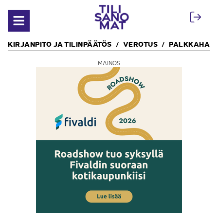
Siirry sisältöön
Avaa valikko
KIRJANPITO JA TILINPÄÄTÖS
VEROTUS
PALKKAHALL
MAINOS