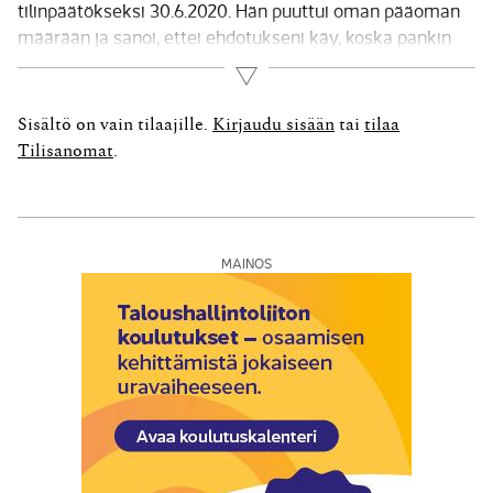
tilinpäätökseksi 30.6.2020. Hän puuttui oman pääoman
määrään ja sanoi, ettei ehdotukseni käy, koska pankin
myöntämässä lainassa on kovenantti. Mikä se on ja mitä
Lue lisää
voin tehdä? VASTAUS: Kovenantteja käytettiin ennen
pääasiassa ulkomaankaupassa, mutta ne ovat
Sisältö on vain tilaajille.
Kirjaudu sisään
tai
tilaa
vakiintuneet viime vuosina...
Tilisanomat
.
MAINOS