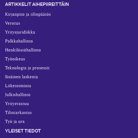
ARTIKKELIT AIHEPIIREITTÄIN
Kirjanpito ja tilinpäätös
Verotus
Yritysjuridiikka
Palkkahallinto
Henkilöstöhallinto
Työoikeus
Teknologia ja prosessit
Sisäinen laskenta
Liiketoiminta
Julkishallinto
Yritysvastuu
Tilintarkastus
Työ ja ura
YLEISET TIEDOT