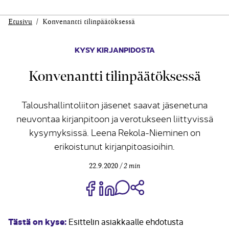
Etusivu
Konvenantti tilinpäätöksessä
KYSY KIRJANPIDOSTA
Konvenantti tilinpäätöksessä
Taloushallintoliiton jäsenet saavat jäsenetuna
neuvontaa kirjanpitoon ja verotukseen liittyvissä
kysymyksissä. Leena Rekola-Nieminen on
erikoistunut kirjanpitoasioihin.
22.9.2020
2 min
Jaa Share on Facebook
Jaa Share on LinkedIn
Jaa WhatsApp-viestinä
Kopioi linkki
Tästä on kyse:
Esittelin asiakkaalle ehdotusta