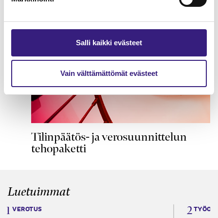
Salli kaikki evästeet
Vain välttämättömät evästeet
Tilinpäätös- ja verosuunnittelun
tehopaketti
Luetuimmat
VEROTUS
TYÖOI