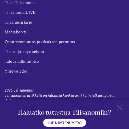
Tilaa Tilisanomat
TilisanomatLIVE
Tilaa uutiskirje
Mediakortti
Osoitteenmuutos ja tilauksen peruutus
Tilaus- ja käyttöehdot
Taloushallintoliitto
Yhteystiedot
2026
Tilisanomat
Tilisanomien artikkelit on julkaistu kunkin artikkelin julkaisupäivän
tiedon valossa.
Rekisteriseloste ja tietoja henkilötietojen käsittelytoimista
Haluatko tutustua Tilisanomiin?
Evästevalinnat
Takaisin 
LUE NÄYTENUMERO