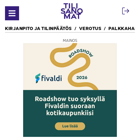
Siirry sisältöön
Avaa valikko
KIRJANPITO JA TILINPÄÄTÖS
VEROTUS
PALKKAHALL
MAINOS