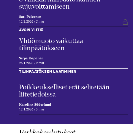
sujuvoittamiseen
Sari Peltonen
12.2.2026
2 min
Vap
AVOIN YHTIÖ
Yhtiömuoto vaikuttaa
tilinpäätökseen
Sirpa Koponen
26.1.2026
2 min
TILINPÄÄTÖKSEN LAATIMINEN
Poikkeukselliset erät selitetään
liitetiedoissa
Karolina Söderlund
12.1.2026
5 min
Verkkokoulutukset