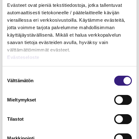
Evästeet ovat pieniä tekstitiedostoja, jotka tallentuvat
automaattisesti tietokoneelle / päätelaitteelle kävijän
vieraillessa eri verkkosivustoilla. Käytämme evästeitä,
jotta voimme tarjota palvelumme mahdollisimman
käyttäjäystävällisenä. Mikäli et halua verkkopalvelun
saavan tietoja evästeiden avulla, hyväksy vain
välttämättömimmät evästeet.
Evästeseloste
Suostumuksen
Välttämätön
valinta
Kirjanpidon kulmakivet
YRITYKSEN TULOVEROTUS
Mieltymykset
Tilastot
Markkinointi