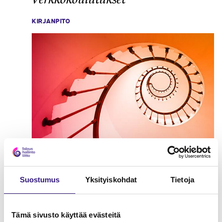
KIRJANPITO
Hankintameno kirjanpidossa ja
Suostumus
Yksityiskohdat
Tietoja
verotuksessa
KIRJANPITO
Tämä sivusto käyttää evästeitä