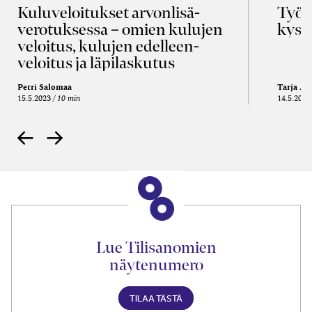
Kulu­veloitukset arvon­lisä­
Työa
verotuksessa – omien kulujen
kysy
veloitus, kulujen edelleen­
veloitus ja läpi­laskutus
Petri Salomaa
Tarja An
15.5.2023
10 min
14.5.2021
Lue Tilisanomien
näytenumero
TILAA TÄSTÄ