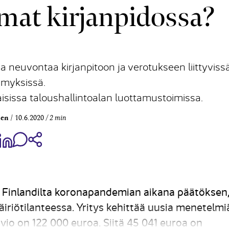
umat kirjanpidossa?
a neuvontaa kirjanpitoon ja verotukseen liittyviss
myksissä.
aisissa taloushallintoalan luottamustoimissa.
nen
10.6.2020
2 min
aa Share on Facebook
Jaa Share on LinkedIn
Jaa WhatsApp-viestinä
Kopioi linkki
 Finlandilta koronapandemian aikana päätöksen
äiriötilanteessa. Yritys kehittää uusia menetelmi
o on 122 000 euroa. Siitä 45 041 euroa on