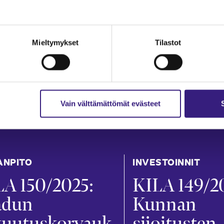
Mieltymykset
Tilastot
Vain välttämättömät evästeet
ANPITO
INVESTOINNIT
A 150/2025:
KILA 149/2
adun
Kunnan
kuutuskorvauk
sijoitusten