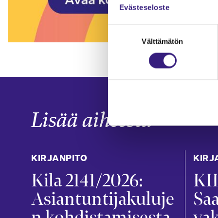
Evästeseloste
Suostumuksen
Välttämätön
valinta
Lisää aiheesta
KIRJANPITO
KIRJ
Kila 2141/2026:
KIL
Asiantuntijakuluje
Sa
n kohdistamisesta
va