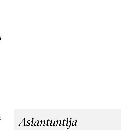
ä
,
ä
Asiantuntija