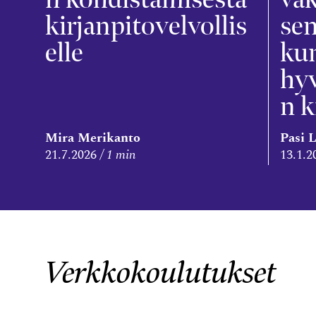
kirjanpitovelvollis
sen
elle
ku
hyv
n k
Mira Merikanto
Pasi 
21.7.2026
1 min
13.1.2
Verkkokoulutukset