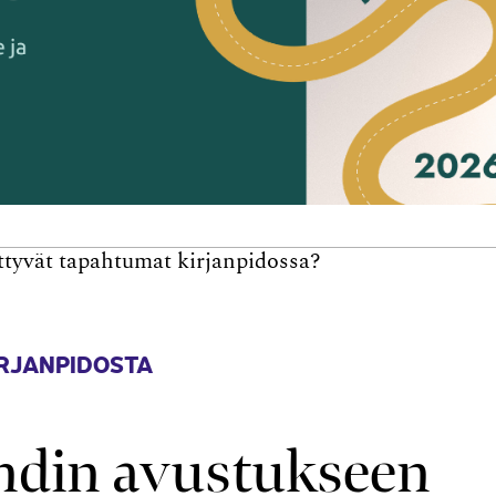
ttyvät tapahtumat kirjanpidossa?
RJANPIDOSTA
ndin avustukseen