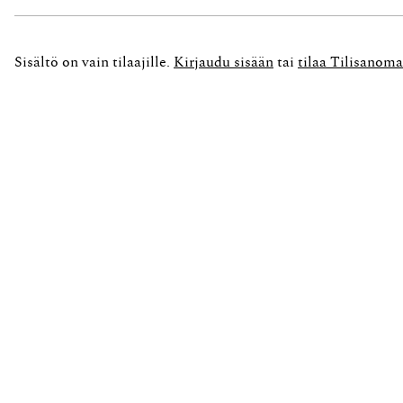
ostettavia palveluja varten. Rahapalkkoja teholl
Sisältö on vain tilaajille.
Kirjaudu sisään
tai
tilaa Tilisanoma