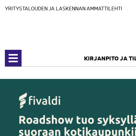
Siirry sisältöön
YRITYSTALOUDEN JA LASKENNAN AMMATTILEHTI
KIRJANPITO JA T
Avaa valikko