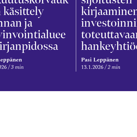
 käsittely
kirjaamine
nnan ja
investoinn
invointialuee
toteuttavaa
irjanpidossa
hankeyhti
Leppänen
Pasi Leppänen
026
3 min
13.1.2026
2 min