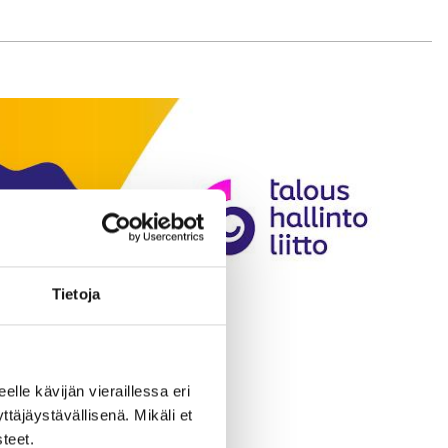
Tietoja
eelle kävijän vieraillessa eri
äjäystävällisenä. Mikäli et
teet.