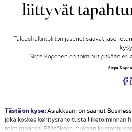
liittyvät tapaht
Taloushallintoliiton jäsenet saavat jäsenetun
kysy
Sirpa Koponen on toiminut pitkään eril
Sirpa Kopo
J
Tästä on kyse:
Asiakkaani on saanut Business
joka koskee kehitysrahoitusta liiketoiminnan h
toimintaansa. Päätöksen mukaan kustannusarvi