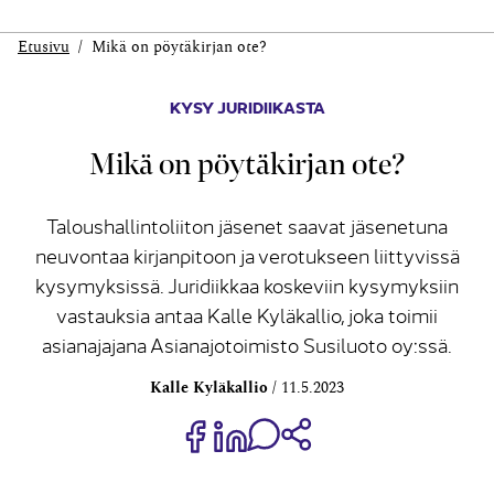
Etusivu
Mikä on pöytäkirjan ote?
KYSY JURIDIIKASTA
Mikä on pöytäkirjan ote?
Taloushallintoliiton jäsenet saavat jäsenetuna
neuvontaa kirjanpitoon ja verotukseen liittyvissä
kysymyksissä. Juridiikkaa koskeviin kysymyksiin
vastauksia antaa Kalle Kyläkallio, joka toimii
asianajajana Asianajotoimisto Susiluoto oy:ssä.
Kalle Kyläkallio
11.5.2023
Jaa Share on Facebook
Jaa Share on LinkedIn
Jaa WhatsApp-viestinä
Kopioi linkki