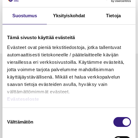
Suostumus
Yksityiskohdat
Tietoja
Tämä sivusto käyttää evästeitä
Evästeet ovat pieniä tekstitiedostoja, jotka tallentuvat
automaattisesti tietokoneelle / päätelaitteelle kävijän
vieraillessa eri verkkosivustoilla. Käytämme evästeitä,
Luetuimmat
jotta voimme tarjota palvelumme mahdollisimman
käyttäjäystävällisenä. Mikäli et halua verkkopalvelun
VEROTUS
TYÖOI
saavan tietoja evästeiden avulla, hyväksy vain
Kulu­veloitukset arvon­lisä­
Työa
välttämättömimmät evästeet.
verotuksessa – omien kulujen
kysy
Evästeseloste
veloitus, kulujen edelleen­
veloitus ja läpi­laskutus
Suostumuksen
Välttämätön
valinta
Petri Salomaa
Tarja An
15.5.2023
10 min
14.5.2021