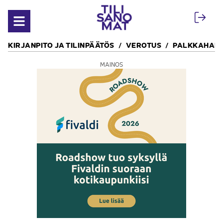
Siirry sisältöön
Avaa valikko
KIRJANPITO JA TILINPÄÄTÖS
VEROTUS
PALKKAHALL
MAINOS