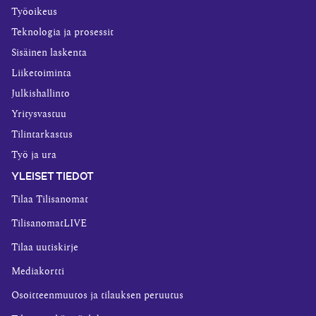
Työoikeus
Teknologia ja prosessit
Sisäinen laskenta
Liiketoiminta
Julkishallinto
Yritysvastuu
Tilintarkastus
Työ ja ura
YLEISET TIEDOT
Tilaa Tilisanomat
TilisanomatLIVE
Tilaa uutiskirje
Mediakortti
Osoitteenmuutos ja tilauksen peruutus