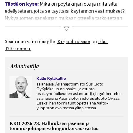
Tästä on kyse:
Mikä on pöytäkirjan ote ja mitä siltä
edellytetään, jotta se täyttäisi käytännön vaatimukset?
Nykysuomen sanakirjan mukaan otteella tarkoitetaan
muun muassa alkuperäisestä kirjallisesta
Lue lisää
kokonaisuudesta jäljennettyä osaa. Laissa ei ole
säännöstä pöytäkirjan otteesta saatikka sen sisällöstä.
Sisältö on vain tilaajille.
Kirjaudu sisään
tai
tilaa
Pöytäkirjan ote ja sen sisältö perustuu...
Tilisanomat
.
Asiantuntija
Kalle Kyläkallio
asianajaja, Asianajotoimisto Susiluoto
OyKyläkallio on osake- ja asunto-
osakeyhtiöoikeuden asiantuntija ja työskentelee
asianajajana Asianajotoimisto Susiluoto Oy:ssä.
Lisäksi hän toimii tuntiopettajana Aalto-
yliopiston avoimessa yliopistossa.
KKO 2026:23: Hallituksen jäsenen ja
toimitusjohtajan vahingonkorvausvastuu