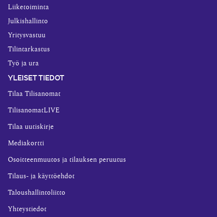
Liiketoiminta
Julkishallinto
Yritysvastuu
Tilintarkastus
Työ ja ura
YLEISET TIEDOT
Tilaa Tilisanomat
TilisanomatLIVE
Tilaa uutiskirje
Mediakortti
Osoitteenmuutos ja tilauksen peruutus
Tilaus- ja käyttöehdot
Taloushallintoliitto
Yhteystiedot