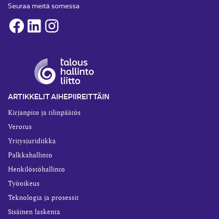
Seuraa meitä somessa
Facebook
LinkedIn
Instagram
ARTIKKELIT AIHEPIIREITTÄIN
Kirjanpito ja tilinpäätös
Verotus
Yritysjuridiikka
Palkkahallinto
Henkilöstöhallinto
Työoikeus
Teknologia ja prosessit
Sisäinen laskenta