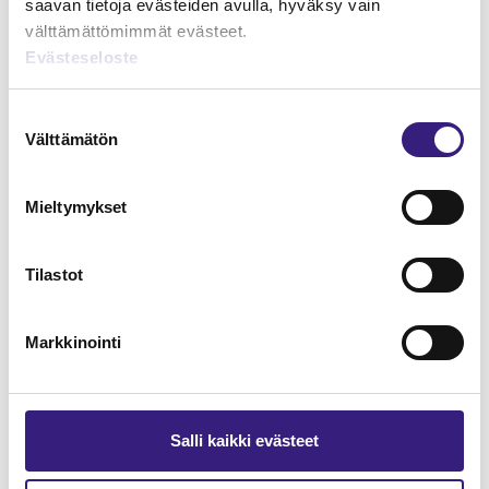
saavan tietoja evästeiden avulla, hyväksy vain
välttämättömimmät evästeet.
Evästeseloste
Lue Tilisanomien
Suostumuksen
näytenumero
Välttämätön
valinta
TILAA TÄSTÄ
Mieltymykset
Tilastot
Tilaa Tilisanomien
Markkinointi
lukuoikeus
TILAA TÄSTÄ
Salli kaikki evästeet