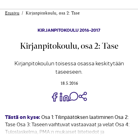
Etusivu
Kirjanpitokoulu, osa 2: Tase
KIRJANPITOKOULU 2016-2017
Kirjanpitokoulu, osa 2: Tase
Kirjanpitokoulun toisessa osassa keskitytään
taseeseen.
18.5.2016
Jaa Share on Facebook
Jaa Share on LinkedIn
Jaa WhatsApp-viestinä
Kopioi linkki
Tästä on kyse:
Osa 1: Tilinpäätöksen laatiminen Osa 2:
Tase Osa 3: Taseen vaihtuvat vastaavaat ja velat Osa 4:
Tuloslaskelma, PMA:n mukaiset liitetiedot ja