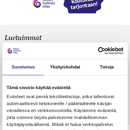
Luetuimmat
VEROTUS
TYÖOI
Kulu­veloitukset arvon­lisä­
Työa
verotuksessa – omien kulujen
kysy
Suostumus
Yksityiskohdat
Tietoja
veloitus, kulujen edelleen­
veloitus ja läpi­laskutus
Tämä sivusto käyttää evästeitä
Petri Salomaa
Tarja An
15.5.2023
10 min
14.5.2021
Evästeet ovat pieniä tekstitiedostoja, jotka tallentuvat
automaattisesti tietokoneelle / päätelaitteelle kävijän
vieraillessa eri verkkosivustoilla. Käytämme evästeitä,
jotta voimme tarjota palvelumme mahdollisimman
käyttäjäystävällisenä. Mikäli et halua verkkopalvelun