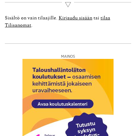
tuloslaskelma- ja tasekaavat Tilinpäätös on juuri niin
Lue lisää
oikein kuin miten oikein sen arvostus- ja
jaksotusratkaisut ovat. Usein mielletään, että...
Sisältö on vain tilaajille.
Kirjaudu sisään
tai
tilaa
Tilisanomat
.
MAINOS