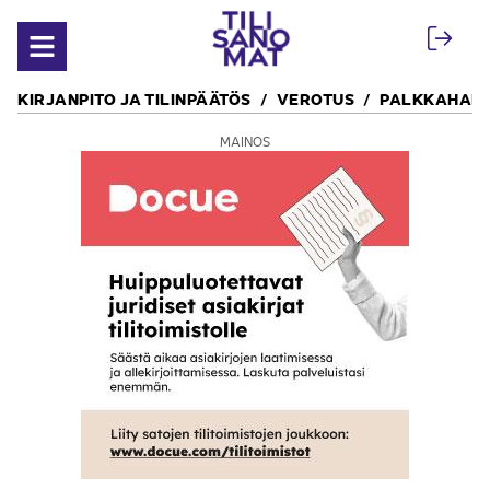
Siirry sisältöön
Avaa valikko
KIRJANPITO JA TILINPÄÄTÖS
VEROTUS
PALKKAHALL
MAINOS